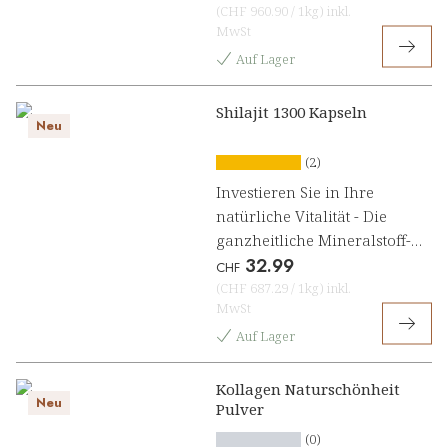
(
CHF 960.90
/
1kg
)
inkl.
MwSt
Auf Lager
Shilajit 1300 Kapseln
Neu
(2)
Investieren Sie in Ihre
natürliche Vitalität - Die
ganzheitliche Mineralstoff-
32.99
Formel für Energie,
CHF
Immunsystem & Zellschutz
(
CHF 687.29
/
1kg
)
inkl.
MwSt
Auf Lager
Kollagen Naturschönheit
Neu
Pulver
(0)