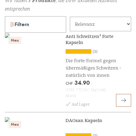
Wir haben
7 Produkte
, die Ihrer aktuellen Auswahl
entsprechen
Filtern
Anti Schwitzen¹ Forte
Neu
Kapseln
(3)
Die Forte-Formel gegen
übermäßiges Schwitzen -
natürlich von innen
34.90
CHF
(
CHF 775.56
/
1kg
)
inkl.
MwSt
Auf Lager
DAOsan Kapseln
Neu
(3)