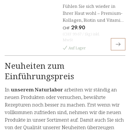
Fühlen Sie sich wieder in
Ihrer Haut wohl – Premium-
Kollagen, Biotin und Vitamin
29.90
C schenken Ihnen die
CHF
natürliche Schönheit, die von
(
CHF 99.67
/
1kg
)
inkl.
MwSt
innen strahlt
Auf Lager
Neuheiten zum
Einführungspreis
In
unserem Naturlabor
arbeiten wir ständig an
neuen Produkten oder versuchen, bewährte
Rezepturen noch besser zu machen. Erst wenn wir
vollkommen zufrieden sind, nehmen wir die neuen
Produkte in unser Sortiment auf. Damit auch Sie sich
von der Qualität unserer Neuheiten überzeugen