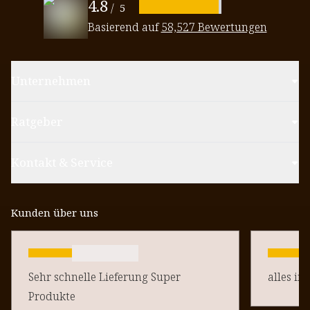
4.8
/
5
Basierend auf
58,527 Bewertungen
Unternehmen
Ratgeber
Kontakt & Service
Kunden über uns
Sehr schnelle Lieferung Super
alles in
Produkte