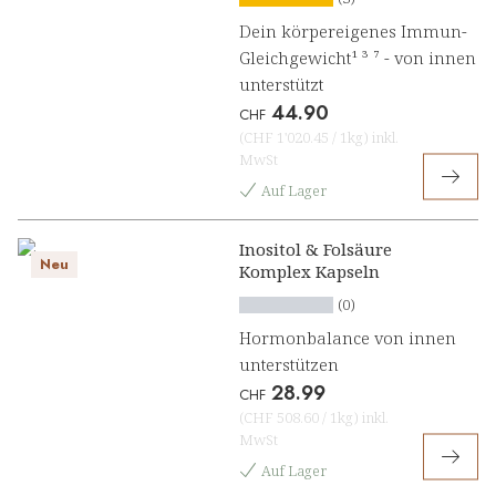
Dein körpereigenes Immun-
Gleichgewicht¹ ³ ⁷ - von innen
unterstützt
44.90
CHF
(
CHF 1'020.45
/
1kg
)
inkl.
MwSt
Auf Lager
Inositol & Folsäure
Neu
Komplex Kapseln
(0)
Hormonbalance von innen
unterstützen
28.99
CHF
(
CHF 508.60
/
1kg
)
inkl.
MwSt
Auf Lager