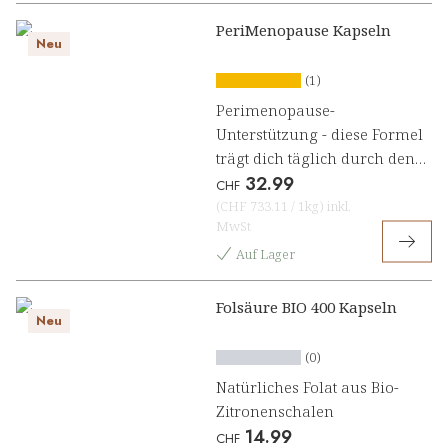
PeriMenopause Kapseln
Neu
(1)
Perimenopause-
Unterstützung - diese Formel
trägt dich täglich durch den
32.99
Wandel
CHF
(
CHF 733.11
/
1kg
)
inkl.
MwSt
Auf Lager
Folsäure BIO 400 Kapseln
Neu
(0)
Natürliches Folat aus Bio-
Zitronenschalen
14.99
CHF