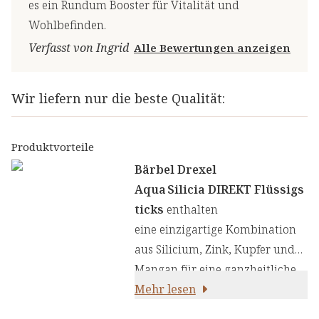
es ein Rundum Booster für Vitalität und
Wohlbefinden.
Verfasst von Ingrid
Alle Bewertungen anzeigen
Wir liefern nur die beste Qualität:
Produktvorteile
Bärbel Drexel
Aqua Silicia DIREKT Flüssigs
ticks
enthalten
eine einzigartige Kombination
aus Silicium, Zink, Kupfer und
Mangan für eine ganzheitliche
Unterstützung in praktischer
Mehr lesen
Flüssigstick-Form: