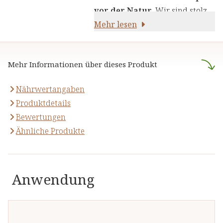
natürlichen Inhaltsstoffen -
für
vor der Natur
. Wir sind stolz
Ihre Gesundheit und Ihr
darauf,
Mehr lesen
naturreine Produkte
Wohlbefinden
.
anzubieten, die sich auf die
naturheilkundliche Lehre
Mehr Informationen über dieses Produkt
stützen.
Nährwertangaben
Produktdetails
Bewertungen
Ähnliche Produkte
Anwendung