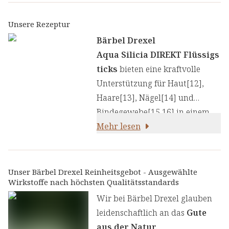
Unsere Rezeptur
Bärbel Drexel
Aqua Silicia DIREKT Flüssigs
ticks
bieten eine kraftvolle
Unterstützung für Haut[12],
Haare[13], Nägel[14] und
Bindegewebe[15,16] in einem
praktischen Gel-Stick. Das
Mehr lesen
flüssige Gel-Format macht die
Aufnahme praktisch und leicht
und ist auch ideal für
Unser Bärbel Drexel Reinheitsgebot - Ausgewählte
Wirkstoffe nach höchsten Qualitätsstandards
unterwegs.
Wir bei Bärbel Drexel glauben
leidenschaftlich an das
Gute
aus der Natur.