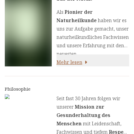
Als
Pionier der
Naturheilkunde
haben wir es
uns zur Aufgabe gemacht, unser
naturheilkundliches Fachwissen
und unsere Erfahrung mit den
neuesten
ernährungswissenschaftlichen
Mehr lesen
Erkenntnissen zu kombinieren.
Wir legen großen Wert auf
einen genauen Auswahlprozess
Philosophie
unserer Inhaltsstoffe, um Ihnen
Seit fast 30 Jahren folgen wir
sorgfältig zusammengestellte
unserer
Mission zur
Produkte zu liefern. Wir nutzen
Gesunderhaltung des
die Kraft von Kräutern,
Menschen
mit Leidenschaft,
Pflanzenstoffen und anderen
Fachwissen und tiefem
Respekt