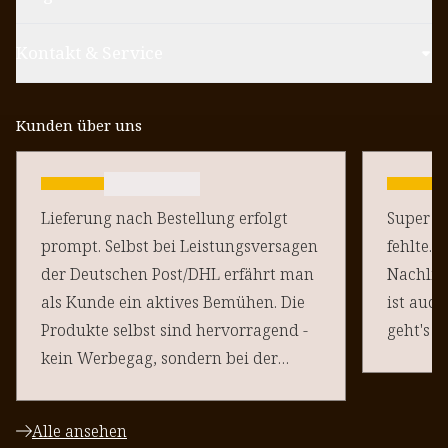
Kontakt & Service
Kunden über uns
Lieferung nach Bestellung erfolgt
Super sc
prompt. Selbst bei Leistungsversagen
fehlte. 
der Deutschen Post/DHL erfährt man
Nachlie
als Kunde ein aktives Bemühen. Die
ist auch
Produkte selbst sind hervorragend -
geht's d
kein Werbegag, sondern bei der
"Natürlichen Bräune" stellt auch die
Mitwelt ein "frisches Aussehen" fest
Alle ansehen
und fragen in diesen Tagen umso