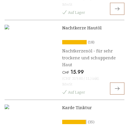
MwSt
Auf Lager
Nachtkerze Hautöl
(18)
Nachtkerzenöl - für sehr
trockene und schuppende
Haut
15.99
CHF
(
CHF 319.80
/
1L
)
inkl.
MwSt
Auf Lager
Karde Tinktur
(35)