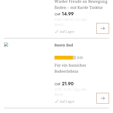
Wieder Freude an Bewegung
finden – mit Karde Tinktur
14.99
CHF
(
CHF 149.90
/
1L
)
inkl.
MwSt
Auf Lager
Basen Bad
(10)
Für ein basisches
Badeerlebnis
21.90
CHF
(
CHF 31.29
/
1kg
)
inkl.
MwSt
Auf Lager