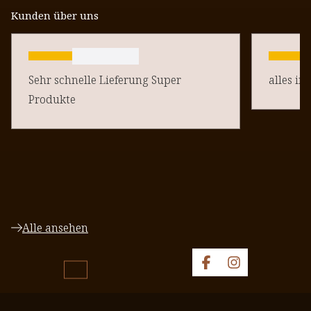
Kunden über uns
Sehr schnelle Lieferung Super
alles in
Produkte
Alle ansehen