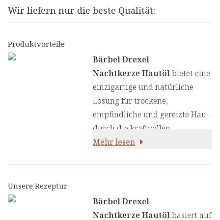
Wir liefern nur die beste Qualität:
Produktvorteile
Bärbel Drexel
Nachtkerze Hautöl
bietet eine
einzigartige und natürliche
Lösung für trockene,
empfindliche und gereizte Haut
durch die kraftvollen
Eigenschaften des reinen
Mehr lesen
Nachtkerzenöls. Das Herzstück
unserer Rezeptur bildet das
kostbare Öl aus den Samen der
Unsere Rezeptur
Nachtkerze (Oenothera biennis),
Bärbel Drexel
das zu den wenigen Ölen
Nachtkerze Hautöl
basiert auf