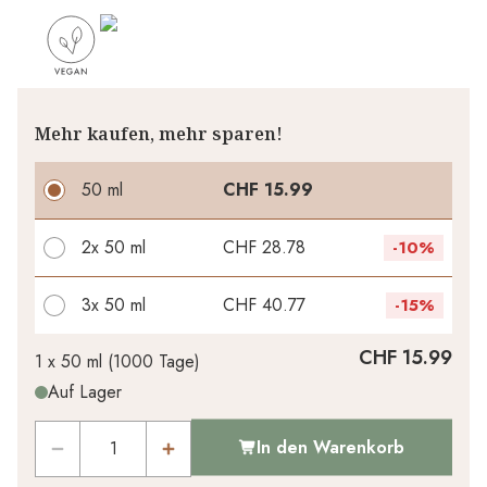
Mehr kaufen, mehr sparen!
50 ml
CHF 15.99
2x
50 ml
CHF 28.78
-
10%
3x
50 ml
CHF 40.77
-
15%
Ihr persönlicher Rabatt
CHF 15.99
1 x
50 ml
(
1000
Tage
)
Auf Lager
CHF 0.00
1
x
-
%
In den Warenkorb