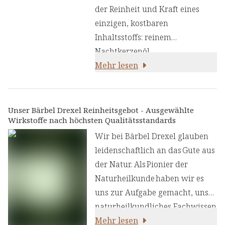
gehört, die einen
der Reinheit und Kraft eines
außergewöhnlich hohen Anteil
einzigen, kostbaren
an Gamma-Linolensäure
Inhaltsstoffs: reinem
aufweisen. Diese essenzielle,
Nachtkerzenöl
mehrfach ungesättigte Fettsäure
(Oenothera Biennis Oil) aus den
Mehr lesen
ist entscheidend für die
Samen der Nachtkerze. Dieses
Hautgesundheit und -
außergewöhnliche Öl wird
regeneration:
durch schonende Kaltpressung
Unser Bärbel Drexel Reinheitsgebot - Ausgewählte
Wirkstoffe nach höchsten Qualitätsstandards
gewonnen und bewahrt so alle
wertvollen Inhaltsstoffe in ihrer
Wir bei Bärbel Drexel glauben
natürlichen Form. Der hohe
leidenschaftlich an das Gute aus
Gehalt an Gamma-Linolensäure
der Natur. Als Pionier der
macht es zu einem der
Naturheilkunde haben wir es
kostbarsten Hautpflegeöle der
uns zur Aufgabe gemacht, unser
Natur. Die Nachtkerze,
naturheilkundliches Fachwissen
ursprünglich aus Nordamerika
und unsere Erfahrung mit den
Mehr lesen