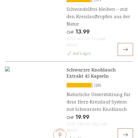
Schwindelfrei bleiben – mit
den Kreislauftropfen aus der
Natur
13.99
CHF
(
CHF 466.33
/
1L
)
inkl.
MwSt
Auf Lager
Schwarzer Knoblauch
Extrakt 45 Kapseln
(28)
Natürliche Unterstützung für
dein Herz-Kreislauf-System
mit Schwarzem Knoblauch
19.99
CHF
(
CHF 748.69
/
1kg
)
inkl.
MwSt