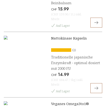
Beinbalsam
15.99
CHF
(
CHF 159.90
/
1L
)
inkl.
MwSt
Auf Lager
Nattokinase Kapseln
(2)
Traditionelle japanische
Enzymkraft - optimal dosiert
mit 2000 FU
14.99
CHF
(
CHF 684.47
/
1kg
)
inkl.
MwSt
Auf Lager
Veganes Omega3to1®