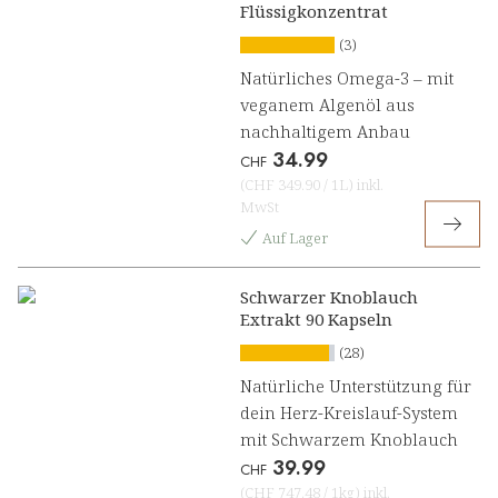
Flüssigkonzentrat
(3)
Natürliches Omega-3 – mit
veganem Algenöl aus
nachhaltigem Anbau
34.99
CHF
(
CHF 349.90
/
1L
)
inkl.
MwSt
Auf Lager
Schwarzer Knoblauch
Extrakt 90 Kapseln
(28)
Natürliche Unterstützung für
dein Herz-Kreislauf-System
mit Schwarzem Knoblauch
39.99
CHF
(
CHF 747.48
/
1kg
)
inkl.