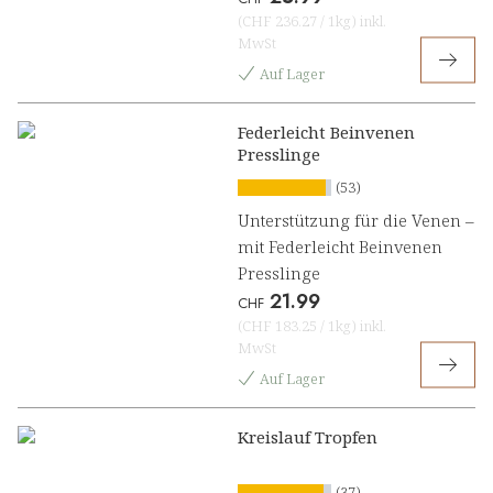
(
CHF 236.27
/
1kg
)
inkl.
MwSt
Auf Lager
Federleicht Beinvenen
Presslinge
(53)
Unterstützung für die Venen –
mit Federleicht Beinvenen
Presslinge
21.99
CHF
(
CHF 183.25
/
1kg
)
inkl.
MwSt
Auf Lager
Kreislauf Tropfen
(37)