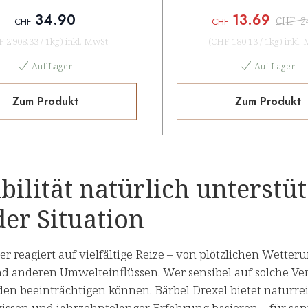
34.90
13.69
CHF
2
CHF
CHF
 2'908.33
/
1kg
)
inkl. MwSt
(
CHF 180.13
/
1kg
)
inkl.
Auf Lager
Auf Lager
Zum Produkt
Zum Produkt
bilität natürlich unterst
der Situation
r reagiert auf vielfältige Reize – von plötzlichen Wette
d anderen Umwelteinflüssen. Wer sensibel auf solche Verä
en beeinträchtigen können. Bärbel Drexel bietet naturre
issen und jahrzehntelanger Erfahrung basieren – für san