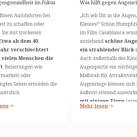
gengesundheit im Fokus
Was hilft gegen Augenr
Ihnen Autofahrten bei
„Ich seh Dir in die Augen
it zu schaffen oder
Kleines!“ Schon Humphr
Sie mit trockenen
im Film Casablanca wuss
Etwa ab dem 40.
anziehend
schöne Aug
ahr verschlechtert
ein strahlender Blick
s
i vielen Menschen die
Auch außerhalb des Kinos
t
. Belastungen wie
Augenpartie ein wichtig
rmarbeit oder
Maßstab für Attraktivitä
engtes Sehen ermüden die
Augenringe können sich 
sätzlich.
äußerst störend auswirk
mit einigen Tipps
lasse
esen
Mehr lesen
diese Probleme merklich
reduzieren.