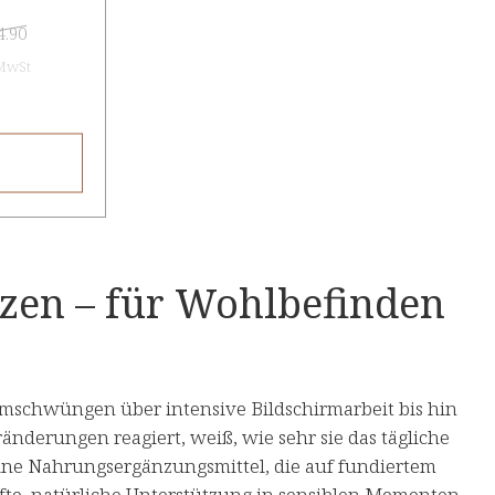
4.90
 MwSt
ützen – für Wohlbefinden
rumschwüngen über intensive Bildschirmarbeit bis hin
nderungen reagiert, weiß, wie sehr sie das tägliche
ine Nahrungsergänzungsmittel, die auf fundiertem
fte, natürliche Unterstützung in sensiblen Momenten.