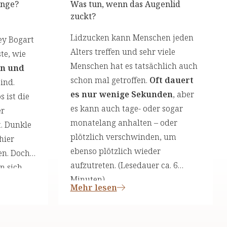
inge?
Was tun, wenn das Augenlid
zuckt?
,
Lidzucken kann Menschen jeden
ey Bogart
Alters treffen und sehr viele
te, wie
Menschen hat es tatsächlich auch
en und
schon mal getroffen.
Oft dauert
ind.
es nur wenige Sekunden
, aber
 ist die
es kann auch tage- oder sogar
er
monatelang anhalten – oder
t. Dunkle
plötzlich verschwinden, um
hier
ebenso plötzlich wieder
en. Doch
aufzutreten. (Lesedauer ca. 6
n sich
Minuten)
Mehr lesen