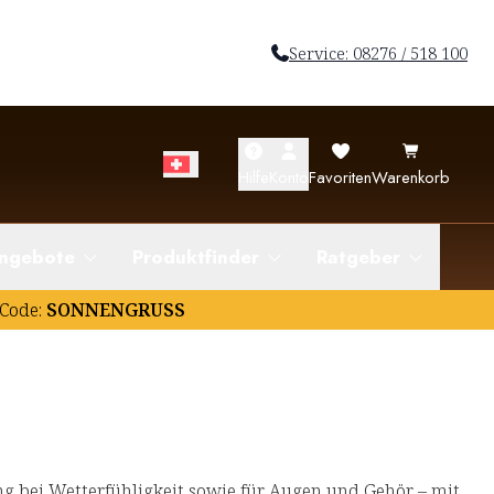
Service: 08276 / 518 100
Hilfe
Konto
Favoriten
Warenkorb
ngebote
Produktfinder
Ratgeber
Code:
SONNENGRUSS
 bei Wetterfühligkeit sowie für Augen und Gehör – mit