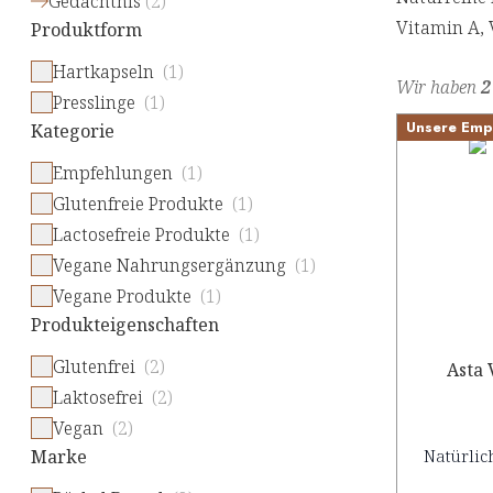
Gedächtnis
(
2
)
Vitamin A, 
Produktform
Hartkapseln
(1)
Wir haben
2
Presslinge
(1)
Unsere Emp
Kategorie
Empfehlungen
(1)
Glutenfreie Produkte
(1)
Lactosefreie Produkte
(1)
Vegane Nahrungsergänzung
(1)
Vegane Produkte
(1)
Produkteigenschaften
Glutenfrei
(2)
Asta 
Laktosefrei
(2)
Vegan
(2)
Marke
Natürlic