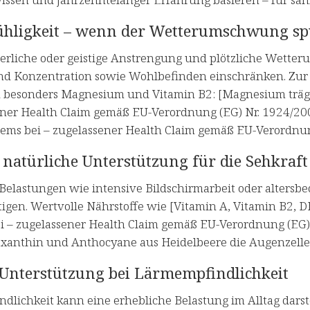
ühligkeit – wenn der Wetterumschwung sp
rperliche oder geistige Anstrengung und plötzliche Wet
nd Konzentration sowie Wohlbefinden einschränken. Zur 
h besonders Magnesium und Vitamin B2: [Magnesium träg
ener Health Claim gemäß EU-Verordnung (EG) Nr. 1924/200
ems bei – zugelassener Health Claim gemäß EU-Verordnun
natürliche Unterstützung für die Sehkraft
Belastungen wie intensive Bildschirmarbeit oder alters
tigen. Wertvolle Nährstoffe wie [Vitamin A, Vitamin B2,
ei – zugelassener Health Claim gemäß EU-Verordnung (EG)
axanthin und Anthocyane aus Heidelbeere die Augenzellen 
 Unterstützung bei Lärmempfindlichkeit
lichkeit kann eine erhebliche Belastung im Alltag darste