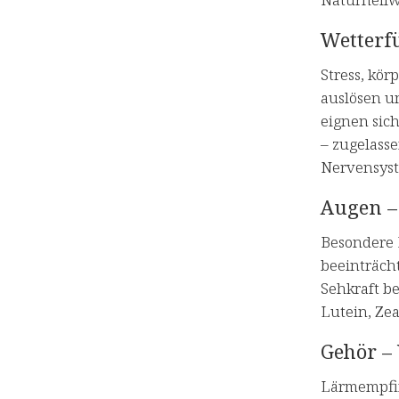
Wetterf
Stress, kö
auslösen u
eignen sic
– zugelass
Nervensyst
Augen – 
Besondere 
beeinträch
Sehkraft b
Lutein, Ze
Gehör –
Lärmempfind