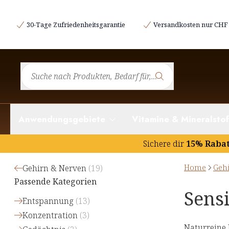
30-Tage Zufriedenheitsgarantie
Versandkosten nur CHF 
Anwendungsgebiete
Vitamine & Mineralstof
Sichere dir
15% Raba
Home
Geh
Gehirn & Nerven
(
19
)
Passende Kategorien
Sensi
Entspannung
(
13
)
Konzentration
(
3
)
Naturreine 