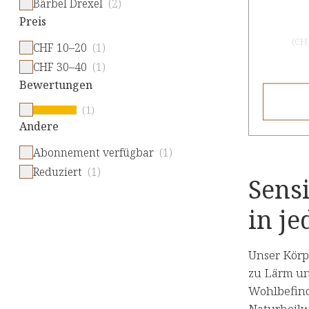
Bärbel Drexel
(2)
Preis
(
CHF
CHF 10–20
(1)
CHF 30–40
(1)
Bewertungen
(1)
Andere
Abonnement verfügbar
(1)
Reduziert
(1)
Sensi
in je
Unser Körpe
zu Lärm un
Wohlbefind
Naturheilw