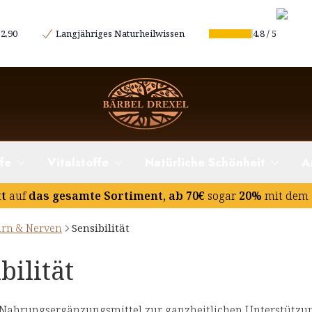
2,90
Langjähriges Naturheilwissen
4.8
/
5
fe
Vitalstoffe
Natürliche Schönheit
A
tt
auf
das gesamte Sortiment, ab 70€
sogar
20%
mit dem 
irn & Nerven
Sensibilität
bilität
Nahrungsergänzungsmittel zur ganzheitlichen Unterstützung