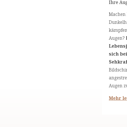
Ihre Au
Machen 
Dunkelhe
kämpfen 
Augen?
Lebensj
sich be
Sehkraf
Bildschi
angestr
Augen zu
Mehr l