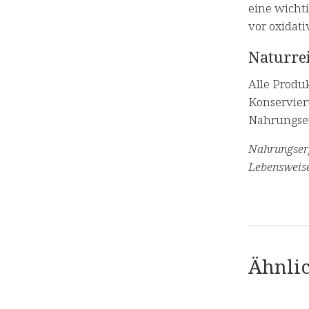
eine wicht
vor oxidati
Naturrei
Alle Produ
Konservier
Nahrungser
Nahrungserg
Lebensweise
Ähnlic