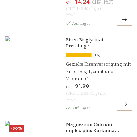
14.24
CHF
18.99
CHF
(
CHF 142.40
/
1kg
)
inkl.
MwSt
Auf Lager
Eisen Bisglycinat
Presslinge
(16)
Gezielte Eisenversorgung mit
Eisen-Bisglycinat und
Vitamin C
21.99
CHF
(
CHF 578.68
/
1kg
)
inkl.
MwSt
Auf Lager
Magnesium Calcium
-30%
duplex plus Kurkuma
Presslinge