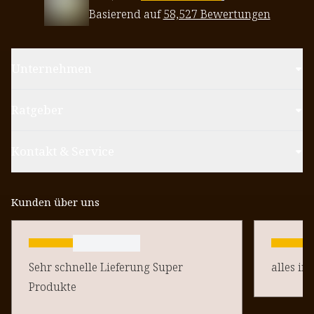
Basierend auf
58,527 Bewertungen
Unternehmen
Ratgeber
Kontakt & Service
Kunden über uns
Sehr schnelle Lieferung Super
alles in
Produkte