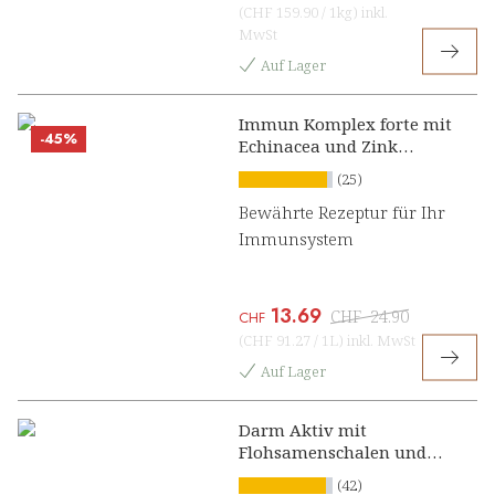
(
CHF 159.90
/
1kg
)
inkl.
MwSt
Auf Lager
Immun Komplex forte mit
-45%
Echinacea und Zink
Konzentrat
(25)
Bewährte Rezeptur für Ihr
Immunsystem
13.69
CHF
24.90
CHF
(
CHF 91.27
/
1L
)
inkl. MwSt
Auf Lager
Darm Aktiv mit
Flohsamenschalen und
Calcium Presslinge
(42)