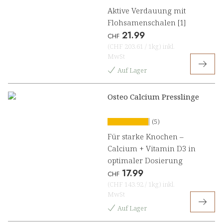
Aktive Verdauung mit
Flohsamenschalen [1]
21.99
CHF
(
CHF 203.61
/
1kg
)
inkl.
MwSt
Auf Lager
Osteo Calcium Presslinge
(5)
Für starke Knochen –
Calcium + Vitamin D3 in
optimaler Dosierung
17.99
CHF
(
CHF 143.92
/
1kg
)
inkl.
MwSt
Auf Lager