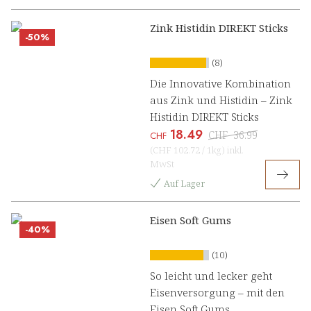
Zink Histidin DIREKT Sticks
-50%
(8)
Die Innovative Kombination
aus Zink und Histidin – Zink
Histidin DIREKT Sticks
18.49
CHF
36.99
CHF
(
CHF 102.72
/
1kg
)
inkl.
MwSt
Auf Lager
Eisen Soft Gums
-40%
(10)
So leicht und lecker geht
Eisenversorgung – mit den
Eisen Soft Gums