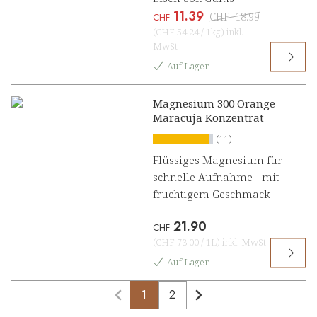
11.39
CHF
18.99
CHF
(
CHF 54.24
/
1kg
)
inkl.
MwSt
Auf Lager
Magnesium 300 Orange-
Maracuja Konzentrat
(11)
Flüssiges Magnesium für
schnelle Aufnahme - mit
fruchtigem Geschmack
21.90
CHF
(
CHF 73.00
/
1L
)
inkl. MwSt
Auf Lager
1
2