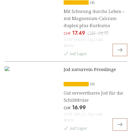
(4)
Mit Schwung durchs Leben –
mit Magnesium-Calcium
duplex plus Kurkuma
17.49
CHF
24.99
CHF
(
CHF 116.60
/
1kg
)
inkl.
MwSt
Auf Lager
Jod naturrein Presslinge
(9)
Gut verwertbares Jod für die
Schilddrüse
16.99
CHF
(
CHF 395.12
/
1kg
)
inkl.
MwSt
Auf Lager