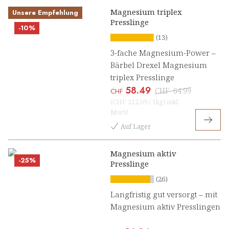
Magnesium triplex
Unsere Empfehlung
Presslinge
-10%
(13)
3-fache Magnesium-Power –
Bärbel Drexel Magnesium
triplex Presslinge
58.49
CHF
64.99
CHF
(
CHF 212.69
/
1kg
)
inkl.
MwSt
Auf Lager
Magnesium aktiv
-25%
Presslinge
(26)
Langfristig gut versorgt – mit
Magnesium aktiv Presslingen