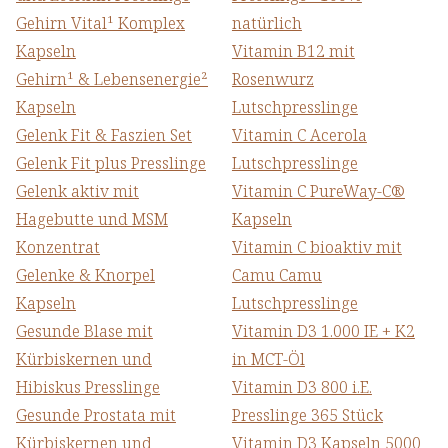
Gehirn Vital¹ Komplex
natürlich
Kapseln
Vitamin B12 mit
Gehirn¹ & Lebensenergie²
Rosenwurz
Kapseln
Lutschpresslinge
Gelenk Fit & Faszien Set
Vitamin C Acerola
Gelenk Fit plus Presslinge
Lutschpresslinge
Gelenk aktiv mit
Vitamin C PureWay-C®
Hagebutte und MSM
Kapseln
Konzentrat
Vitamin C bioaktiv mit
Gelenke & Knorpel
Camu Camu
Kapseln
Lutschpresslinge
Gesunde Blase mit
Vitamin D3 1.000 IE + K2
Kürbiskernen und
in MCT-Öl
Hibiskus Presslinge
Vitamin D3 800 i.E.
Gesunde Prostata mit
Presslinge 365 Stück
Kürbiskernen und
Vitamin D3 Kapseln 5000