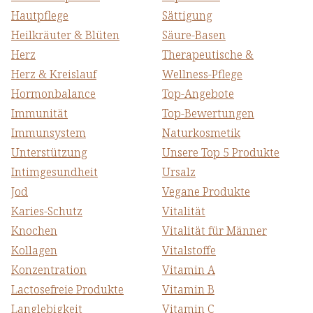
Hautpflege
Sättigung
Heilkräuter & Blüten
Säure-Basen
Herz
Therapeutische &
Herz & Kreislauf
Wellness-Pflege
Hormonbalance
Top-Angebote
Immunität
Top-Bewertungen
Immunsystem
Naturkosmetik
Unterstützung
Unsere Top 5 Produkte
Intimgesundheit
Ursalz
Jod
Vegane Produkte
Karies-Schutz
Vitalität
Knochen
Vitalität für Männer
Kollagen
Vitalstoffe
Konzentration
Vitamin A
Lactosefreie Produkte
Vitamin B
Langlebigkeit
Vitamin C