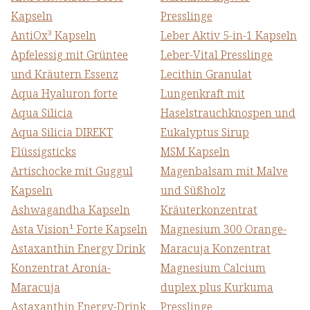
Kapseln
Presslinge
AntiOx³ Kapseln
Leber Aktiv 5-in-1 Kapseln
Apfelessig mit Grüntee
Leber-Vital Presslinge
und Kräutern Essenz
Lecithin Granulat
Aqua Hyaluron forte
Lungenkraft mit
Aqua Silicia
Haselstrauchknospen und
Aqua Silicia DIREKT
Eukalyptus Sirup
Flüssigsticks
MSM Kapseln
Artischocke mit Guggul
Magenbalsam mit Malve
Kapseln
und Süßholz
Ashwagandha Kapseln
Kräuterkonzentrat
Asta Vision¹ Forte Kapseln
Magnesium 300 Orange-
Astaxanthin Energy Drink
Maracuja Konzentrat
Konzentrat Aronia-
Magnesium Calcium
Maracuja
duplex plus Kurkuma
Astaxanthin Energy-Drink
Presslinge