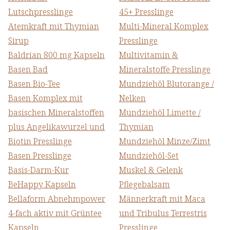
Lutschpresslinge
45+ Presslinge
Atemkraft mit Thymian
Multi-Mineral Komplex
Sirup
Presslinge
Baldrian 800 mg Kapseln
Multivitamin &
Basen Bad
Mineralstoffe Presslinge
Basen Bio-Tee
Mundziehöl Blutorange /
Basen Komplex mit
Nelken
basischen Mineralstoffen
Mundziehöl Limette /
plus Angelikawurzel und
Thymian
Biotin Presslinge
Mundziehöl Minze/Zimt
Basen Presslinge
Mundziehöl-Set
Basis-Darm-Kur
Muskel & Gelenk
BeHappy Kapseln
Pflegebalsam
Bellaform Abnehmpower
Männerkraft mit Maca
4-fach aktiv mit Grüntee
und Tribulus Terrestris
Kapseln
Presslinge