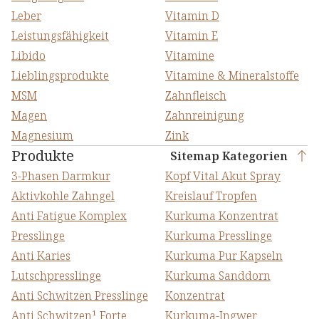
Leber
Vitamin D
Leistungsfähigkeit
Vitamin E
Libido
Vitamine
Lieblingsprodukte
Vitamine & Mineralstoffe
MSM
Zahnfleisch
Magen
Zahnreinigung
Magnesium
Zink
Produkte
Sitemap Kategorien
3-Phasen Darmkur
Kopf Vital Akut Spray
Aktivkohle Zahngel
Kreislauf Tropfen
Anti Fatigue Komplex
Kurkuma Konzentrat
Presslinge
Kurkuma Presslinge
Anti Karies
Kurkuma Pur Kapseln
Lutschpresslinge
Kurkuma Sanddorn
Anti Schwitzen Presslinge
Konzentrat
Anti Schwitzen¹ Forte
Kurkuma-Ingwer