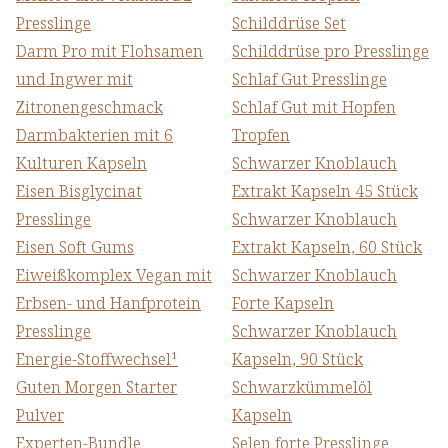
Presslinge
Schilddrüse Set
Darm Pro mit Flohsamen
Schilddrüse pro Presslinge
und Ingwer mit
Schlaf Gut Presslinge
Zitronengeschmack
Schlaf Gut mit Hopfen
Darmbakterien mit 6
Tropfen
Kulturen Kapseln
Schwarzer Knoblauch
Eisen Bisglycinat
Extrakt Kapseln 45 Stück
Presslinge
Schwarzer Knoblauch
Eisen Soft Gums
Extrakt Kapseln, 60 Stück
Eiweißkomplex Vegan mit
Schwarzer Knoblauch
Erbsen- und Hanfprotein
Forte Kapseln
Presslinge
Schwarzer Knoblauch
Energie-Stoffwechsel¹
Kapseln, 90 Stück
Guten Morgen Starter
Schwarzkümmelöl
Pulver
Kapseln
Experten-Bundle
Selen forte Presslinge