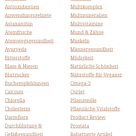
Antioxidantien
Multikomplex
Anwendungsgebiete
Multimineralien
Astaxanthin
Multivitamine
Atemfrische
Mund & Zähne
Atemwegs­gesundheit
Muskeln
Ayurveda
Männergesundheit
Bitterstoffe
Müdigkeit
Blase & Nieren
Natürliche Schönheit
Blutzucker
Nährstoffe für Veganer
Buchempfehlungen
Omega-3
Calcium
Outlet
Chlorella
Pflanzenöle
Cholesterin
Pflanzliche Vitalstoffe
Darmflora
Product Review
Durchblutung &
Prostata
Gefäßgesundheit
Rabattierte Artikel