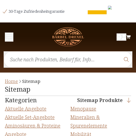
30-Tage Zufriedenheitsgarantie
Menü
Home
Sitemap
Sitemap
Kategorien
Sitemap Produkte
Aktuelle Angebote
Menopause
Aktuelle Set-Angebote
Mineralien &
Aminosäuren & Proteine
Spurenelemente
Angebote
Mobilität