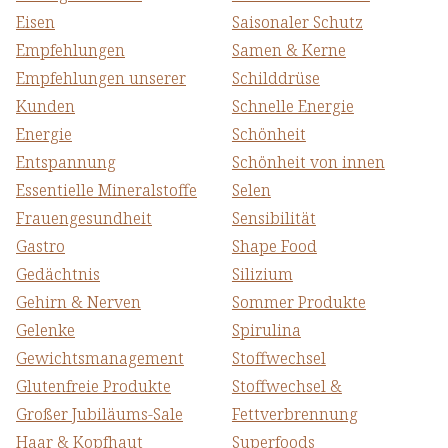
Eisen
Saisonaler Schutz
Empfehlungen
Samen & Kerne
Empfehlungen unserer
Schilddrüse
Kunden
Schnelle Energie
Energie
Schönheit
Entspannung
Schönheit von innen
Essentielle Mineralstoffe
Selen
Frauengesundheit
Sensibilität
Gastro
Shape Food
Gedächtnis
Silizium
Gehirn & Nerven
Sommer Produkte
Gelenke
Spirulina
Gewichtsmanagement
Stoffwechsel
Glutenfreie Produkte
Stoffwechsel &
Großer Jubiläums-Sale
Fettverbrennung
Haar & Kopfhaut
Superfoods