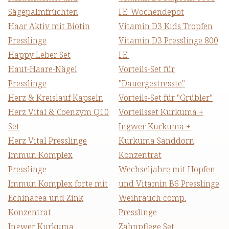
Sägepalmfrüchten
I.E. Wochendepot
Haar Aktiv mit Biotin
Vitamin D3 Kids Tropfen
Presslinge
Vitamin D3 Presslinge 800
Happy Leber Set
I.E.
Haut-Haare-Nägel
Vorteils-Set für
Presslinge
"Dauergestresste"
Herz & Kreislauf Kapseln
Vorteils-Set für "Grübler"
Herz Vital & Coenzym Q10
Vorteilsset Kurkuma +
Set
Ingwer Kurkuma +
Herz Vital Presslinge
Kurkuma Sanddorn
Immun Komplex
Konzentrat
Presslinge
Wechseljahre mit Hopfen
Immun Komplex forte mit
und Vitamin B6 Presslinge
Echinacea und Zink
Weihrauch comp.
Konzentrat
Presslinge
Ingwer Kurkuma
Zahnpflege Set