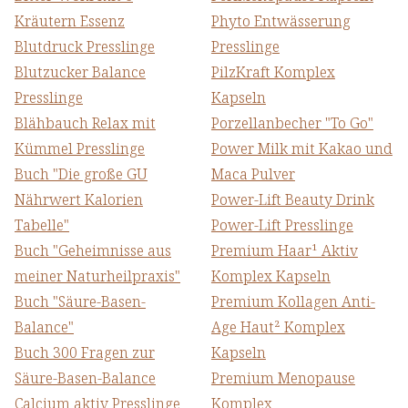
Kräutern Essenz
Phyto Entwässerung
Blutdruck Presslinge
Presslinge
Blutzucker Balance
PilzKraft Komplex
Presslinge
Kapseln
Blähbauch Relax mit
Porzellanbecher "To Go"
Kümmel Presslinge
Power Milk mit Kakao und
Buch "Die große GU
Maca Pulver
Nährwert Kalorien
Power-Lift Beauty Drink
Tabelle"
Power-Lift Presslinge
Buch "Geheimnisse aus
Premium Haar¹ Aktiv
meiner Naturheilpraxis"
Komplex Kapseln
Buch "Säure-Basen-
Premium Kollagen Anti-
Balance"
Age Haut² Komplex​
Buch 300 Fragen zur
Kapseln
Säure-Basen-Balance
Premium Menopause
Calcium aktiv Presslinge
Komplex