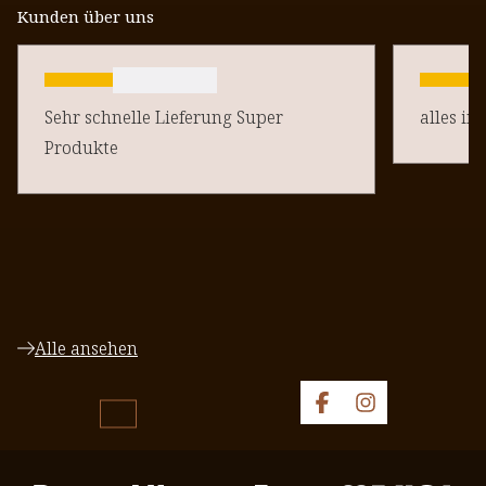
Kunden über uns
Sehr schnelle Lieferung Super
alles in
Produkte
Alle ansehen