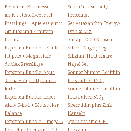
Bellaform Buntnessel
SensiCleanse Daily
aktiv Fettstoffwechsel
Presslinge
Presslinge + Apfelessig mit
Set Astaxanthin Energy-
Grüntee und Kräutern
Drinks Mix
Essenz
Shilajit 1300 Kapseln
Experten-Bundle Gelenk
Silicea Nagelpflege
Fit plus + Magnesium
Silizium Haut-Haare-
duplex Presslinge
Nägel Set
Experten-Bundle: Aqua
Sonnenblumen-Lecithin
Silicia + Aqua Hyaluron
Plus Pulver 150g
forte
Sonnenblumen-Lecithin
Experten-Bundle: Leber
Plus Pulver 300g
Aktiv 5-in-1 + Blutzucker
Spermidin plus Zink
Balance
Kapseln
Experten-Bundle: Omega-3
Spirulina und OPC
Kapseln + Coenzym Q10
Presslinge