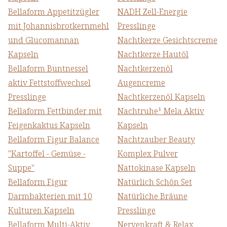
Bellaform Appetitzügler
NADH Zell-Energie
mit Johannisbrotkernmehl
Presslinge
und Glucomannan
Nachtkerze Gesichtscreme
Kapseln
Nachtkerze Hautöl
Bellaform Buntnessel
Nachtkerzenöl
aktiv Fettstoffwechsel
Augencreme
Presslinge
Nachtkerzenöl Kapseln
Bellaform Fettbinder mit
Nachtruhe¹ Mela Aktiv
Feigenkaktus Kapseln
Kapseln
Bellaform Figur Balance
Nachtzauber Beauty
"Kartoffel - Gemüse -
Komplex Pulver
Suppe"
Nattokinase Kapseln
Bellaform Figur
Natürlich Schön Set
Darmbakterien mit 10
Natürliche Bräune
Kulturen Kapseln
Presslinge
Bellaform Multi-Aktiv
Nervenkraft & Relax