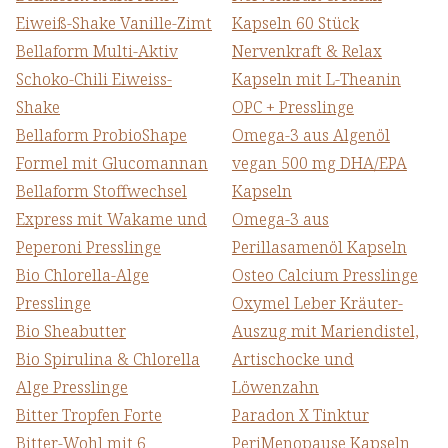
Eiweiß-Shake Vanille-Zimt
Kapseln 60 Stück
Bellaform Multi-Aktiv
Nervenkraft & Relax
Schoko-Chili Eiweiss-
Kapseln mit L-Theanin
Shake
OPC + Presslinge
Bellaform ProbioShape
Omega-3 aus Algenöl
Formel mit Glucomannan
vegan 500 mg DHA/EPA
Bellaform Stoffwechsel
Kapseln
Express mit Wakame und
Omega-3 aus
Peperoni Presslinge
Perillasamenöl Kapseln
Bio Chlorella-Alge
Osteo Calcium Presslinge
Presslinge
Oxymel Leber Kräuter-
Bio Sheabutter
Auszug mit Mariendistel,
Bio Spirulina & Chlorella
Artischocke und
Alge Presslinge
Löwenzahn
Bitter Tropfen Forte
Paradon X Tinktur
Bitter-Wohl mit 6
PeriMenopause Kapseln