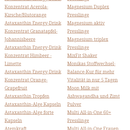
Konzentrat Acerola-
Magnesium Duplex
Kirsche/Blutorange
Presslinge
Astaxanthin Energy-Drink
Magnesium aktiv
Konzentrat Granatapfel-
Presslinge
Johannisbeere
Magnesium triplex
Astaxanthin Energy-Drink
Presslinge
Konzentrat Himbeer -
MixFit Shaker
Limette
Monikas Stoffwechsel-
Astaxanthin Energy-Drink
Balance-Kur für mehr
Konzentrat Orange-
Vitalität in nur 5 Tagen
Grapefruit
Moon Milk mit
Astaxanthin Tropfen
Ashwagandha und Zimt
Astaxanthin-Alge Kapseln
Pulver
Astaxanthin-Alge forte
Multi All-in-One 60+
Kapseln
Presslinge
Atemkraft
Multi All-in-One Frauen