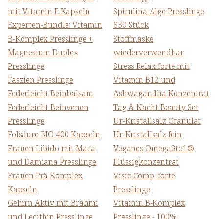
mit Vitamin E Kapseln
Spirulina-Alge Presslinge
Experten-Bundle: Vitamin
650 Stück
B-Komplex Presslinge +
Stoffmaske
Magnesium Duplex
wiederverwendbar
Presslinge
Stress Relax forte mit
Faszien Presslinge
Vitamin B12 und
Federleicht Beinbalsam
Ashwagandha Konzentrat
Federleicht Beinvenen
Tag & Nacht Beauty Set
Presslinge
Ur-Kristallsalz Granulat
Folsäure BIO 400 Kapseln
Ur-Kristallsalz fein
Frauen Libido mit Maca
Veganes Omega3to1®
und Damiana Presslinge
Flüssigkonzentrat
Frauen Prä Komplex
Visio Comp. forte
Kapseln
Presslinge
Gehirn Aktiv mit Brahmi
Vitamin B-Komplex
und Lecithin Presslinge
Presslinge - 100%