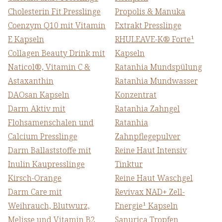
Cholesterin Fit Presslinge
Propolis & Manuka
Coenzym Q10 mit Vitamin
Extrakt Presslinge
E Kapseln
RHULEAVE-K® Forte¹
Collagen Beauty Drink mit
Kapseln
Naticol®, Vitamin C &
Ratanhia Mundspülung
Astaxanthin
Ratanhia Mundwasser
DAOsan Kapseln
Konzentrat
Darm Aktiv mit
Ratanhia Zahngel
Flohsamenschalen und
Ratanhia
Calcium Presslinge
Zahnpflegepulver
Darm Ballaststoffe mit
Reine Haut Intensiv
Inulin Kaupresslinge
Tinktur
Kirsch-Orange
Reine Haut Waschgel
Darm Care mit
Revivax NAD+ Zell-
Weihrauch, Blutwurz,
Energie¹ Kapseln
Melisse und Vitamin B2
Sanurica Tropfen