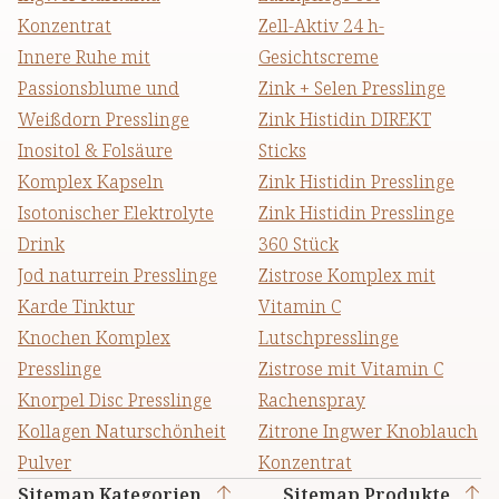
Konzentrat
Zell-Aktiv 24 h-
Innere Ruhe mit
Gesichtscreme
Passionsblume und
Zink + Selen Presslinge
Weißdorn Presslinge
Zink Histidin DIREKT
Inositol & Folsäure
Sticks
Komplex Kapseln
Zink Histidin Presslinge
Isotonischer Elektrolyte
Zink Histidin Presslinge
Drink
360 Stück
Jod naturrein Presslinge
Zistrose Komplex mit
Karde Tinktur
Vitamin C
Knochen Komplex
Lutschpresslinge
Presslinge
Zistrose mit Vitamin C
Knorpel Disc Presslinge
Rachenspray
Kollagen Naturschönheit
Zitrone Ingwer Knoblauch
Pulver
Konzentrat
Sitemap Kategorien
Sitemap Produkte