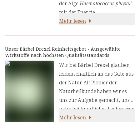
der Alge
Haematococcus pluvialis
,
mit der Energie
des Guaranaextrakts und den
Mehr lesen
antioxidativen Eigenschaften
des Hibiskusextrakts. Das
Algenpulver liefert
Unser Bärbel Drexel Reinheitsgebot - Ausgewählte
Wirkstoffe nach höchsten Qualitätsstandards
natürliches Astaxanthin sowie
essenzielle Nährstoffe, die den
Wir bei Bärbel Drexel glauben
Körper auf natürliche Weise
leidenschaftlich an das Gute aus
unterstützen.
der Natur. Als Pionier der
Naturheilkunde haben wir es
uns zur Aufgabe gemacht, unser
naturheilkundliches Fachwissen
und unsere Erfahrung mit den
Mehr lesen
neuesten
ernährungswissenschaftlichen