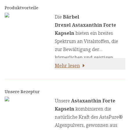
Produktvorteile
Die
Bärbel
Drexel Astaxanthin Forte
Kapseln
bieten ein breites
Spektrum an Vitalstoffen, die
zur Bewältigung der
körperlichen und geistigen
Herausforderungen des Alltags
Mehr lesen
beitragen. Neben Astaxanthin
enthalten unsere Kapseln auch
Vitamin B2, welches eine
Unsere Rezeptur
entscheidende Rolle für unseren
Unsere
Astaxanthin Forte
Energiestoffwechsel spielt
Kapseln
kombinieren die
[1] und hochwertige Extrakte
natürliche Kraft des AstaPure®
aus Guarana und Hibiskus:
Algenpulvers, gewonnen aus