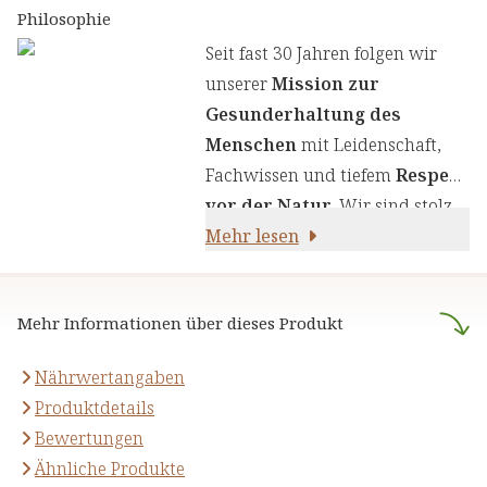
Erkenntnissen zu kombinieren.
Philosophie
Wir legen großen Wert auf
Seit fast 30 Jahren folgen wir
einen genauen Auswahlprozess
unserer
Mission zur
unserer Inhaltsstoffe, um Ihnen
Gesunderhaltung des
sorgfältig zusammengestellte
Menschen
mit Leidenschaft,
Produkte zu liefern. Wir nutzen
Fachwissen und tiefem
Respekt
die Kraft von Kräutern,
vor der Natur
. Wir sind stolz
Pflanzenstoffen und anderen
darauf,
Mehr lesen
naturreine Produkte
natürlichen Inhaltsstoffen - für
anzubieten, die sich auf die
Ihre Gesundheit und Ihr
naturheilkundliche Lehre
Wohlbefinden.
Mehr Informationen über dieses Produkt
stützen.
Nährwertangaben
Produktdetails
Bewertungen
Ähnliche Produkte