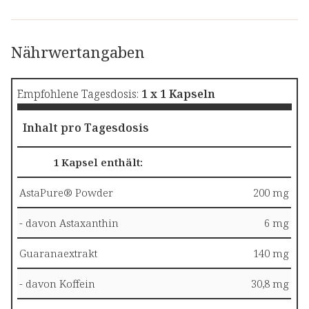
Nährwertangaben
Empfohlene Tagesdosis:
1 x 1 Kapseln
Inhalt pro Tagesdosis
1 Kapsel enthält:
AstaPure® Powder
200 mg
- davon Astaxanthin
6 mg
Guaranaextrakt
140 mg
- davon Koffein
30,8 mg