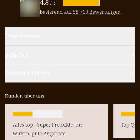
4.8
/
5
Basierend auf
58,719 Bewertungen
Unternehmen
Ratgeber
Kontakt & Service
Kunden über uns
Alles top ! Super Produkte, die
Top Qual
wirken, gute Angebote