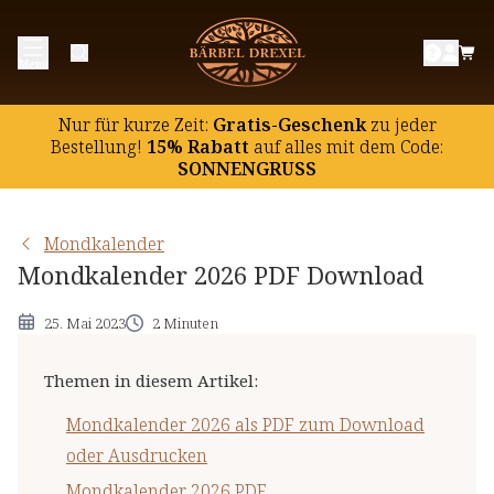
Mondkalender 2026 als PDF zum Download
Menü
oder Ausdrucken
Mondkalender 2026 PDF
Nur für kurze Zeit:
Gratis-Geschenk
zu jeder
Der Mondkalender im Alltag
Bestellung!
15% Rabatt
auf
alles mit dem Code:
SONNENGRUSS
Frisör und Haarpflege
Diät und Fasten
Mondkalender
Planbare Zahnbehandlungen
Mondkalender 2026 PDF Download
Planbare Operationen
25. Mai 2023
2 Minuten
Themen in diesem Artikel
:
Mondkalender 2026 als PDF zum Download
oder Ausdrucken
Mondkalender 2026 PDF