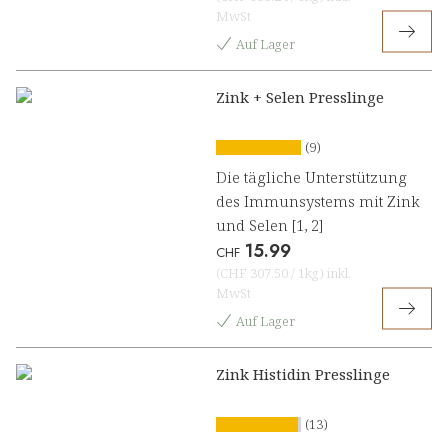
MwSt
Auf Lager
Zink + Selen Presslinge
(9)
Die tägliche Unterstützung
des Immunsystems mit Zink
und Selen [1, 2]
15.99
CHF
(
CHF 307.50
/
1kg
)
inkl.
MwSt
Auf Lager
Zink Histidin Presslinge
(13)