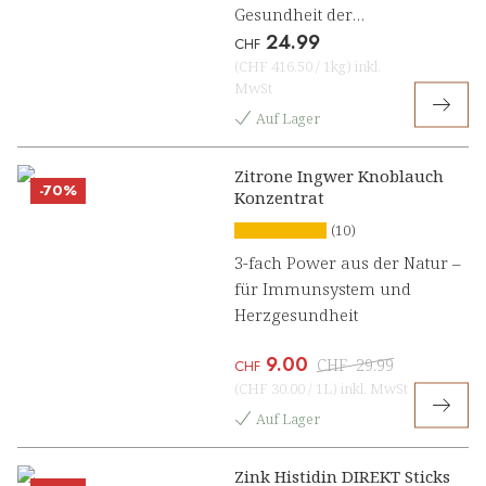
Gesundheit der
24.99
Atmungsorgane mit Oregano
CHF
und Thymian
(
CHF 416.50
/
1kg
)
inkl.
MwSt
Auf Lager
Zitrone Ingwer Knoblauch
-70%
Konzentrat
(10)
3-fach Power aus der Natur –
für Immunsystem und
Herzgesundheit
9.00
CHF
29.99
CHF
(
CHF 30.00
/
1L
)
inkl. MwSt
Auf Lager
Zink Histidin DIREKT Sticks