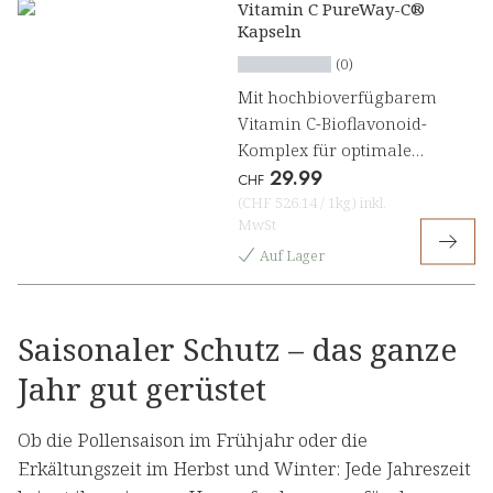
Vitamin C PureWay-C®
Kapseln
(0)
Mit hochbioverfügbarem
Vitamin C-Bioflavonoid-
Komplex für optimale
29.99
Immununterstützung
CHF
(
CHF 526.14
/
1kg
)
inkl.
MwSt
Auf Lager
Saisonaler Schutz – das ganze
Jahr gut gerüstet
Ob die Pollensaison im Frühjahr oder die
Erkältungszeit im Herbst und Winter: Jede Jahreszeit