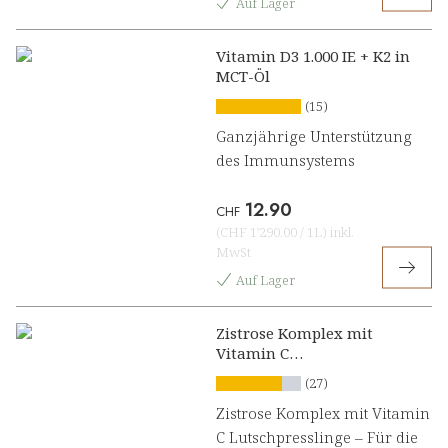
Auf Lager
Vitamin D3 1.000 IE + K2 in
MCT-Öl
(15)
Ganzjährige Unterstützung
des Immunsystems
12.90
CHF
(
CHF 1'290.00
/
1L
)
inkl.
MwSt
Auf Lager
Zistrose Komplex mit
Vitamin C
Lutschpresslinge
(27)
Zistrose Komplex mit Vitamin
C Lutschpresslinge – Für die