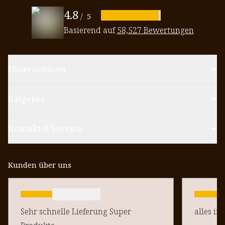
4.8
/
5
Basierend auf
58,527 Bewertungen
Unternehmen
Ratgeber
Kontakt & Service
Kunden über uns
Sehr schnelle Lieferung Super
alles in