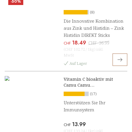
-50%
(8)
Die Innovative Kombination
aus Zink und Histidin – Zink
Histidin DIREKT Sticks
18.49
CHF
36.99
CHF
(
CHF 102.72
/
1kg
)
inkl.
MwSt
Auf Lager
Vitamin C bioaktiv mit
Camu Camu
Lutschpresslinge
(17)
Unterstützen Sie Ihr
Immunsystem
13.99
CHF
(
CHF 133.24
/
1kg
)
inkl.