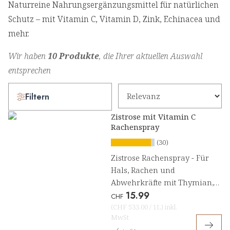
Naturreine Nahrungsergänzungsmittel für natürlichen
Schutz – mit Vitamin C, Vitamin D, Zink, Echinacea und
mehr.
Wir haben
10 Produkte
, die Ihrer aktuellen Auswahl
entsprechen
Filtern
Zistrose mit Vitamin C
Rachenspray
(30)
Zistrose Rachenspray - Für
Hals, Rachen und
Abwehrkräfte mit Thymian,
15.99
Salbei und Vitamin C
CHF
(
CHF 533.00
/
1L
)
inkl.
MwSt