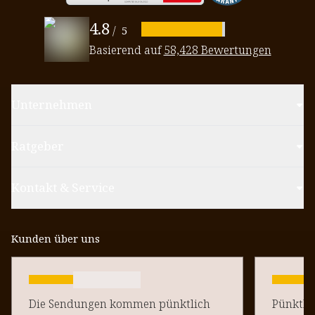
4.8
/
5
Basierend auf
58,428 Bewertungen
Unternehmen
Ratgeber
Kontakt & Service
Kunden über uns
Die Sendungen kommen pünktlich
Pünktlich un