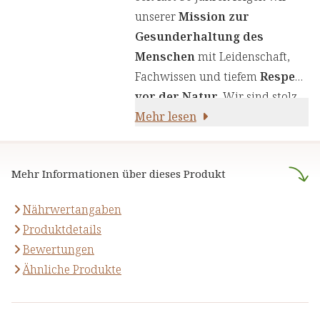
einen genauen Auswahlprozess
unserer
Mission zur
unserer Inhaltsstoffe, um Ihnen
Gesunderhaltung des
sorgfältig zusammengestellte
Menschen
mit Leidenschaft,
Produkte zu liefern. Wir nutzen
Fachwissen und tiefem
Respekt
die Kraft von Kräutern,
vor der Natur
. Wir sind stolz
Pflanzenstoffen und anderen
darauf,
Mehr lesen
naturreine Produkte
natürlichen Inhaltsstoffen - für
anzubieten, die sich auf die
Ihre Gesundheit und Ihr
naturheilkundliche Lehre
Wohlbefinden.
Mehr Informationen über dieses Produkt
stützen.
Nährwertangaben
Produktdetails
Bewertungen
Ähnliche Produkte