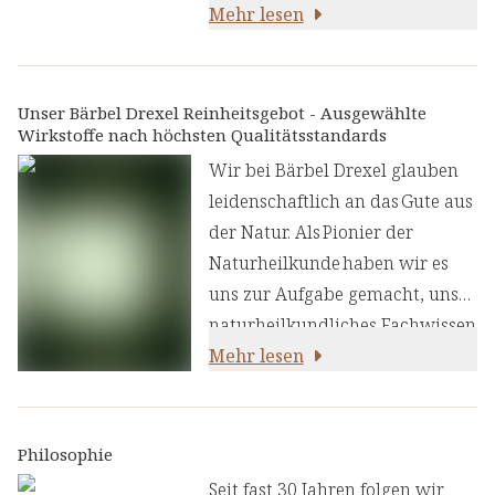
Vitamine ergänzt, die
Herzstück mit ausgewählten
Mehr lesen
synergetisch das Immunsystem
Kräutern vereint. Die
unterstützen und für ein
polyphenolreiche Zistrose wird
angenehmes Gefühl im Mund-
schon seit dem Altertum von
Unser Bärbel Drexel Reinheitsgebot - Ausgewählte
und Rachenraum sorgen
Wirkstoffe nach höchsten Qualitätsstandards
den Griechen wegen Ihres
können:
Harzes sehr geschätzt, während
Wir bei Bärbel Drexel glauben
Thymian und Oregano mit ihren
leidenschaftlich an das Gute aus
charakteristischen
der Natur. Als Pionier der
Eigenschaften der ätherischen
Naturheilkunde haben wir es
Öle die Rezeptur optimal
uns zur Aufgabe gemacht, unser
ergänzen.
naturheilkundliches Fachwissen
und unsere Erfahrung mit den
Mehr lesen
neuesten
ernährungswissenschaftlichen
Erkenntnissen zu kombinieren.
Philosophie
Wir legen großen Wert auf
Seit fast 30 Jahren folgen wir