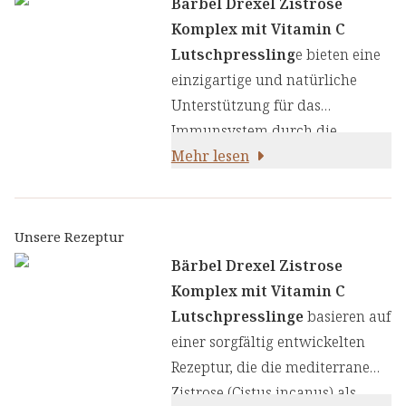
Bärbel Drexel Zistrose
Komplex mit Vitamin C
Lutschpressling
e bieten eine
einzigartige und natürliche
Unterstützung für das
Immunsystem durch die
kraftvolle Kombination aus der
Mehr lesen
polyphenolreichen Zistrose und
bewährten HeilkKräutern. Das
Herzstück unserer Rezeptur
Unsere Rezeptur
bildet die mediterrane Zistrose
Bärbel Drexel Zistrose
(Cistus incanus), die reich an
Komplex mit Vitamin C
wertvollen Polyphenolen mit
Lutschpresslinge
basieren auf
antioxidativen Eigenschaften ist.
einer sorgfältig entwickelten
Diese werden durch sorgfältig
Rezeptur, die die mediterrane
ausgewählte Kräuter und
Zistrose (Cistus incanus) als