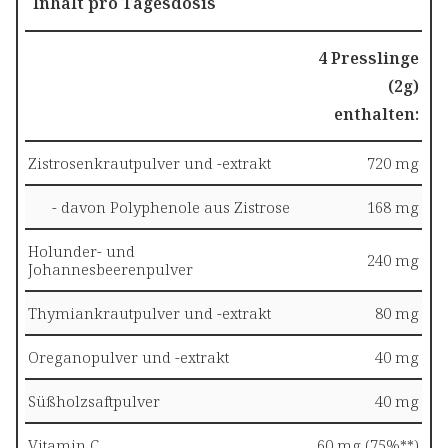
Inhalt pro Tagesdosis
4 Presslinge
(2g)
enthalten:
Zistrosenkrautpulver und -extrakt
720 mg
- davon Polyphenole aus Zistrose
168 mg
Holunder- und
240 mg
Johannesbeerenpulver
Thymiankrautpulver und -extrakt
80 mg
Oreganopulver und -extrakt
40 mg
Süßholzsaftpulver
40 mg
Vitamin C
60 mg (75%**)