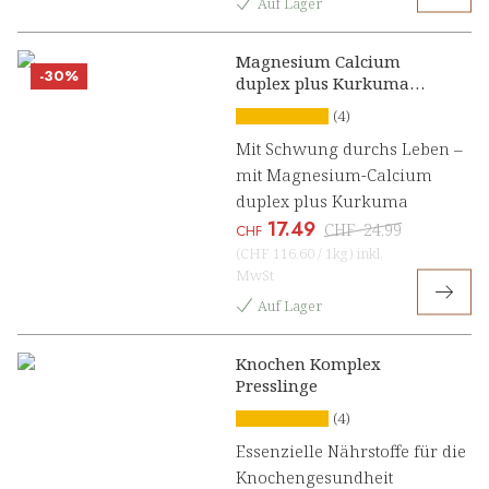
Auf Lager
Magnesium Calcium
-30%
duplex plus Kurkuma
Presslinge
(4)
Mit Schwung durchs Leben –
mit Magnesium-Calcium
duplex plus Kurkuma
17.49
CHF
24.99
CHF
(
CHF 116.60
/
1kg
)
inkl.
MwSt
Auf Lager
Knochen Komplex
Presslinge
(4)
Essenzielle Nährstoffe für die
Knochengesundheit