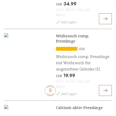
34.99
CHF
(
CHF 388.78
/
1kg
)
inkl.
MwSt
Auf Lager
Weihrauch comp.
Presslinge
(64)
Weihrauch comp. Presslinge
mit Weihrauch für
angenehme Gelenke [1]
19.99
CHF
(
CHF 356.96
/
1kg
)
inkl.
MwSt
Auf Lager
Calcium aktiv Presslinge