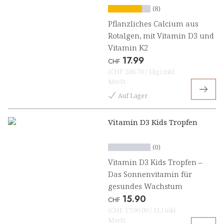
(8)
Pflanzliches Calcium aus
Rotalgen, mit Vitamin D3 und
Vitamin K2
17.99
CHF
(
CHF 206.78
/
1kg
)
inkl.
MwSt
Auf Lager
Vitamin D3 Kids Tropfen
(0)
Vitamin D3 Kids Tropfen –
Das Sonnenvitamin für
gesundes Wachstum
15.90
CHF
(
CHF 1'590.00
/
1L
)
inkl.
MwSt