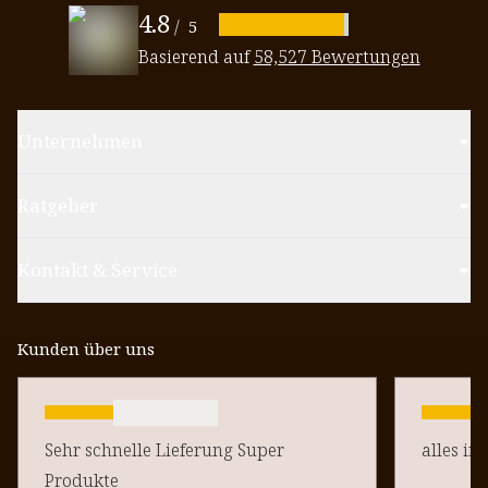
4.8
/
5
Basierend auf
58,527 Bewertungen
Unternehmen
Ratgeber
Kontakt & Service
Kunden über uns
Sehr schnelle Lieferung Super
alles in
Produkte