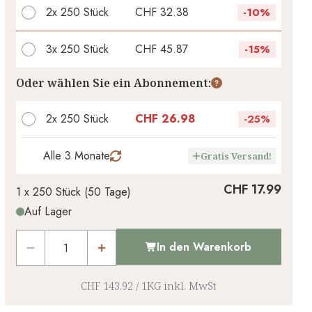
2x
250 Stück
CHF 32.38
-
10%
3x
250 Stück
CHF 45.87
-
15%
Ihr persönlicher Rabatt
Oder wählen Sie ein Abonnement:
CHF 0.00
1
x
-
%
2x 250 Stück
CHF 26.98
-
25%
Alle 3 Monate
Gratis Versand!
CHF 17.99
1 x
250 Stück
(
50
Tage
)
Auf Lager
In den Warenkorb
CHF 143.92
/
1KG
inkl. MwSt