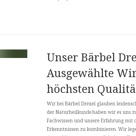
rlust an Knochenmineralien bei
 geringe Knochenmineraldichte ist ein
 Diese Angabe gilt speziell für Frauen
 einer täglichen Zufuhr von mindestens
Quellen erzielt.
Unser Bärbel Dre
ur bewusst gegen das Hinzufügen von
Ausgewählte Wir
h geeignet für Menschen zu machen, die
höchsten Qualitä
verpacken wir in Braunglas. So
Wir bei Bärbel Drexel glauben leidensch
xidation und betonen zugleich unsere
der Naturheilkunde haben wir es uns z
Fachwissen und unsere Erfahrung mit 
ochen benötigt.
Erkenntnissen zu kombinieren. Wir leg