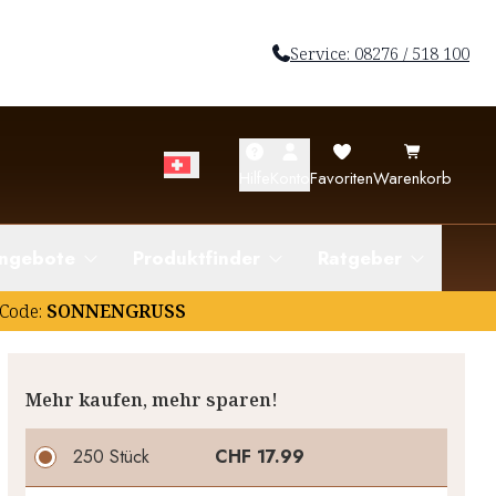
Service: 08276 / 518 100
Hilfe
Konto
Favoriten
Warenkorb
ngebote
Produktfinder
Ratgeber
Code:
SONNENGRUSS
Mehr kaufen, mehr sparen!
250 Stück
CHF 17.99