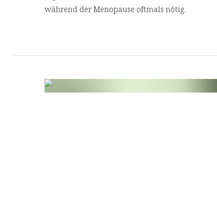
während der Menopause oftmals nötig.
Kalzium und Vitamin D tragen dazu bei, den Ve
Frauen nach der Menopause zu verringern. Eine
Risikofaktor für osteoporotische Knochenbrüche.
ab 50 Jahren und die positive Wirkung wird bei
1200 mg Kalzium und 20 μg Vitamin D aus allen 
Wir haben uns bei der Entwicklung der Rezept
Vitamin K2 entschieden, um die Presslinge auc
blutverdünnende Medikamente einnehmen.
Unsere
Osteo Premium Calcium Presslinge
schützen wir die Inhaltsstoffe vor Licht und O
Verantwortung für die Umwelt.
[1] Calcium wird für die Erhaltung normaler Kn