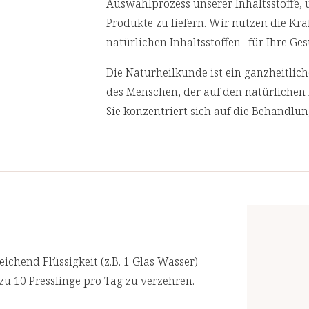
Auswahlprozess unserer Inhaltsstoffe,
 bei.
Produkte zu liefern. Wir nutzen die Kr
tion bei.
natürlichen Inhaltsstoffen - für Ihre 
ung bei.
Die Naturheilkunde ist ein ganzheitli
des Menschen, der auf den natürlichen 
ffwechsel bei
Sie konzentriert sich auf die Behandlu
Ursachen von Gesundheitsproblemen an
chen bei.
behandeln.
ne bei.
Wir lassen in regelmäßigen Abständen
en Muskelfunktion bei
akkreditierten Laboren prüfen. Für eine
n des Immunsystems bei.
spiegel im Blut bei.
ichend Flüssigkeit (z.B. 1 Glas Wasser)
zu 10 Presslinge pro Tag zu verzehren.
Nährwertangaben
kleie,