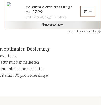
Calcium aktiv Presslinge
17.99
CHF
(
CHF 206.78
/
1kg
)
inkl. MwSt
Bestseller
Produkte vergleichen
in optimaler Dosierung
hwertiges
Natur mit den neuesten
enthalten eine sorgfältig
itamin D3 pro 5 Presslinge.