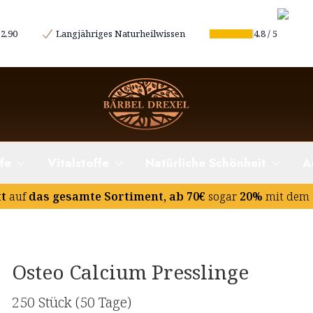
2,90
Langjähriges Naturheilwissen
4.8
/
5
fe
Vitalstoffe
Natürliche Schönheit
A
tt
auf
das gesamte Sortiment, ab 70€
sogar
20%
mit dem 
Osteo Calcium Presslinge
250 Stück
(50 Tage)