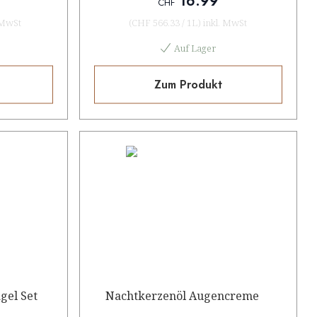
16.99
CHF
 MwSt
(
CHF 566.33
/
1L
)
inkl. MwSt
Auf Lager
Zum Produkt
gel Set
Nachtkerzenöl Augencreme