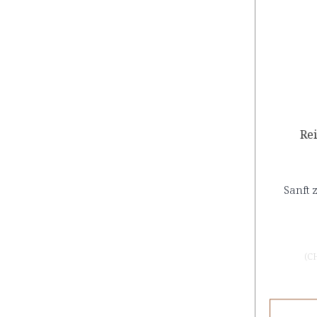
Re
Sanft 
(
C