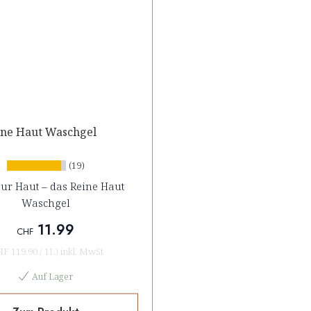
ine Haut Waschgel
(19)
zur Haut – das Reine Haut
Waschgel
11.99
CHF
HF 119.90
/
1L
)
inkl. MwSt
Auf Lager