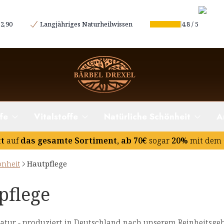
2,90
Langjähriges Naturheilwissen
4.8
/
5
fe
Vitalstoffe
Natürliche Schönheit
A
tt
auf
das gesamte Sortiment, ab 70€
sogar
20%
mit dem 
önheit
Hautpflege
pflege
atur - produziert in Deutschland nach unserem Reinheitsgeb