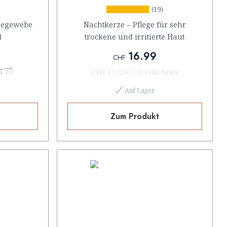
(19)
ndegewebe
Nachtkerze – Pflege für sehr
l
trockene und irritierte Haut
16.99
CHF
1.77
(
CHF 1'132.67
/
1L
)
inkl. MwSt
Auf Lager
Zum Produkt