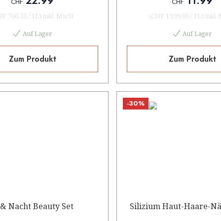
22.99
11.99
CHF
CHF
HF 766.33
/
1L
)
inkl. MwSt
(
CHF 1'199.00
/
1L
)
inkl.
Auf Lager
Auf Lager
Zum Produkt
Zum Produkt
-30%
 & Nacht Beauty Set
Silizium Haut-Haare-Nä