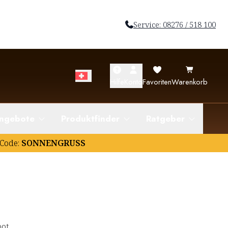
Service: 08276 / 518 100
Hilfe
Konto
Favoriten
Warenkorb
ngebote
Produktfinder
Ratgeber
Code:
SONNENGRUSS
ot.