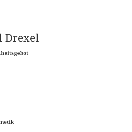
l Drexel
nheitsgebot
:
smetik