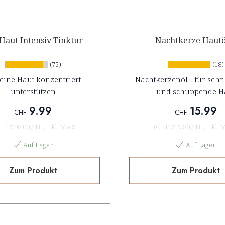
Haut Intensiv Tinktur
Nachtkerze Hautö
(75)
(18)
eine Haut konzentriert
Nachtkerzenöl - für sehr
unterstützen
und schuppende H
9.99
15.99
CHF
CHF
F 1'998.00
/
1L
)
inkl. MwSt
(
CHF 319.80
/
1L
)
inkl. 
Auf Lager
Auf Lager
Zum Produkt
Zum Produkt