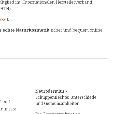
tglied im „Internationalen Herstellerverband
IHTN).
exel
.
e echte Naturkosmetik
sicher und bequem online
Neurodermitis -
Schuppenflechte: Unterschiede
ch auf
und Gemeinsamkeiten
ür unsere