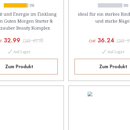
(9)
(0)
t und Energie im Einklang
ideal für ein starkes Bi
m Guten Morgen Starter &
und starke Näge
tzauber Beauty Komplex
32.99
36.24
CHF
65.98
CHF
5
F
CHF
Auf Lager
Auf Lager
Zum Produkt
Zum Produkt