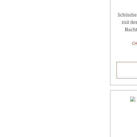
Schönhei
mit de
Nach
CH