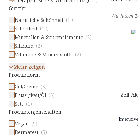
Therapeutische & Wellness-Pflege
(
4
)
Gut für
Wir haben
1
Natürliche Schönheit
(10)
Schönheit
(10)
Mineralien & Spurenelemente
(2)
Silizium
(2)
Vitamine & Mineralstoffe
(2)
Mehr zeigen
Produktform
Gel/Creme
(5)
Zell-Ak
Flüssigkeit/Öl
(3)
Sets
(1)
Produkteigenschaften
Intensive
Vegan
(9)
Dermatest
(8)