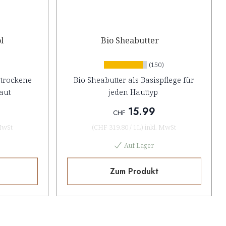
l
Bio Sheabutter
(150)
 trockene
Bio Sheabutter als Basispflege für
aut
jeden Hauttyp
15.99
CHF
MwSt
(
CHF 319.80
/
1L
)
inkl. MwSt
Auf Lager
Zum Produkt