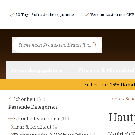
30-Tage Zufriedenheitsgarantie
Versandkosten nur CHF 
Anwendungsgebiete
Vitamine & Mineralstof
Sichere dir
15% Raba
Home
Sch
Schönheit
(
31
)
Passende Kategorien
Haut
Schönheit von innen
(
16
)
Haar & Kopfhaut
(
4
)
Natürlich N