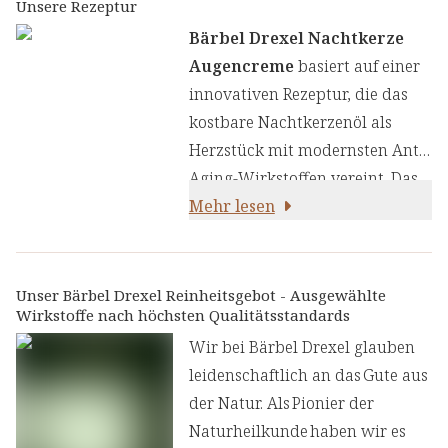
Inhaltsstoffen. Das Herzstück
Unsere Rezeptur
unserer Rezeptur bildet das
Bärbel Drexel Nachtkerze
kostbare Nachtkerzenöl mit
Augencreme
basiert auf einer
seinem hohen Gehalt an
innovativen Rezeptur, die das
Gamma-Linolensäure, das
kostbare Nachtkerzenöl als
durch wissenschaftlich
Herzstück mit modernsten Anti-
fundierte Wirkstoffe ergänzt
Aging-Wirkstoffen vereint. Das
wird, die synergetisch für eine
Nachtkerzenöl mit seinem
Mehr lesen
gesunde, strahlende
hohen Gehalt an Gamma-
Augenpartie wirken:
Linolensäure wurde
systematisch klinisch getestet
Unser Bärbel Drexel Reinheitsgebot - Ausgewählte
Wirkstoffe nach höchsten Qualitätsstandards
und kann nachweislich in die
Lipidstruktur der Haut
Wir bei Bärbel Drexel glauben
eingebaut werden.
leidenschaftlich an das Gute aus
der Natur. Als Pionier der
Naturheilkunde haben wir es