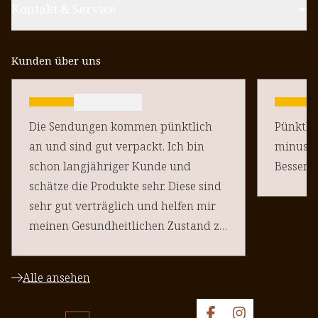
Kontakt & Service
Kunden über uns
Die Sendungen kommen pünktlich
Pünktlich un
an und sind gut verpackt. Ich bin
minus Pu
schon langjähriger Kunde und
schätze die Produkte sehr. Diese sind
sehr gut verträglich und helfen mir
meinen Gesundheitlichen Zustand zu
halten. Danke an euere Team
Alle ansehen