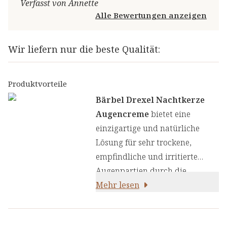
Verfasst von Annette
Alle Bewertungen anzeigen
Wir liefern nur die beste Qualität:
Produktvorteile
Bärbel Drexel Nachtkerze
Augencreme
bietet eine
einzigartige und natürliche
Lösung für sehr trockene,
empfindliche und irritierte
Augenpartien durch die
kraftvolle Kombination aus
Mehr lesen
bewährten Naturwirkstoffen
und modernen Anti-Aging-