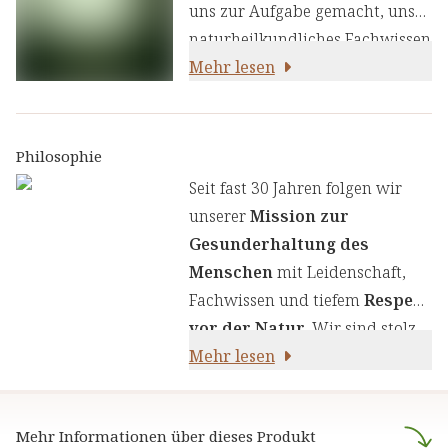
uns zur Aufgabe gemacht, unser
naturheilkundliches Fachwissen
und unsere Erfahrung mit den
Mehr lesen
neuesten
ernährungswissenschaftlichen
Erkenntnissen zu kombinieren.
Philosophie
Wir legen großen Wert auf
Seit fast 30 Jahren folgen wir
einen genauen Auswahlprozess
unserer
Mission zur
unserer Inhaltsstoffe, um Ihnen
Gesunderhaltung des
sorgfältig zusammengestellte
Menschen
mit Leidenschaft,
Produkte zu liefern. Wir nutzen
Fachwissen und tiefem
Respekt
die Kraft von Kräutern,
vor der Natur
. Wir sind stolz
Pflanzenstoffen und anderen
darauf,
Mehr lesen
naturreine Produkte
natürlichen Inhaltsstoffen - für
anzubieten, die sich auf die
Ihre Gesundheit und Ihr
naturheilkundliche Lehre
Wohlbefinden.
Mehr Informationen über dieses Produkt
stützen.