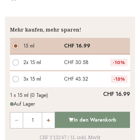
Mehr kaufen, mehr sparen!
15 ml
CHF 16.99
2x
15 ml
CHF 30.58
-
10%
3x
15 ml
CHF 43.32
-
15%
Ihr persönlicher Rabatt
CHF 16.99
1 x
15 ml
(
0
Tage
)
Auf Lager
CHF 0.00
1
x
-
%
In den Warenkorb
CHF 1'132.67
/
1L
inkl. MwSt