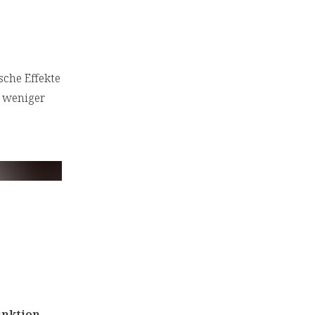
sche Effekte
 weniger
unktion