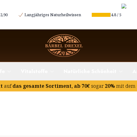
2,90
Langjähriges Naturheilwissen
4.8
/
5
e?
fe
Vitalstoffe
Natürliche Schönheit
A
tt
auf
das gesamte Sortiment, ab 70€
sogar
20%
mit dem 