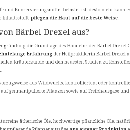
e und Konservierungsmittel belastet ist, desto mehr kann es
e Inhaltsstoffe
pflegen die Haut auf die beste Weise
.
von Bärbel Drexel aus?
rmengründung die Grundlage des Handelns der Bärbel Drexel
ehntelange Erfahrung
der Heilpraktikerin Bärbel Drexel a
nellen Kräuterkunde und den neuesten Studien zu Rohstoffe
n.
 vorzugsweise aus Wildwuchs, kontrolliertem oder kontrollie
auf genmanipulierte Pflanzen sowie auf Treibhausgase und
turreine ätherische Öle, hochwertige pflanzliche Öle, natür
hautpflegende Pflanzenauszüge
aus eigener Produktion
e