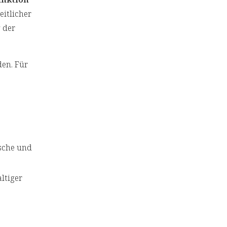
itlicher
 der
en. Für
sche und
ltiger