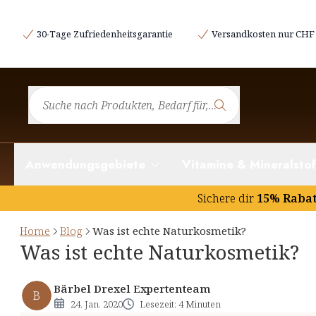
Natürliche Inhaltstoffe für Ihre Schönheit!
30-Tage Zufriedenheitsgarantie
Versandkosten nur CHF 
Was zeichnet Naturkosmetik von Bärbel Drexel aus?
Zertifizierungen und Siegel
Was bringt der Verzicht auf synthetische Inhaltsstoff
Keine Konservierungsstoffe? Kein Problem!
Anwendungsgebiete
Vitamine & Mineralstof
Sichere dir
15% Raba
Home
Blog
Was ist echte Naturkosmetik?
Was ist echte Naturkosmetik?
Bärbel Drexel Expertenteam
B
24. Jan. 2020
Lesezeit: 4 Minuten