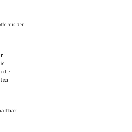
ffe aus den
or
ie
n die
gten
haltbar
.