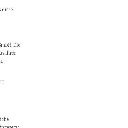
 diese
 GmbH. Die
us ihrer
n,
rt
liche
ingesetzt.