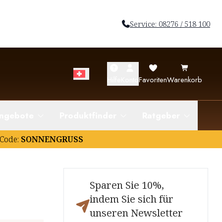
Service: 08276 / 518 100
Hilfe
Konto
Favoriten
Warenkorb
ngebote
Produktfinder
Ratgeber
Code:
SONNENGRUSS
Sparen Sie 10%,
indem Sie sich für
unseren Newsletter