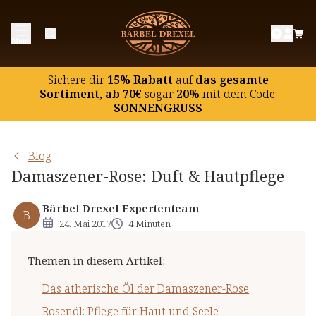
Das ätherische Öl der Damaszener-Rose
Menü
Rosenöl: Pflege für Haut und Seele
Rosen-Hydrolat und Rosenwasser
Sichere dir
15% Rabatt
auf
das gesamte
Rosenwasser selbst herstellen
Sortiment, ab 70€
sogar
20%
mit dem Code:
SONNENGRUSS
Blog
Damaszener-Rose: Duft & Hautpflege
Bärbel Drexel Expertenteam
B
24. Mai 2017
4 Minuten
Themen in diesem Artikel
:
Das ätherische Öl der Damaszener-Rose
Rosenöl: Pflege für Haut und Seele