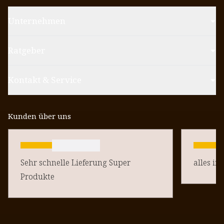
Unternehmen
Ratgeber
Kontakt & Service
Kunden über uns
Sehr schnelle Lieferung Super
alles in
Produkte