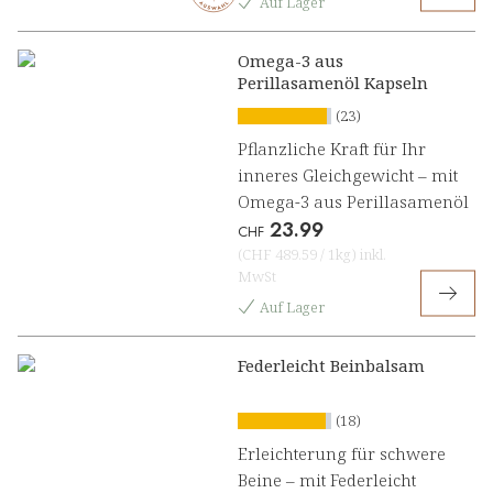
Auf Lager
Omega-3 aus
Perillasamenöl Kapseln
(23)
Pflanzliche Kraft für Ihr
inneres Gleichgewicht – mit
Omega-3 aus Perillasamenöl
23.99
CHF
(
CHF 489.59
/
1kg
)
inkl.
MwSt
Auf Lager
Federleicht Beinbalsam
(18)
Erleichterung für schwere
Beine – mit Federleicht