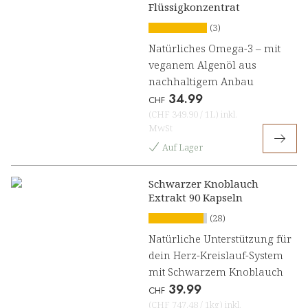
Flüssigkonzentrat
(3)
Natürliches Omega-3 – mit
veganem Algenöl aus
nachhaltigem Anbau
34.99
CHF
(
CHF 349.90
/
1L
)
inkl.
MwSt
Auf Lager
Schwarzer Knoblauch
Extrakt 90 Kapseln
(28)
Natürliche Unterstützung für
dein Herz-Kreislauf-System
mit Schwarzem Knoblauch
39.99
CHF
(
CHF 747.48
/
1kg
)
inkl.