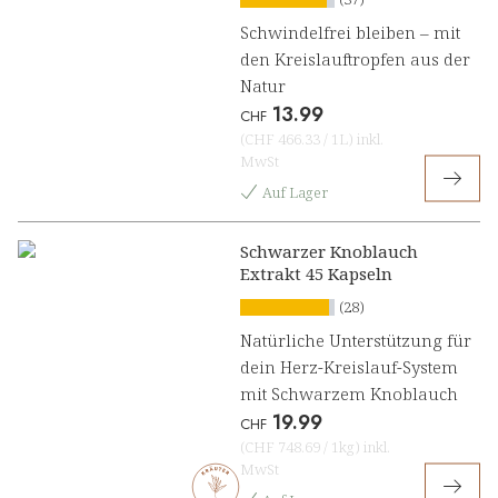
Schwindelfrei bleiben – mit
den Kreislauftropfen aus der
Natur
13.99
CHF
(
CHF 466.33
/
1L
)
inkl.
MwSt
Auf Lager
Schwarzer Knoblauch
Extrakt 45 Kapseln
(28)
Natürliche Unterstützung für
dein Herz-Kreislauf-System
mit Schwarzem Knoblauch
19.99
CHF
(
CHF 748.69
/
1kg
)
inkl.
MwSt