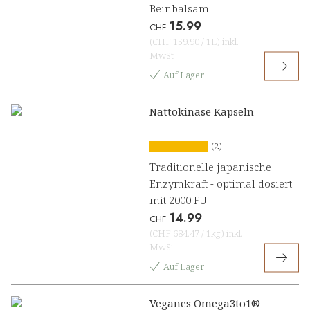
Beinbalsam
15.99
CHF
(
CHF 159.90
/
1L
)
inkl.
MwSt
Auf Lager
Nattokinase Kapseln
(2)
Traditionelle japanische
Enzymkraft - optimal dosiert
mit 2000 FU
14.99
CHF
(
CHF 684.47
/
1kg
)
inkl.
MwSt
Auf Lager
Veganes Omega3to1®