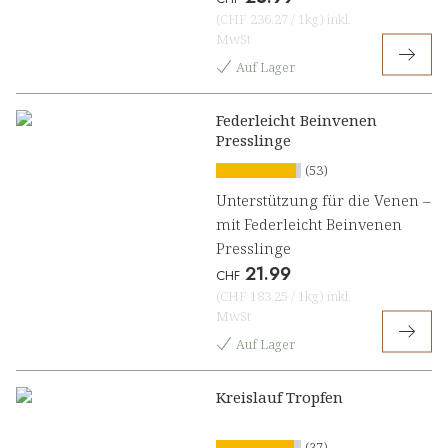
(
CHF 236.27
/
1kg
)
inkl.
MwSt
Auf Lager
Federleicht Beinvenen
Presslinge
(53)
Unterstützung für die Venen –
mit Federleicht Beinvenen
Presslinge
21.99
CHF
(
CHF 183.25
/
1kg
)
inkl.
MwSt
Auf Lager
Kreislauf Tropfen
(37)