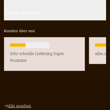
Kontakt & Service
Kunden über uns
Sehr schnelle Lieferung Super
alles in
Produkte
Alle ansehen