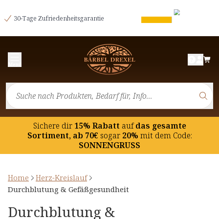
30-Tage Zufriedenheitsgarantie
Menü
Sichere dir
15% Rabatt
auf
das gesamte
Sortiment, ab 70€
sogar
20%
mit dem Code:
SONNENGRUSS
Home
Herz-Kreislauf
Durchblutung & Gefäßgesundheit
Durchblutung &