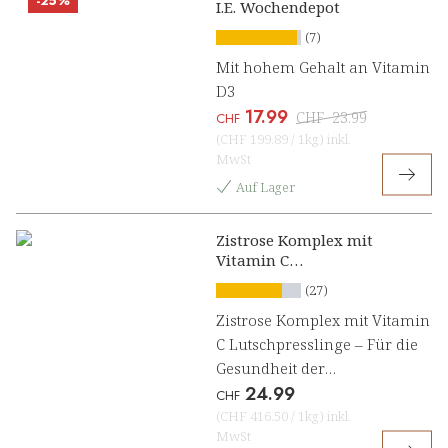
-25%
I.E. Wochendepot
(7)
Mit hohem Gehalt an Vitamin
D3
17.99
CHF
23.99
CHF
(
CHF 199.89
/
1kg
)
inkl.
MwSt
Auf Lager
Zistrose Komplex mit
Vitamin C
Lutschpresslinge
(27)
Zistrose Komplex mit Vitamin
C Lutschpresslinge – Für die
Gesundheit der
24.99
Atmungsorgane mit Oregano
CHF
und Thymian
(
CHF 416.50
/
1kg
)
inkl.
MwSt