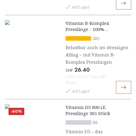
Auf Lager
Vitamin B-Komplex
Presslinge - 100%
natürlich
(21)
Belastbar auch im stressigen
Alltag – mit Vitamin B-
Komplex Presslingen
26.40
CHF
(
CHF 713.51
/
1kg
)
inkl.
MwSt
Auf Lager
Vitamin D3 800 i.E.
-60%
Presslinge 365 Stück
(0)
Vitamin D3 – das