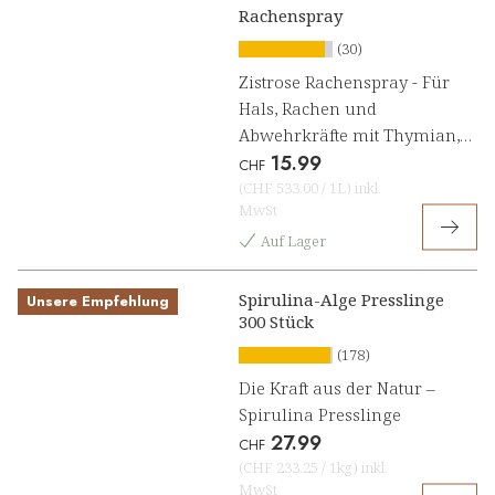
Rachenspray
(30)
Zistrose Rachenspray - Für
Hals, Rachen und
Abwehrkräfte mit Thymian,
15.99
Salbei und Vitamin C
CHF
(
CHF 533.00
/
1L
)
inkl.
MwSt
Auf Lager
Spirulina-Alge Presslinge
Unsere Empfehlung
300 Stück
(178)
Die Kraft aus der Natur –
Spirulina Presslinge
27.99
CHF
(
CHF 233.25
/
1kg
)
inkl.
MwSt