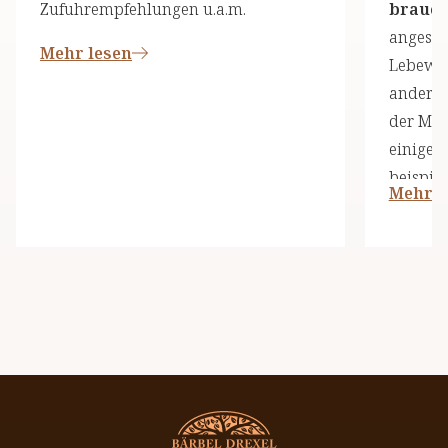
Zufuhrempfehlungen u.a.m.
brauch
angeseh
Mehr lesen
Lebewes
andere 
der Men
einige 
beispiel
Mehr l
und ess
dieser D