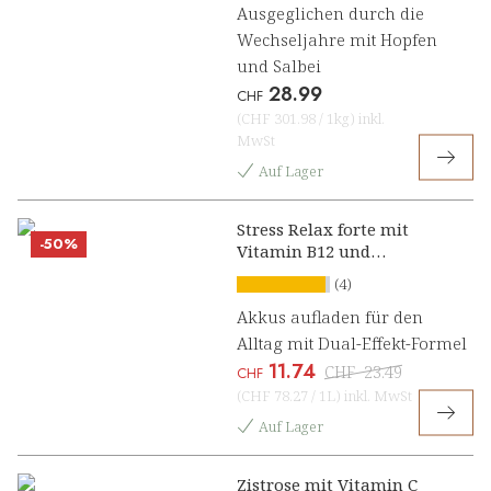
Ausgeglichen durch die
Wechseljahre mit Hopfen
und Salbei
28.99
CHF
(
CHF 301.98
/
1kg
)
inkl.
MwSt
Auf Lager
Stress Relax forte mit
-50%
Vitamin B12 und
Ashwagandha Konzentrat
(4)
Akkus aufladen für den
Alltag mit Dual-Effekt-Formel
11.74
CHF
23.49
CHF
(
CHF 78.27
/
1L
)
inkl. MwSt
Auf Lager
Zistrose mit Vitamin C