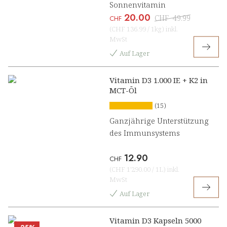
Sonnenvitamin
20.00
CHF
49.99
CHF
(
CHF 136.99
/
1kg
)
inkl.
MwSt
Auf Lager
Vitamin D3 1.000 IE + K2 in
MCT-Öl
(15)
Ganzjährige Unterstützung
des Immunsystems
12.90
CHF
(
CHF 1'290.00
/
1L
)
inkl.
MwSt
Auf Lager
Vitamin D3 Kapseln 5000