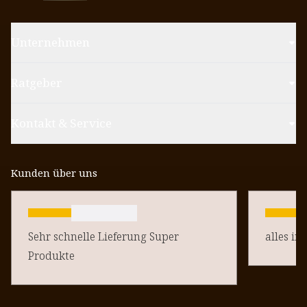
Unternehmen
Ratgeber
Kontakt & Service
Kunden über uns
Sehr schnelle Lieferung Super
alles in
Produkte