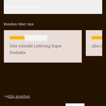
Kontakt & Service
Kunden über uns
Sehr schnelle Lieferung Super
alles in
Produkte
Alle ansehen