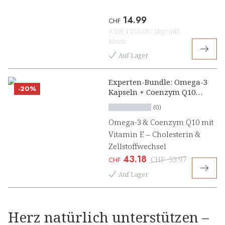
14.99
CHF
(
CHF 1'153.08
/
1kg
)
inkl.
MwSt
Auf Lager
Experten-Bundle: Omega-3
-20%
Kapseln + Coenzym Q10
mit Vitamin E Kapseln
(0)
Omega-3 & Coenzym Q10 mit
Vitamin E – Cholesterin &
Zellstoffwechsel
43.18
CHF
53.97
CHF
Auf Lager
Herz natürlich unterstützen –