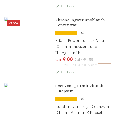
Auf Lager
Zitrone Ingwer Knoblauch
-70%
Konzentrat
(10)
3-fach Power aus der Natur –
für Immunsystem und
Herzgesundheit
9.00
CHF
29.99
CHF
(
CHF 30.00
/
1L
)
inkl. MwSt
Auf Lager
Coenzym Q10 mit Vitamin
E Kapseln
(18)
Rundum versorgt – Coenzym
Q10 mit Vitamin E Kapseln