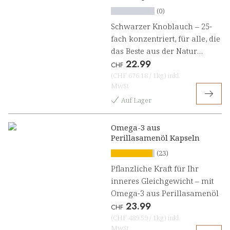
(0)
Schwarzer Knoblauch – 25-
fach konzentriert, für alle, die
das Beste aus der Natur
22.99
wollen
CHF
(
CHF 676.18
/
1kg
)
inkl.
MwSt
Auf Lager
Omega-3 aus
Perillasamenöl Kapseln
(23)
Pflanzliche Kraft für Ihr
inneres Gleichgewicht – mit
Omega-3 aus Perillasamenöl
23.99
CHF
(
CHF 489.59
/
1kg
)
inkl.
MwSt