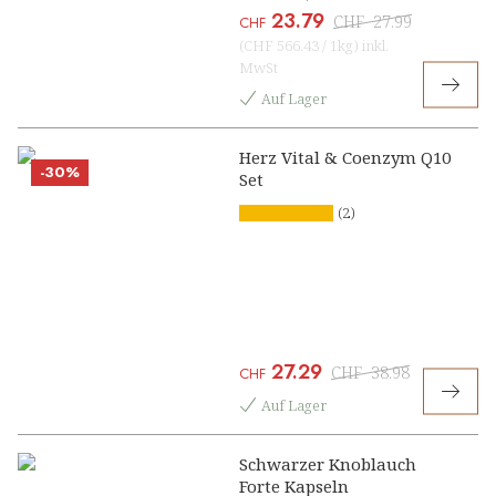
23.79
[1, 2]
CHF
27.99
CHF
(
CHF 566.43
/
1kg
)
inkl.
MwSt
Auf Lager
Herz Vital & Coenzym Q10
-30%
Set
(2)
27.29
CHF
38.98
CHF
Auf Lager
Schwarzer Knoblauch
Forte Kapseln