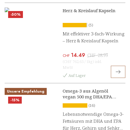
Herz & Kreislauf Kapseln
-50%
(5)
Mit effektiver 3-fach-Wirkung
– Herz & Kreislauf Kapseln
14.49
CHF
28.99
CHF
(
CHF 762.63
/
1kg
)
inkl.
MwSt
Auf Lager
Omega-3 aus Algenöl
Unsere Empfehlung
vegan 500 mg DHA/EPA
-15%
Kapseln
(16)
Lebensnotwendige Omega-3-
Fettsäuren mit DHA und EPA
für Herz, Gehirn und Sehkraft