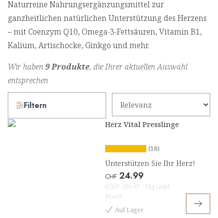
Naturreine Nahrungsergänzungsmittel zur
ganzheitlichen natürlichen Unterstützung des Herzens
– mit Coenzym Q10, Omega-3-Fettsäuren, Vitamin B1,
Kalium, Artischocke, Ginkgo und mehr.
Wir haben
9 Produkte
, die Ihrer aktuellen Auswahl
entsprechen
Filtern
Herz Vital Presslinge
(18)
Unterstützen Sie Ihr Herz!
24.99
CHF
(
CHF 390.47
/
1kg
)
inkl.
MwSt
Auf Lager