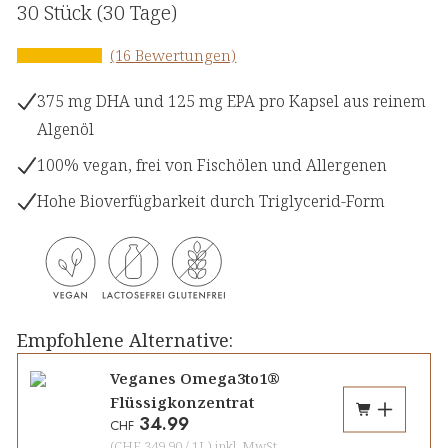
30 Stück
(30 Tage)
(16 Bewertungen)
375 mg DHA und 125 mg EPA pro Kapsel aus reinem
Algenöl
100% vegan, frei von Fischölen und Allergenen
Hohe Bioverfügbarkeit durch Triglycerid-Form
Empfohlene Alternative:
Veganes Omega3to1®
Flüssigkonzentrat
34.99
CHF
(
CHF 349.90
/
1L
)
inkl. MwSt