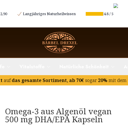
2,90
Langjähriges Naturheilwissen
4.8
/
5
fe
Vitalstoffe
Natürliche Schönheit
A
tt
auf
das gesamte Sortiment, ab 70€
sogar
20%
mit dem 
Omega-3 aus Algenöl vegan
500 mg DHA/EPA Kapseln