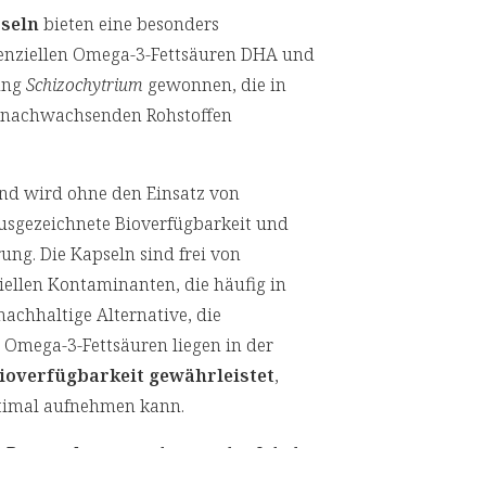
pseln
bieten eine besonders
senziellen Omega-3-Fettsäuren DHA und
ung
Schizochytrium
gewonnen, die in
s nachwachsenden Rohstoffen
und wird ohne den Einsatz von
 ausgezeichnete Bioverfügbarkeit und
ung. Die Kapseln sind frei von
ellen Kontaminanten, die häufig in
achhaltige Alternative, die
 Omega-3-Fettsäuren liegen in der
ioverfügbarkeit gewährleistet
,
optimal aufnehmen kann.
[1] Die positive Wirkung stellt sich b
n
Braunglas
verpackt, was den Inhalt
[2] Die positive Wirkung stellt sich a
tig unsere Verantwortung für die