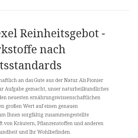
xel Reinheitsgebot -
n
kstoffe nach
tsstandards
t:
aftlich an das Gute aus der Natur. Als Pionier
500 mg
ur Aufgabe gemacht, unser naturheilkundliches
375 mg
den neuesten ernährungswissenschaftlichen
en großen Wert auf einen genauen
125mg
 um Ihnen sorgfältig zusammengestellte
aft von Kräutern, Pflanzenstoffen und anderen
Gesundheit und Ihr Wohlbefinden.