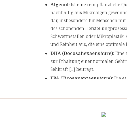
Algenöl:
Ist eine rein pflanzliche 
nachhaltig aus Mikroalgen gewonnen. 
dar, insbesondere für Menschen mit
des schonenden Herstellungprozesses
Schwermetallen oder Mikroplastik. A
und Reinheit aus, die eine optimal
DHA (Docosahexaensäure):
Eine e
zur Erhaltung einer normalen Gehir
Sehkraft [1] beiträgt.
EPA (Eicosapentaensäure):
Die es
vielen Stoffwechselfunktion beteili
Herzfunktion bei [2].
Heilpraktikerin Monika Drexel übe