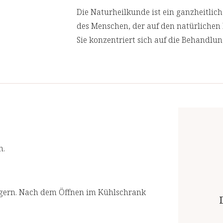
Die Naturheilkunde ist ein ganzheitli
des Menschen, der auf den natürlichen 
Sie konzentriert sich auf die Behandlu
Ursachen von Gesundheitsproblemen an
zu behandeln.
Wir lassen in regelmäßigen Abständen
akkreditierten Laboren prüfen. Für eine
n.
lagern. Nach dem Öffnen im Kühlschrank