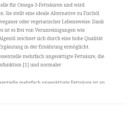
Quelle für Omega-3-Fettsäuren und wird
Sie stellt eine ideale Alternative zu Fischöl
 veganer oder vegetarischer Lebensweise. Dank
 ist es frei von Verunreinigungen wie
lgenöl zeichnet sich durch eine hohe Qualität
e Ergänzung in der Ernährung ermöglicht.
ssentielle mehrfach ungesättigte Fettsäure, die
nfunktion [1] und normaler
sentielle mehrfach ungesättigte Fettsäure ist an
gt. DHA und EPA tragen zu einer normalen
r Omega-3 aus Algenöl Kapseln