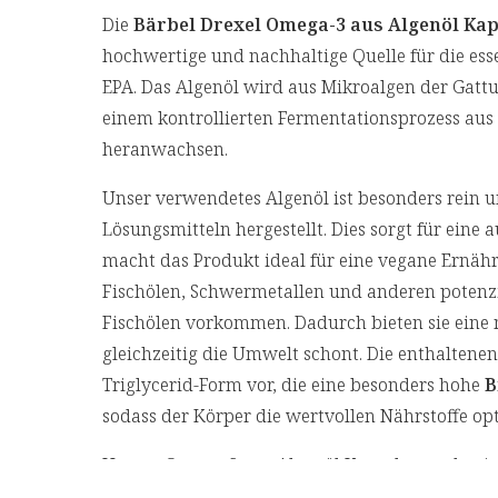
Die
Bärbel Drexel Omega-3 aus Algenöl Ka
hochwertige und nachhaltige Quelle für die es
EPA. Das Algenöl wird aus Mikroalgen der Gatt
einem kontrollierten Fermentationsprozess au
heranwachsen.
Unser verwendetes Algenöl ist besonders rein 
Lösungsmitteln hergestellt. Dies sorgt für eine
macht das Produkt ideal für eine vegane Ernähr
Fischölen, Schwermetallen und anderen potenzi
Fischölen vorkommen. Dadurch bieten sie eine n
gleichzeitig die Umwelt schont.
Die enthaltenen
Triglycerid-Form vor, die eine besonders hohe
B
sodass der Körper die wertvollen Nährstoffe 
Unsere Omega-3 aus Algenöl Kapseln werden i
vor Licht und Oxidation schützen und gleichzei