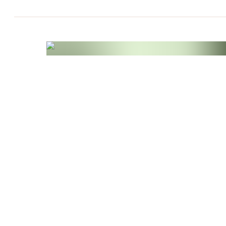
Umwelt betonen.
Zutaten
DHA- und EPA-reiches Öl aus der Mikroalge Sc
sp, vegetarische Kapselhülle (Feuchthaltemittel:
modifizierte Erbsenstärke, Geliermittel: Carrage
Antioxidationsmittel: stark tocopherolhaltige E
Extrakt aus Rosmarin, L-Ascorbylpalmitat
*aus der Rotalge Chondrus crispus
Allergene
Das Produkt enthält keine Allergene.