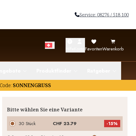
Service: 08276 / 518 100
Hilfe
Konto
Favoriten
Warenkorb
ngebote
Produktfinder
Ratgeber
Code:
SONNENGRUSS
Bitte wählen Sie eine Variante
30 Stück
CHF 23.79
-
15%