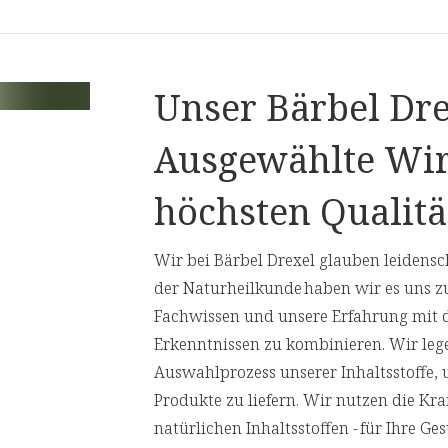
EPA in Summe ein.
Nährwertangaben
Unser Bärbel Dre
hizochytrium
Empfohlene Tagesdosis:
1 x 1 Kapsel
 Glycerin,
Ausgewählte Wir
en*),
Inhalt pro Tagesdosis
xtrakte,
höchsten Qualitä
1 Kapsel enthäl
Wir bei Bärbel Drexel glauben leidensch
Omega-3 Fettsäuren
der Naturheilkunde haben wir es uns z
- davon DHA
Fachwissen und unsere Erfahrung mit 
Erkenntnissen zu kombinieren. Wir leg
EPA
Auswahlprozess unserer Inhaltsstoffe,
Produkte zu liefern. Wir nutzen die Kr
natürlichen Inhaltsstoffen - für Ihre 