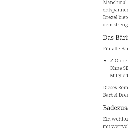
Manchmal b
entspannen
Drexel bie
dem streng
Das Bär
Für alle Bä
✓ Ohne 
Ohne Si
Mitglie
Dieses Rei
Bärbel Drex
Badezusä
Ein wohltu
mit wertvo