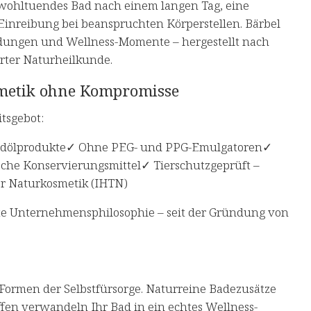
n wohltuendes Bad nach einem langen Tag, eine
inreibung bei beanspruchten Körperstellen. Bärbel
ndungen und Wellness-Momente – hergestellt nach
rter Naturheilkunde.
osmetik ohne Kompromisse
itsgebot:
Erdölprodukte✓ Ohne PEG- und PPG-Emulgatoren✓
che Konservierungsmittel✓ Tierschutzgeprüft –
er Naturkosmetik (IHTN)
bte Unternehmensphilosophie – seit der Gründung von
 Formen der Selbstfürsorge. Naturreine Badezusätze
fen verwandeln Ihr Bad in ein echtes Wellness-