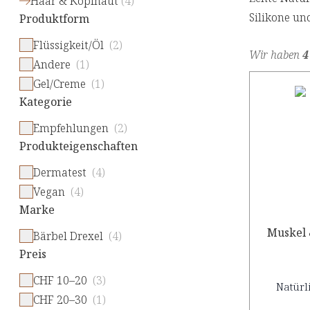
Haar & Kopfhaut
(
4
)
Silikone un
Produktform
Flüssigkeit/Öl
(2)
Wir haben
4
Andere
(1)
Gel/Creme
(1)
Kategorie
Empfehlungen
(2)
Produkteigenschaften
Dermatest
(4)
Vegan
(4)
Marke
Muskel 
Bärbel Drexel
(4)
Preis
CHF 10–20
(3)
Natürl
CHF 20–30
(1)