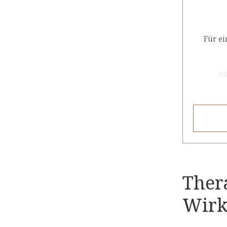
Für ei
(
C
Ther
Wir