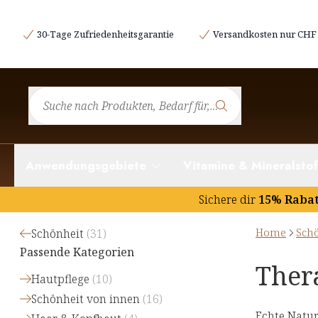
30-Tage Zufriedenheitsgarantie
Versandkosten nur CHF 
Anwendungsgebiete
Vitamine & Mineralstof
Sichere dir
15% Raba
Home
Sch
Schönheit
(
31
)
Passende Kategorien
Ther
Hautpflege
(
10
)
Schönheit von innen
(
16
)
Echte Natur