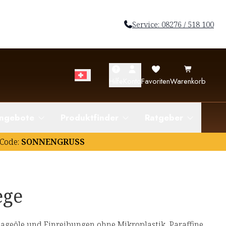
Service: 08276 / 518 100
Hilfe
Konto
Favoriten
Warenkorb
ngebote
Produktfinder
Ratgeber
Code:
SONNENGRUSS
ege
geöle und Einreibungen ohne Mikroplastik, Paraffine,