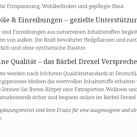
 für Entspannung, Wohlbefinden und gepflegte Haut.
öle & Einreibungen – gezielte Unterstütz
 und Einreibungen aus naturreinen Inhaltsstoffen begle
en von außen. Die Kraft bewährter Heilpflanzen und natür
rlich und ohne synthetische Zusätze.
ne Qualität – das Bärbel Drexel Versprech
kte werden nach höchsten Qualitätsstandards in Deutschl
ngsprozesse bleiben die wertvollen Inhaltsstoffe erhalte
 Gönnen Sie Ihrem Körper eine Extraportion Wellness und 
Naturkosmetik sicher und bequem online im Bärbel Drexel
änzungsmittel sind kein Ersatz für eine ausgewogene und a
.