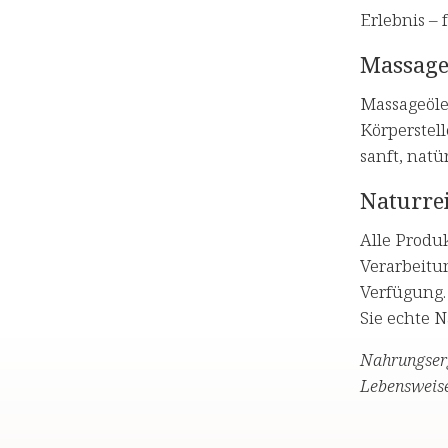
Erlebnis –
Massage
Massageöle
Körperstell
sanft, natü
Naturrei
Alle Produ
Verarbeitu
Verfügung.
Sie echte 
Nahrungserg
Lebensweise