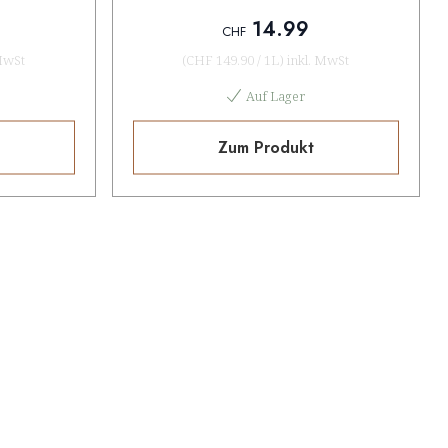
14.99
CHF
MwSt
(
CHF 149.90
/
1L
)
inkl. MwSt
Auf Lager
Zum Produkt