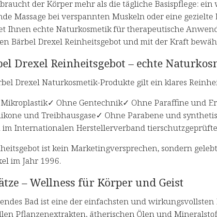
raucht der Körper mehr als die tägliche Basispflege: ei
de Massage bei verspannten Muskeln oder eine gezielte E
tet Ihnen echte Naturkosmetik für therapeutische Anwe
en Bärbel Drexel Reinheitsgebot und mit der Kraft bewäh
bel Drexel Reinheitsgebot – echte Naturk
rbel Drexel Naturkosmetik-Produkte gilt ein klares Reinhe
Mikroplastik✓ Ohne Gentechnik✓ Ohne Paraffine und 
likone und Treibhausgase✓ Ohne Parabene und synthetis
d im Internationalen Herstellerverband tierschutzgeprüft
nheitsgebot ist kein Marketingversprechen, sondern gele
el im Jahr 1996.
tze – Wellness für Körper und Geist
endes Bad ist eine der einfachsten und wirkungsvollsten
llen Pflanzenextrakten, ätherischen Ölen und Mineralstof