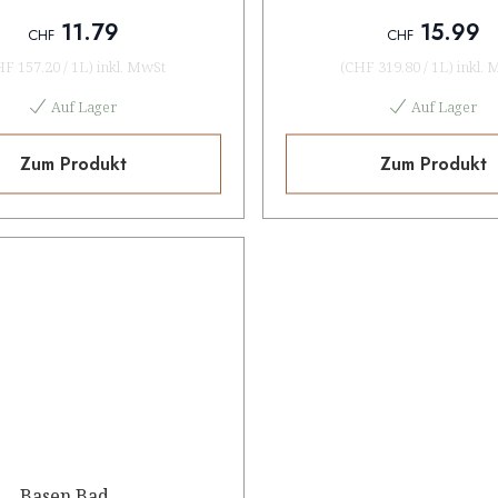
11.79
15.99
CHF
CHF
HF 157.20
/
1L
)
inkl. MwSt
(
CHF 319.80
/
1L
)
inkl. 
Auf Lager
Auf Lager
Zum Produkt
Zum Produkt
Basen Bad