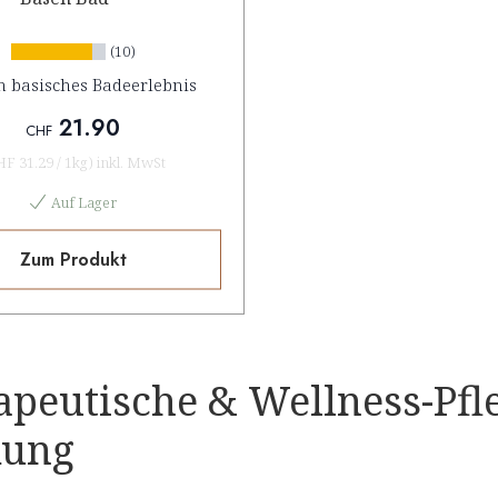
(10)
n basisches Badeerlebnis
21.90
CHF
HF 31.29
/
1kg
)
inkl. MwSt
Auf Lager
Zum Produkt
apeutische & Wellness-Pfl
kung