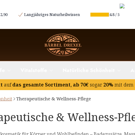
2,90
Langjähriges Naturheilwissen
4.8
/
5
fe
Vitalstoffe
Natürliche Schönheit
A
tt
auf
das gesamte Sortiment, ab 70€
sogar
20%
mit dem 
önheit
Therapeutische & Wellness-Pflege
apeutische & Wellness-Pfl
kosmetik für Körper und Wohlbefinden – Badezusätze, Massa