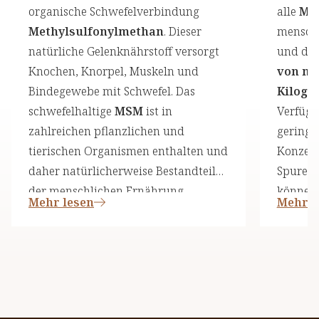
organische Schwefelverbindung
alle
Min
Methylsulfonylmethan
. Dieser
menschl
natürliche Gelenknährstoff versorgt
und die
Knochen, Knorpel, Muskeln und
von me
Bindegewebe mit Schwefel. Das
Kilogr
schwefelhaltige
MSM
ist in
Verfügun
zahlreichen pflanzlichen und
geringe
tierischen Organismen enthalten und
Konzent
daher natürlicherweise Bestandteil
Spuren
der menschlichen Ernährung.
können 
Mehr lesen
Mehr l
werden
durch 
aufge
Normal
Mengen
bezogen