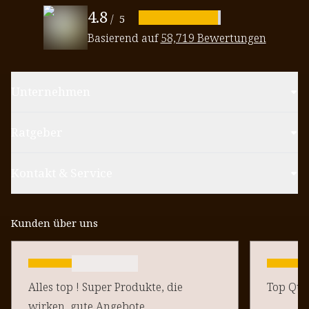
4.8
/
5
Basierend auf
58,719 Bewertungen
Unternehmen
Ratgeber
Kontakt & Service
Kunden über uns
Alles top ! Super Produkte, die
Top Qual
wirken, gute Angebote