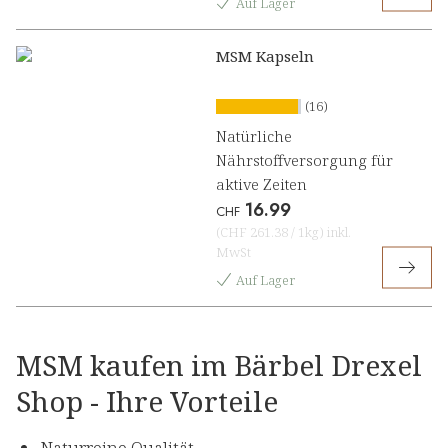
Auf Lager
MSM Kapseln
(16)
Natürliche
Nährstoffversorgung für
aktive Zeiten
16.99
CHF
(
CHF 261.38
/
1kg
)
inkl.
MwSt
Auf Lager
MSM kaufen im Bärbel Drexel
Shop - Ihre Vorteile
Naturreine Qualität