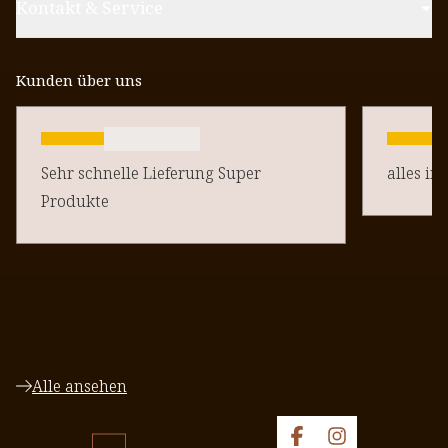
Kontakt & Service
Kunden über uns
Sehr schnelle Lieferung Super
alles in
Produkte
Alle ansehen