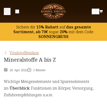
Menü
Sichere dir
15% Rabatt
auf
das gesamte
Sortiment, ab 70€
sogar
20%
mit dem Code:
SONNENGRUSS
Vitalstofflexikon
Mineralstoffe A bis Z
20. Apr. 2022
1 Minute
Wichtige Mengenelemente und Spurenelemente
im
Überblick
: Funktionen im Körper, Versorgung,
Zufuhrempfehlungen u.a.m.