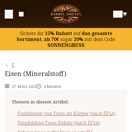
Funktionen von Eisen im Körper (nach EFSA)
Menü
Empfohlene Eisen-Zufuhr (nach EFSA)
Referenzmenge für Eisen (nach EU-Verordnung)
Sichere dir
15% Rabatt
auf
das gesamte
Eisen-Versorgung in Deutschland
Sortiment, ab 70€
sogar
20%
mit dem Code:
SONNENGRUSS
Eisen in Lebensmitteln
Maximaler Eisen-Gehalt in
E
Nahrungsergänzungsmitteln (nach BfR)
Eisen (Mineralstoff)
Wichtige Hinweise
27. März 2023
4 Minuten
Themen in diesem Artikel
:
Funktionen von Eisen im Körper (nach EFSA)
Empfohlene Eisen-Zufuhr (nach EFSA)