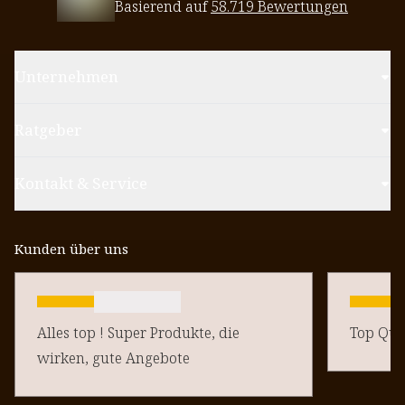
Basierend auf
58.719 Bewertungen
Unternehmen
Ratgeber
Kontakt & Service
Kunden über uns
Alles top ! Super Produkte, die
Top Qual
wirken, gute Angebote