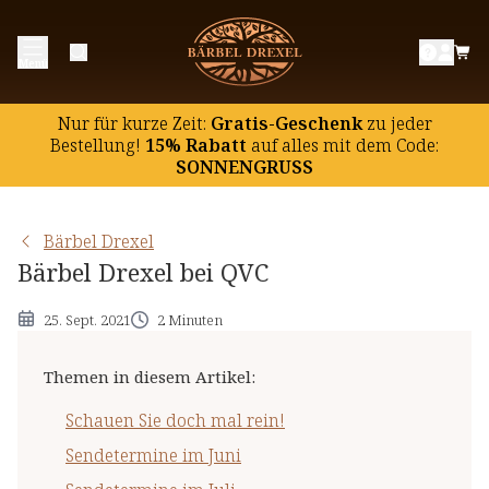
Schauen Sie doch mal rein!
Menü
Sendetermine im Juni
Sendetermine im Juli
Nur für kurze Zeit:
Gratis-Geschenk
zu jeder
Sendetermine im August
Bestellung!
15% Rabatt
auf
alles mit dem Code:
SONNENGRUSS
Bärbel Drexel
Bärbel Drexel bei QVC
25. Sept. 2021
2 Minuten
Themen in diesem Artikel
:
Schauen Sie doch mal rein!
Sendetermine im Juni