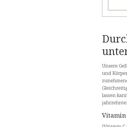
Durc
unte
Unsere Gefä
und Körpert
zunehmende
Gleichzeiti
lassen kann
jahrzehnte
Vitamin 
[Vitamin C