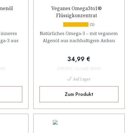
amenöl
Veganes Omega3to1®
Flüssigkonzentrat
(3)
r inneres
Natürliches Omega-3 – mit veganem
ga-3 aus
Algenöl aus nachhaltigem Anbau
34,99 €
wSt
(
349,90 €
/
1L
)
inkl. MwSt
Auf Lager
Zum Produkt