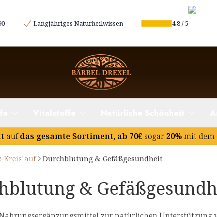
90
Langjähriges Naturheilwissen
4.8
/
5
fe
Vitalstoffe
Natürliche Schönheit
A
tt
auf
das gesamte Sortiment, ab 70€
sogar
20%
mit dem 
-Kreislauf
Durchblutung & Gefäßgesundheit
hblutung & Gefäßgesundh
 Nahrungsergänzungsmittel zur natürlichen Unterstützung 