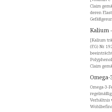
Claim gemä
deren Elast
Gefäßgesun
Kalium 
[Kalium tr
(EG) Nr. 1
beeinträch
Polyphenole
Claim gemä
Omega-3-
Omega-3-Fet
regelmäßig
Verhältnis 
Wohlbefind