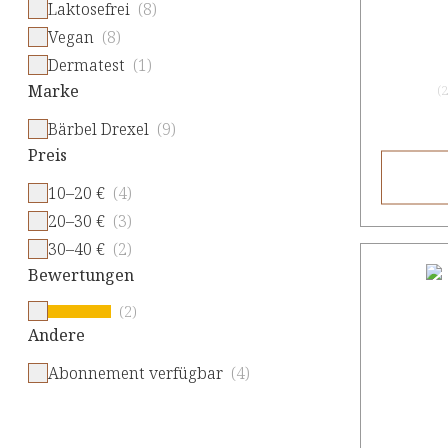
Laktosefrei
(8)
Vegan
(8)
Dermatest
(1)
Marke
(
2
Bärbel Drexel
(9)
Preis
10–20 €
(4)
20–30 €
(3)
30–40 €
(2)
Bewertungen
(2)
Andere
Abonnement verfügbar
(4)