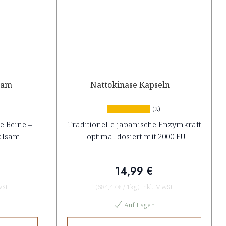
sam
Nattokinase Kapseln
(2)
e Beine –
Traditionelle japanische Enzymkraft
balsam
- optimal dosiert mit 2000 FU
14,99 €
wSt
(
684,47 €
/
1kg
)
inkl. MwSt
Auf Lager