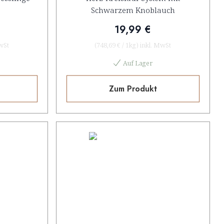
Schwarzem Knoblauch
19,99 €
wSt
(
748,69 €
/
1kg
)
inkl. MwSt
Auf Lager
Zum Produkt