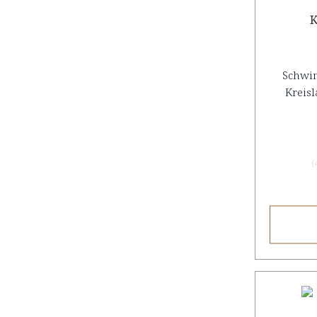
K
Schwin
Kreisl
(