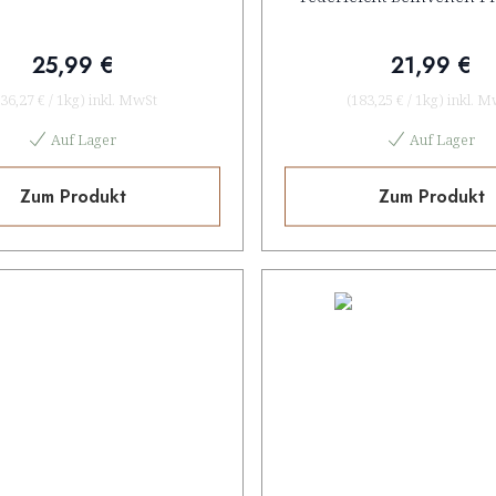
25,99 €
21,99 €
36,27 €
/
1kg
)
inkl. MwSt
(
183,25 €
/
1kg
)
inkl. M
Auf Lager
Auf Lager
Zum Produkt
Zum Produkt