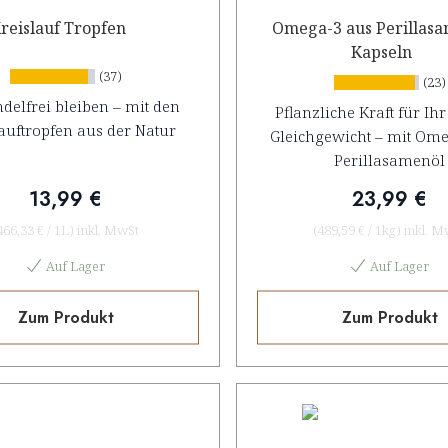
reislauf Tropfen
Omega-3 aus Perillas
Kapseln
(37)
(23)
delfrei bleiben – mit den
Pflanzliche Kraft für Ih
auftropfen aus der Natur
Gleichgewicht – mit Ome
Perillasamenöl
13,99 €
23,99 €
466,33 €
/
1L
)
inkl. MwSt
(
489,59 €
/
1kg
)
inkl. M
Auf Lager
Auf Lager
Zum Produkt
Zum Produkt