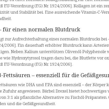
ß EU-Verordnung (EG) Nr. 1924/2006]. Kollagen ist ein ze
izität und Stabilität bei. Eine ausreichende Vitamin-C-Ver
dheit.
– für einen normalen Blutdruck
ägt zur Aufrechterhaltung eines normalen Blutdrucks be
924/2006]. Ein dauerhaft erhöhter Blutdruck kann Arteri
tigen. Neben Kalium unterstützen Olivenöl-Polyphenole wi
 wie Hydroxytyrosol tragen dazu bei, die Blutfette vor o
ß EU-Verordnung (EG) Nr. 1924/2006].
Fettsäuren – essenziell für die Gefäßgesu
tsäuren wie DHA und EPA sind essenziell – der Körper kan
e Zufuhr angewiesen. Bärbel Drexel bietet hochwertiges
von 3:1 als pflanzliche Alternative zu Fischöl-Präparate
en und die Gefäßgesundheit.