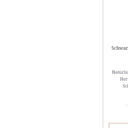
Schwar
Natürli
Her
Sc
(
7