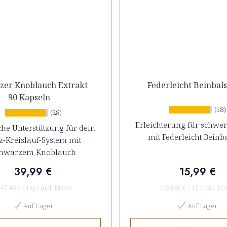
zer Knoblauch Extrakt
Federleicht Beinbal
90 Kapseln
(18)
(28)
Erleichterung für schwer
che Unterstützung für dein
mit Federleicht Bein
z-Kreislauf-System mit
hwarzem Knoblauch
39,99 €
15,99 €
47,48 €
/
1kg
)
inkl. MwSt
(
159,90 €
/
1L
)
inkl. M
Auf Lager
Auf Lager