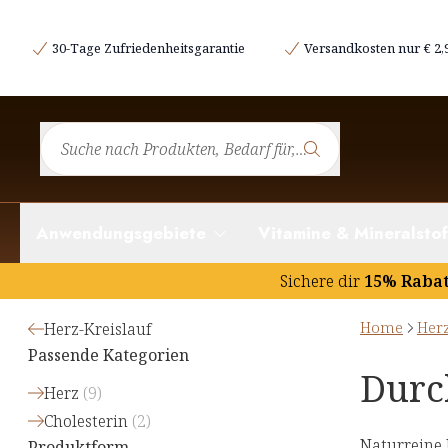
30-Tage Zufriedenheitsgarantie
Versandkosten nur € 2,
Anwendungsgebiete
Vitamine & Mineralstof
Sichere dir
15% Raba
Home
Herz
Herz-Kreislauf
Passende Kategorien
Durc
Herz
(
9
)
Cholesterin
(
2
)
Naturreine
Produktform