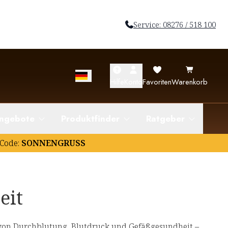
Service: 08276 / 518 100
Hilfe
Konto
Favoriten
Warenkorb
ngebote
Produktfinder
Ratgeber
Code:
SONNENGRUSS
eit
von Durchblutung, Blutdruck und Gefäßgesundheit –