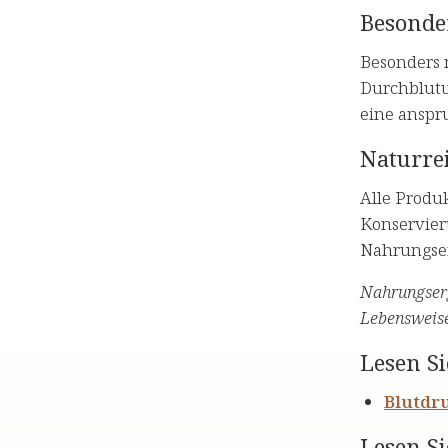
Besonde
Besonders 
Durchblutu
eine anspru
Naturrei
Alle Produ
Konservier
Nahrungser
Nahrungserg
Lebensweise
Lesen Si
Blutdr
Lesen Si