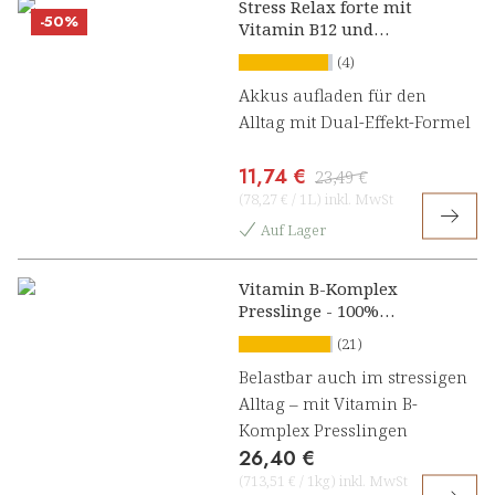
Stress Relax forte mit
-50%
Vitamin B12 und
Ashwagandha Konzentrat
(4)
Akkus aufladen für den
Alltag mit Dual-Effekt-Formel
11,74 €
23,49 €
(
78,27 €
/
1L
)
inkl. MwSt
Auf Lager
Vitamin B-Komplex
Presslinge - 100%
natürlich
(21)
Belastbar auch im stressigen
Alltag – mit Vitamin B-
Komplex Presslingen
26,40 €
(
713,51 €
/
1kg
)
inkl. MwSt