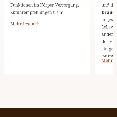
Funktionen im Körper, Versorgung,
und die
Zufuhrempfehlungen u.a.m.
brauch
angeseh
Mehr lesen
Lebewes
andere 
der Men
einige 
beispiel
Mehr l
und ess
dieser D