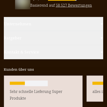
Basierend auf
58.527 Bewertungen
Unternehmen
Ratgeber
Kontakt & Service
Kunden über uns
Sehr schnelle Lieferung Super
alles in
Produkte