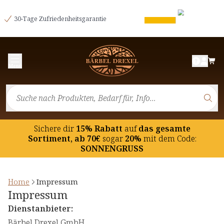
30-Tage Zufriedenheitsgarantie
Menü
Sichere dir
15% Rabatt
auf
das gesamte
Sortiment, ab 70€
sogar
20%
mit dem Code:
SONNENGRUSS
Home
Impressum
Impressum
Dienstanbieter:
Bärbel Drexel GmbH