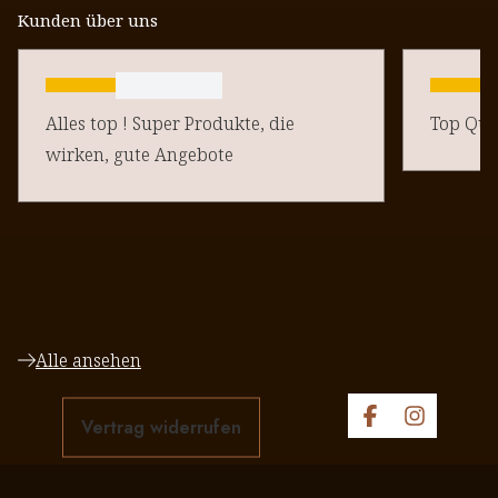
Kunden über uns
Alles top ! Super Produkte, die
Top Qual
wirken, gute Angebote
Alle ansehen
Vertrag widerrufen