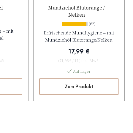
el
Mundziehöl Blutorange /
Nelken
(62)
 – mit
Erfrischende Mundhygiene – mit
el
Mundziehöl Blutorange/Nelken
17,99 €
wSt
(
71,96 €
/
1L
)
inkl. MwSt
Auf Lager
Zum Produkt