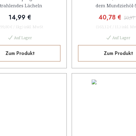
strahlendes Lächeln
dem Mundziehöl-S
14,99 €
40,78 €
50,97
99,80 €
/
1kg
)
inkl. MwSt
(
163,12 €
/
1L
)
inkl. M
Auf Lager
Auf Lager
Zum Produkt
Zum Produkt