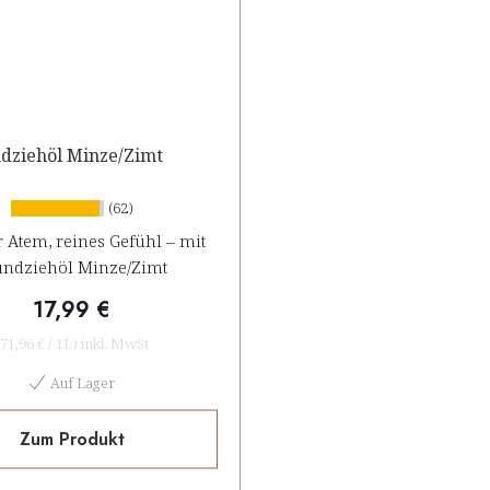
dziehöl Minze/Zimt
(62)
r Atem, reines Gefühl – mit
ndziehöl Minze/Zimt
17,99 €
71,96 €
/
1L
)
inkl. MwSt
Auf Lager
Zum Produkt