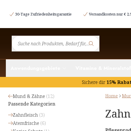
30-Tage Zufriedenheitsgarantie
Versandkosten nur € 2,
Anwendungsgebiete
Vitamine & Mineralstof
Sichere dir
15% Raba
Home
Mun
Mund & Zähne
(
12
)
Passende Kategorien
Zahn
Zahnfleisch
(
3
)
Atemfrische
(
6
)
Pflegepro