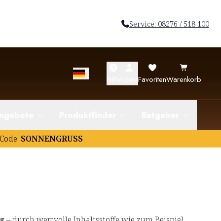
Service: 08276 / 518 100
Hilfe
Konto
Favoriten
Warenkorb
ngebote
Produktfinder
Ratgeber
Code:
SONNENGRUSS
g
– durch wertvolle Inhaltsstoffe wie zum Beispiel