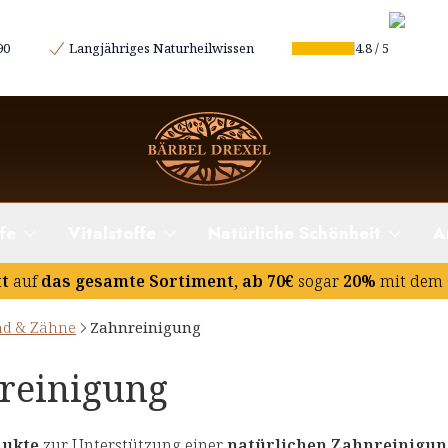
90
Langjähriges Naturheilwissen
4.8
/
5
fe
Vitalstoffe
Natürliche Schönheit
A
tt
auf
das gesamte Sortiment, ab 70€
sogar
20%
mit dem 
d & Zähne
Zahnreinigung
reinigung
dukte
zur Unterstützung einer
natürlichen Zahnreinigun