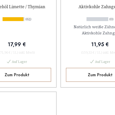
höl Limette / Thymian
Aktivkohle Zahng
(62)
(0)
Natürlich weiße Zähne
Aktivkohle Zahng
17,99 €
11,95 €
71,96 €
/
1L
)
inkl. MwSt
(
159,33 €
/
1L
)
inkl. M
Auf Lager
Auf Lager
Zum Produkt
Zum Produkt