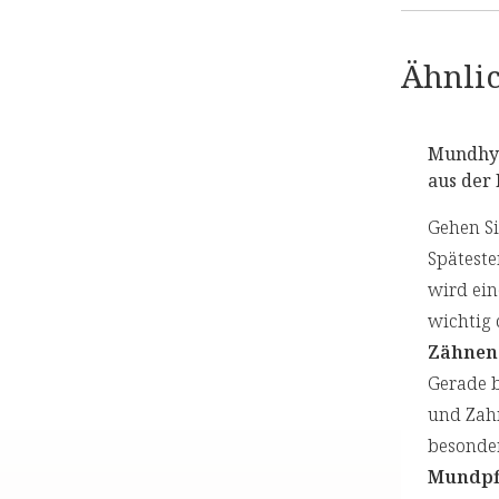
Ähnlic
Mundhyg
aus der
Gehen S
Späteste
wird ei
wichtig 
Zähnen
Gerade 
und Zahn
besonder
Mundpf