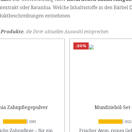
nextrakt oder Ratanhia. Welche Inhaltsstoffe in den Bärbel 
oduktbeschreibungen entnehmen.
 Produkte
, die Ihrer aktuellen Auswahl entsprechen
-20%
hia Zahnpflegepulver
Mundziehöl-Set
(68)
(62)
iche Zahnpflege – für ein
Frischer Atem, reines Gef