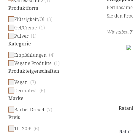
Karies-Schutz
(
1
)
Perillasame
Produktform
Sie den Pr
Flüssigkeit/Öl
(3)
Gel/Creme
(1)
Wir haben
7
Pulver
(1)
Kategorie
Empfehlungen
(4)
Vegane Produkte
(1)
Produkteigenschaften
Vegan
(7)
Dermatest
(6)
Marke
Ratan
Bärbel Drexel
(7)
Preis
10–20 €
(6)
Natürl