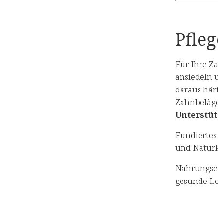
Pfle
Für Ihre Z
ansiedeln u
daraus här
Zahnbeläge
Unterstüt
Fundierte
und Naturk
Nahrungser
gesunde Le