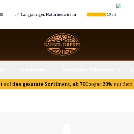
90
Langjähriges Naturheilwissen
4.8
/
5
fe
Vitalstoffe
Natürliche Schönheit
A
tt
auf
das gesamte Sortiment, ab 70€
sogar
20%
mit dem 