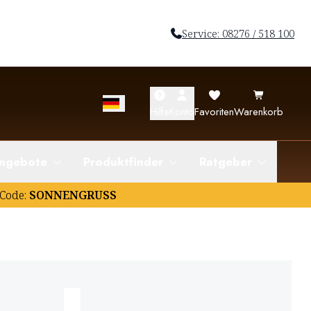
Service: 08276 / 518 100
Hilfe
Konto
Favoriten
Warenkorb
ngebote
Produktfinder
Ratgeber
Code:
SONNENGRUSS