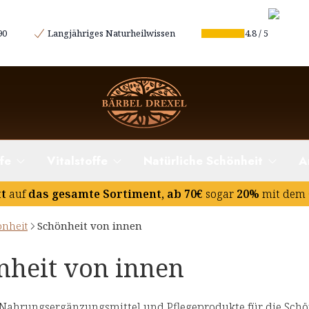
90
Langjähriges Naturheilwissen
4.8
/
5
fe
Vitalstoffe
Natürliche Schönheit
A
tt
auf
das gesamte Sortiment, ab 70€
sogar
20%
mit dem 
önheit
Schönheit von innen
nheit von innen
Nahrungsergänzungsmittel und Pflegeprodukte für die Schönh