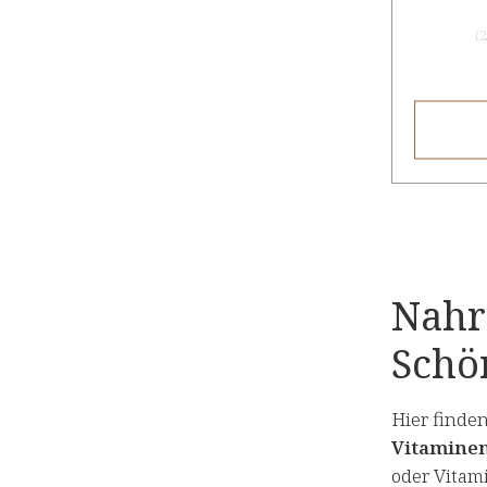
(
2
Nahr
Schö
Hier finde
Vitaminen
oder Vitam