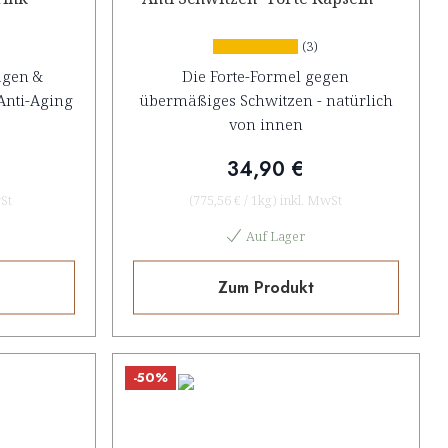
(3)
agen &
Die Forte-Formel gegen
Anti-Aging
übermäßiges Schwitzen - natürlich
von innen
34,90 €
St
(
775,56 €
/
1kg
)
inkl. MwSt
Auf Lager
Zum Produkt
-50%