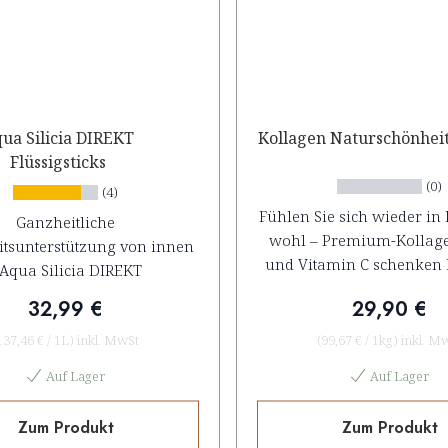
ua Silicia DIREKT
Kollagen Naturschönheit
Flüssigsticks
(0)
(4)
Fühlen Sie sich wieder in 
Ganzheitliche
wohl – Premium-Kollage
tsunterstützung von innen
und Vitamin C schenken 
 Aqua Silicia DIREKT
natürliche Schönheit, die
32,99 €
29,90 €
strahlt
137,46 €
/
1L
)
inkl. MwSt
(
99,67 €
/
1kg
)
inkl. M
Auf Lager
Auf Lager
Zum Produkt
Zum Produkt