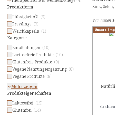
Therapeutische & Wellness-Pflege
(
4
)
Zink, Selen
Produktform
Flüssigkeit/Öl
(3)
Wir haben
1
Presslinge
(3)
Unsere Emp
Weichkapseln
(1)
Kategorie
Empfehlungen
(10)
Lactosefreie Produkte
(10)
Glutenfreie Produkte
(9)
Vegane Nahrungsergänzung
(8)
Vegane Produkte
(8)
Natürl
Mehr zeigen
Produkteigenschaften
Laktosefrei
(15)
Strahlen
Glutenfrei
(14)