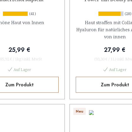
(41)
(28)
höne Haut von Innen
Haut straffen mit Coll
Hyaluron für natürliches 
von innen
25,99 €
27,99 €
85,92 €
/
1kg
)
inkl. MwSt
(
93,30 €
/
1L
)
inkl. Mw
Auf Lager
Auf Lager
Zum Produkt
Zum Produkt
Neu