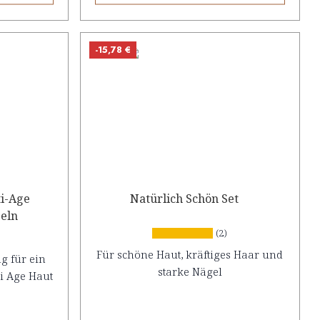
-15,78 €
i-Age
Natürlich Schön Set
seln
(2)
Für schöne Haut, kräftiges Haar und
g für ein
starke Nägel
ti Age Haut