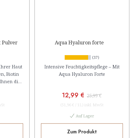
 Pulver
Aqua Hyaluron forte
(37)
Ihrer Haut
Intensive Feuchtigkeitspflege – Mit
n, Biotin
Aqua Hyaluron Forte
Ihnen die
 von innen
12,99 €
25,99 €
wSt
(
51,96 €
/
1L
)
inkl. MwSt
Auf Lager
Zum Produkt