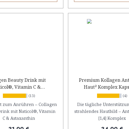
gen Beauty Drink mit
Premium Kollagen Ant
icol®, Vitamin C &
Haut² Komplex​ Kap
Astaxanthin
(13)
(4)
t zum Anrühren – Collagen
Die tägliche Unterstützun
rink mit Naticol®, Vitamin
strahlendes Hautbild – An
C & Astaxanthin
[1,4] Komplex