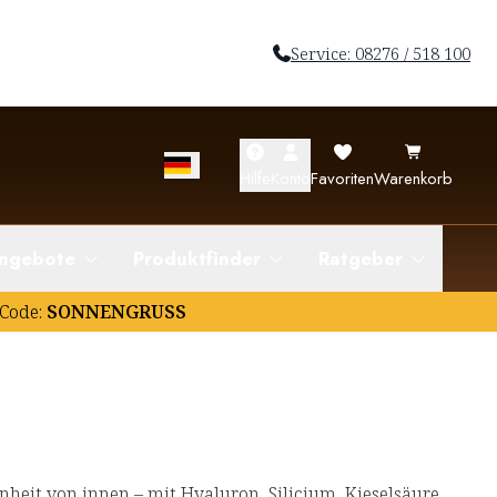
Service: 08276 / 518 100
Hilfe
Konto
Favoriten
Warenkorb
ngebote
Produktfinder
Ratgeber
Code:
SONNENGRUSS
eit von innen – mit Hyaluron, Silicium, Kieselsäure,