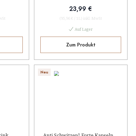
23,99 €
wSt
(
95,96 €
/
1L
)
inkl. MwSt
Auf Lager
Zum Produkt
Neu
rink
Anti Schwitzen¹ Forte Kapseln