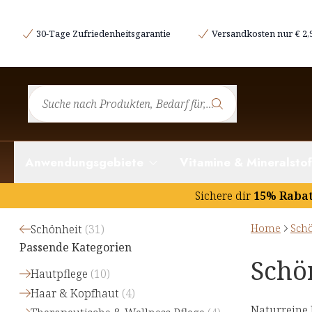
30-Tage Zufriedenheitsgarantie
Versandkosten nur € 2,
Anwendungsgebiete
Vitamine & Mineralstof
Sichere dir
15% Raba
Home
Sch
Schönheit
(
31
)
Passende Kategorien
Schö
Hautpflege
(
10
)
Haar & Kopfhaut
(
4
)
Naturreine 