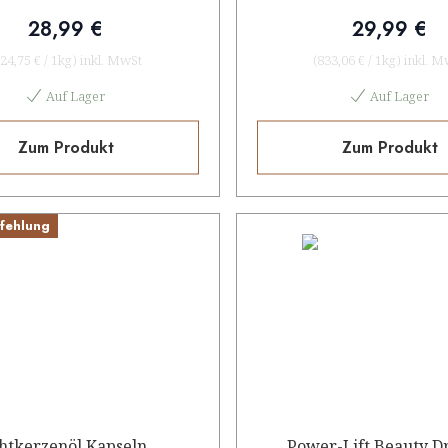
28,99 €
29,99 €
24,75 €
/
1kg
)
inkl. MwSt
(
833,06 €
/
1kg
)
inkl. M
Auf Lager
Auf Lager
Zum Produkt
Zum Produkt
fehlung
htkerzenöl Kapseln
Power-Lift Beauty D