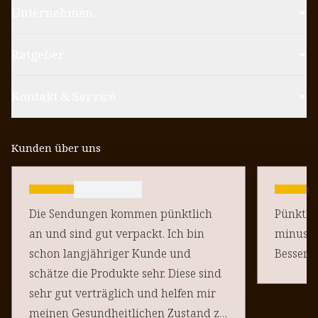
Unternehmen
Ratgeber
Kontakt & Service
Kunden über uns
Die Sendungen kommen pünktlich
Pünktlich un
an und sind gut verpackt. Ich bin
minus Pu
schon langjähriger Kunde und
schätze die Produkte sehr. Diese sind
sehr gut verträglich und helfen mir
meinen Gesundheitlichen Zustand zu