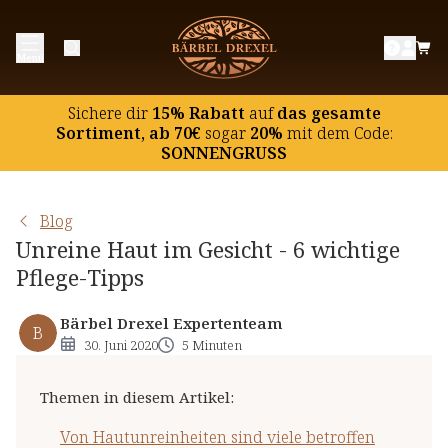
Von Hautunreinheiten sind viele betroffen
Menü
Unreine Haut: 6 Tipps, wie Sie vorbeugen können
Die optimale Pflege für unreine Haut im Gesicht
Sichere dir
15% Rabatt
auf
das gesamte
Sortiment, ab 70€
sogar
20%
mit dem Code:
SONNENGRUSS
Blog
Unreine Haut im Gesicht - 6 wichtige
Pflege-Tipps
Bärbel Drexel Expertenteam
B
30. Juni 2020
5 Minuten
Themen in diesem Artikel
:
Von Hautunreinheiten sind viele betroffen