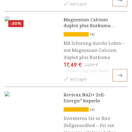
Auf Lager
Magnesium Calcium
-30%
duplex plus Kurkuma
Presslinge
(4)
Mit Schwung durchs Leben –
mit Magnesium-Calcium
duplex plus Kurkuma
17,49 €
24,99 €
(
116,60 €
/
1kg
)
inkl. MwSt
Auf Lager
Revivax NAD+ Zell-
Energie¹ Kapseln
(4)
Investieren Sie in Ihre
Zellgesundheit – für ein