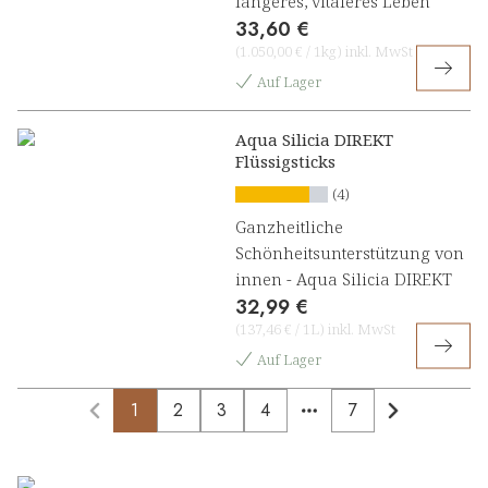
längeres, vitaleres Leben
33,60 €
(
1.050,00 €
/
1kg
)
inkl. MwSt
Auf Lager
Aqua Silicia DIREKT
Flüssigsticks
(4)
Ganzheitliche
Schönheitsunterstützung von
innen - Aqua Silicia DIREKT
32,99 €
(
137,46 €
/
1L
)
inkl. MwSt
Auf Lager
1
2
3
4
7
More pages