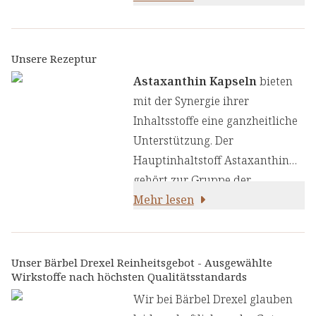
zu Astaxanthin enthalten
unsere Kapseln Vitamin E und
Kupfer, die beide wichtige
Unsere Rezeptur
Funktionen im Körper haben
Astaxanthin Kapseln
bieten
und die Astaxanthin Kapseln zu
mit der Synergie ihrer
einem wahren Antioxidans-
Inhaltsstoffe eine ganzheitliche
Komplex machen:
Unterstützung. Der
Hauptinhaltstoff Astaxanthin
gehört zur Gruppe der
Carotinoide, das in der Natur
Mehr lesen
durch die
Mikroalge
Haematococcus pluvial
is
produziert wird, und der Alge
Unser Bärbel Drexel Reinheitsgebot - Ausgewählte
Wirkstoffe nach höchsten Qualitätsstandards
ihre typische rote Farbe
verleiht.
Wir bei Bärbel Drexel glauben