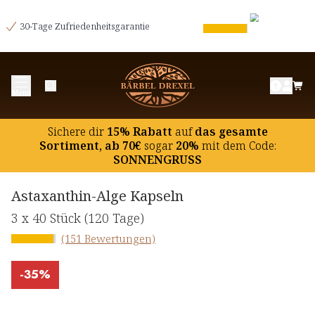
30-Tage Zufriedenheitsgarantie
Menü
Sichere dir
15% Rabatt
auf
das gesamte
Sortiment, ab 70€
sogar
20%
mit dem Code:
SONNENGRUSS
Astaxanthin-Alge Kapseln
3 x
40 Stück
(120 Tage)
(151 Bewertungen)
-
35%