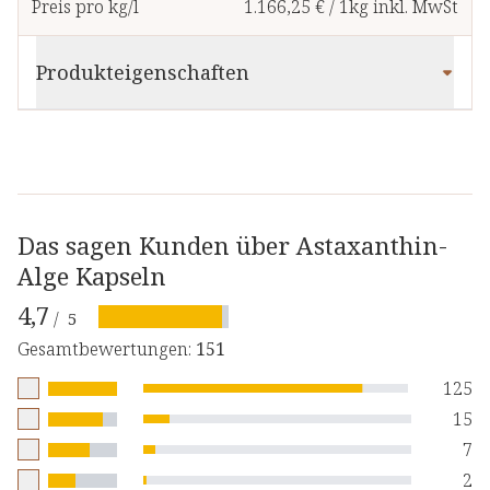
Preis pro kg/l
1.166,25 €
/
1kg
inkl. MwSt
Produkteigenschaften
Das sagen Kunden über Astaxanthin-
Alge Kapseln
4,7
/
5
Gesamtbewertungen
:
151
125
15
7
2