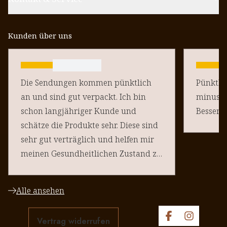
Kunden über uns
Die Sendungen kommen pünktlich
Pünktlich un
an und sind gut verpackt. Ich bin
minus Pu
schon langjähriger Kunde und
schätze die Produkte sehr. Diese sind
sehr gut verträglich und helfen mir
meinen Gesundheitlichen Zustand zu
halten. Danke an euere Team
Alle ansehen
Vertrag widerrufen