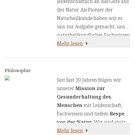
leidenschaftlich an das Gute aus
der Natur. Als Pionier der
Naturheilkunde haben wir es
uns zur Aufgabe gemacht, unser
naturheilkundliches Fachwissen
und unsere Erfahrung mit den
Mehr lesen
neuesten
ernährungswissenschaftlichen
Erkenntnissen zu kombinieren.
Philosophie
Wir legen großen Wert auf
Seit fast 30 Jahren folgen wir
einen genauen Auswahlprozess
unserer
Mission zur
unserer Inhaltsstoffe, um Ihnen
Gesunderhaltung des
sorgfältig zusammengestellte
Menschen
mit Leidenschaft,
Produkte zu liefern. Wir nutzen
Fachwissen und tiefem
Respekt
die Kraft von Kräutern,
vor der Natur
. Wir sind stolz
Pflanzenstoffen und anderen
darauf,
Mehr lesen
naturreine Produkte