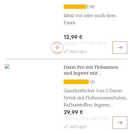
(8)
Ideal vor oder nach dem
Essen
12,99 €
(
259,80 €
/
1L
)
inkl. MwSt
Auf Lager
Darm Pro mit Flohsamen
und Ingwer mit
Zitronengeschmack
(3)
Ganzheitlicher 5-in-1 Darm-
Drink mit Flohsamenschalen,
Ballaststoffen, Ingwer,
29,99 €
Probiotika und Enzymen
(
317,35 €
/
1kg
)
inkl. MwSt
Auf Lager