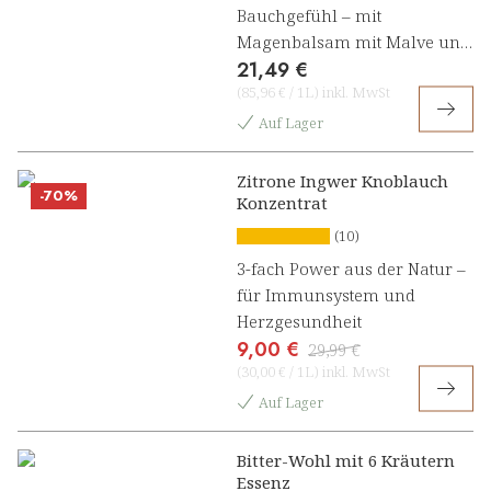
Bauchgefühl – mit
Magenbalsam mit Malve und
21,49 €
Süßholz Kräuterkonzentrat
(
85,96 €
/
1L
)
inkl. MwSt
Auf Lager
Zitrone Ingwer Knoblauch
-70%
Konzentrat
(10)
3-fach Power aus der Natur –
für Immunsystem und
Herzgesundheit
9,00 €
29,99 €
(
30,00 €
/
1L
)
inkl. MwSt
Auf Lager
Bitter-Wohl mit 6 Kräutern
Essenz