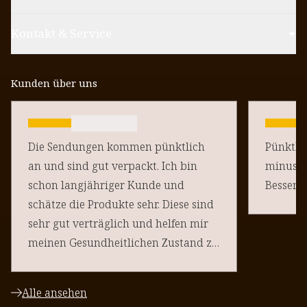
Kontakt & Service
Kunden über uns
Die Sendungen kommen pünktlich
Pünktlich un
an und sind gut verpackt. Ich bin
minus Pu
schon langjähriger Kunde und
schätze die Produkte sehr. Diese sind
sehr gut verträglich und helfen mir
meinen Gesundheitlichen Zustand zu
halten. Danke an euere Team
Alle ansehen