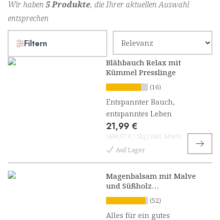
Wir haben
5 Produkte
, die Ihrer aktuellen Auswahl
entsprechen
Filtern
Blähbauch Relax mit
Kümmel Presslinge
(16)
Entspannter Bauch,
entspanntes Leben
21,99 €
(
488,67 €
/
1kg
)
inkl. MwSt
Auf Lager
Magenbalsam mit Malve
und Süßholz
Kräuterkonzentrat
(52)
Alles für ein gutes