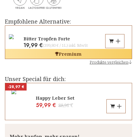
Empfohlene Alternative:
Bitter Tropfen Forte
19,99 €
(
399,80 €
/
1L
)
inkl. MwSt
Premium
Produkte vergleichen
Unser Special für dich:
-28,97 €
Happy Leber Set
59,99 €
88,96 €
Mehr kaufen, mehr sparen!