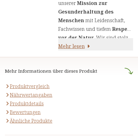
einen genauen Auswahlprozess
unserer
Mission zur
unserer Inhaltsstoffe, um Ihnen
Gesunderhaltung des
sorgfältig zusammengestellte
Menschen
mit Leidenschaft,
Produkte zu liefern. Wir nutzen
Fachwissen und tiefem
Respekt
die Kraft von Kräutern,
vor der Natur
. Wir sind stolz
Pflanzenstoffen und anderen
darauf,
Mehr lesen
naturreine Produkte
natürlichen Inhaltsstoffen - für
anzubieten, die sich auf die
Ihre Gesundheit und Ihr
naturheilkundliche Lehre
Wohlbefinden.
Mehr Informationen über dieses Produkt
stützen.
Produktvergleich
Nährwertangaben
Produktdetails
Bewertungen
Ähnliche Produkte