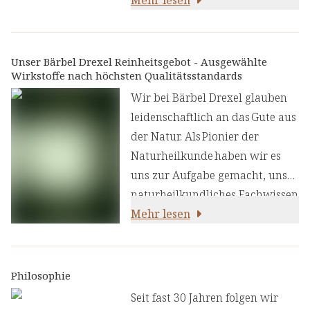
Wirkung auf die Verdauung
bekannt sind. Die Kombination
dieser ausgewählten
Unser Bärbel Drexel Reinheitsgebot - Ausgewählte
Wirkstoffe nach höchsten Qualitätsstandards
Bitterkräuter bildet eine
harmonische Komposition
Wir bei Bärbel Drexel glauben
traditioneller Pflanzen.
leidenschaftlich an das Gute aus
der Natur. Als Pionier der
Naturheilkunde haben wir es
uns zur Aufgabe gemacht, unser
naturheilkundliches Fachwissen
und unsere Erfahrung mit den
Mehr lesen
neuesten
ernährungswissenschaftlichen
Erkenntnissen zu kombinieren.
Philosophie
Wir legen großen Wert auf
Seit fast 30 Jahren folgen wir