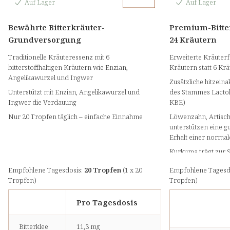
Auf Lager
Auf Lager
Bewährte Bitterkräuter-
Premium-Bitte
Grundversorgung
24 Kräutern
Traditionelle Kräuteressenz mit 6
Erweiterte Kräuterf
bitterstoffhaltigen Kräutern wie Enzian,
Kräutern statt 6 Kr
Angelikawurzel und Ingwer
Zusätzliche hitzeina
Unterstützt mit Enzian, Angelikawurzel und
des Stammes Lactob
Ingwer die Verdauung
KBE)
Nur 20 Tropfen täglich – einfache Einnahme
Löwenzahn, Artisch
unterstützen eine 
Erhalt einer normal
Kurkuma trägt zur S
der verdauungsförd
Empfohlene Tagesdosis:
20 Tropfen
(1 x 20
Empfohlene Tagesd
Tropfen)
Tropfen)
Pro Tagesdosis
Bitterklee
11,3 mg