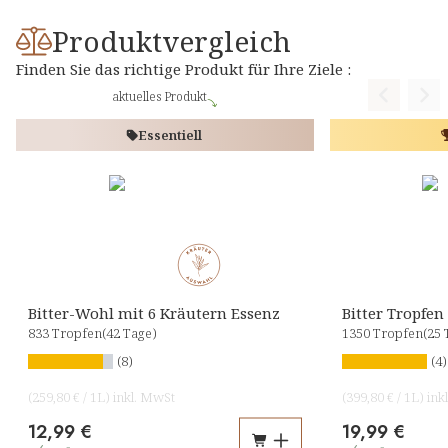
Produktvergleich
Finden Sie das richtige Produkt für Ihre Ziele :
aktuelles Produkt
Previous
Nex
Essentiell
Bitter-Wohl mit 6 Kräutern Essenz
Bitter Tropfen
833 Tropfen
(42 Tage)
1350 Tropfen
(25 
(8)
(4)
(
259,80 €
/
1L
)
inkl. MwSt
(
399,80 €
/
1L
)
ink
12,99 €
19,99 €