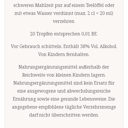
schweren Mahlzeit pur auf einem Teelöffel oder
Löwenzahnwurz
mit etwas Wasser verdünnt (max. 2 cl = 20 ml)
verzehren.
Mariendistelkra
20 Tropfen entsprechen 0,01 BE.
Schafgarbenkrau
Blüten
Vor Gebrauch schütteln. Enthält 38% Vol. Alkohol.
Von Kindern fernhalten.
Angelikawurzel
Nahrungsergänzungsmittel außerhalb der
Zittwerwurzel
Reichweite von kleinen Kindern lagern.
Fenchelsamen
Nahrungsergänzungsmittel sind kein Ersatz für
eine ausgewogene und abwechslungsreiche
Benediktenkrau
Ernährung sowie eine gesunde Lebensweise. Die
angegebene empfohlene tägliche Verzehrsmenge
Bitterkleeblätter
darf nicht überschritten werden.
Schwarzkümme