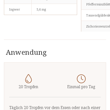
Pfefferminzblät
Ingwer
5,6 mg
Tausendgüldenk
Zichorienwurze
Wermutkraut
Wilde
Anwendung
Artischockenwu
Enzianwurzel
Bitterorangenfr
20 Tropfen
Einmal pro Tag
Ingwerwurzel
Kardamomfruc
Täglich 20 Tropfen vor dem Essen oder nach einer
Kurkumawurzel