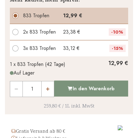
833 Tropfen
12,99 €
2x
833 Tropfen
23,38 €
-
10%
3x
833 Tropfen
33,12 €
-
15%
Ihr persönlicher Rabatt
12,99 €
1 x
833 Tropfen
(
42
Tage
)
Auf Lager
0,00 €
1
x
-
%
In den Warenkorb
259,80 €
/
1L
inkl. MwSt
Gratis Versand ab 80 €