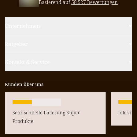
Basierend auf
58.527 Bewertungen
Unternehmen
Ratgeber
Kontakt & Service
Kunden über uns
Sehr schnelle Lieferung Super
alles in
Produkte