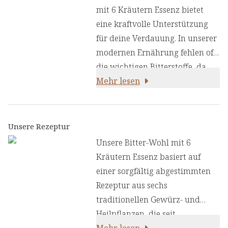
mit 6 Kräutern Essenz bietet
eine kraftvolle Unterstützung
für deine Verdauung. In unserer
modernen Ernährung fehlen oft
die wichtigen Bitterstoffe, da
viele Obst- und Gemüsesorten so
Mehr lesen
gezüchtet wurden, dass sie
kaum noch Bitterstoffe
enthalten. Unsere speziell
Unsere Rezeptur
entwickelte Kräuteressenz
Unsere Bitter-Wohl mit 6
schließt diese Lücke und bietet
Kräutern Essenz basiert auf
eine Vielzahl von Vorteilen:
einer sorgfältig abgestimmten
Rezeptur aus sechs
traditionellen Gewürz- und
Heilpflanzen, die seit
Jahrhunderten für ihre positive
Mehr lesen