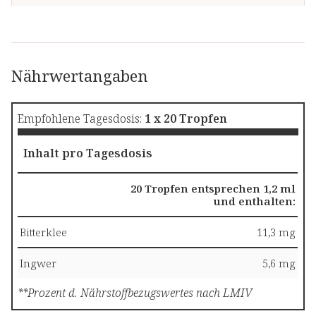
Lavandinblüten
Olivenblätter
Nährwertangaben
Hopfenblüten
Andornkraut
Empfohlene Tagesdosis:
1 x 20 Tropfen
Birkenblätter
Inhalt pro Tagesdosis
Lactobacillus
fermentum UC
20 Tropfen entsprechen 1,2 ml
und enthalten:
- davon
koloniebildende
Bitterklee
11,3 mg
Einheiten (KBE)
Ingwer
5,6 mg
**Prozent d. Nährstoffbezugswertes nach LMIV