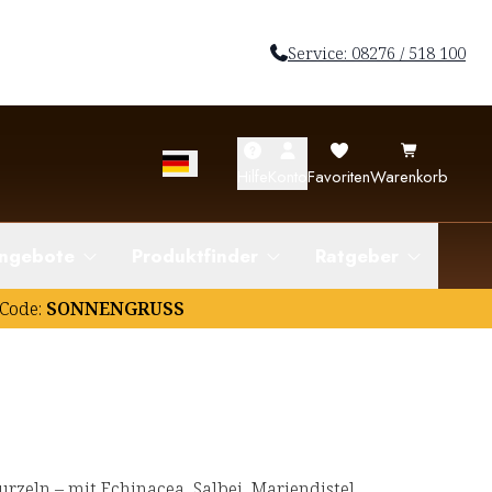
Service: 08276 / 518 100
Hilfe
Konto
Favoriten
Warenkorb
ngebote
Produktfinder
Ratgeber
Code:
SONNENGRUSS
zeln – mit Echinacea, Salbei, Mariendistel,