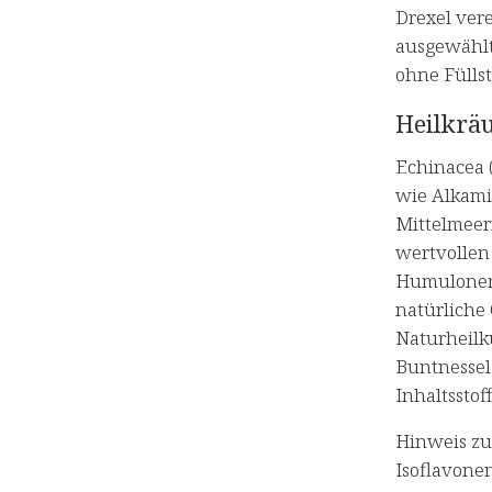
Drexel vere
ausgewählt
ohne Füllst
Heilkräu
Echinacea (
wie Alkamid
Mittelmeerr
wertvollen
Humulonen 
natürliche 
Naturheilku
Buntnessel 
Inhaltsstof
Hinweis zu
Isoflavone