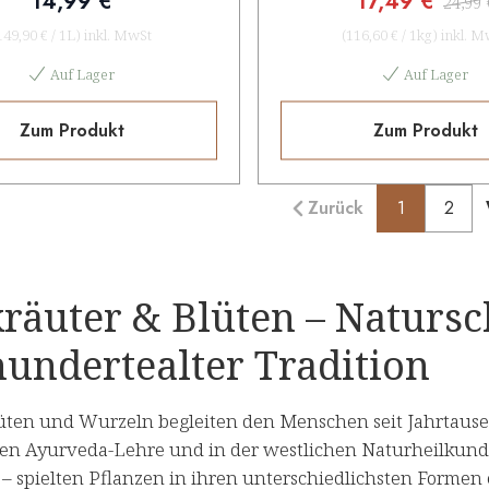
14,99 €
17,49 €
24,99 
149,90 €
/
1L
)
inkl. MwSt
(
116,60 €
/
1kg
)
inkl. M
Auf Lager
Auf Lager
Zum Produkt
Zum Produkt
Zurück
1
2
kräuter & Blüten – Natursc
hundertealter Tradition
lüten und Wurzeln begleiten den Menschen seit Jahrtausen
en Ayurveda-Lehre und in der westlichen Naturheilkunde –
 spielten Pflanzen in ihren unterschiedlichsten Formen e