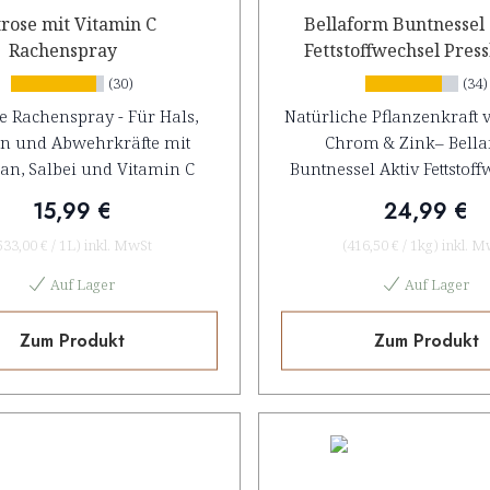
trose mit Vitamin C
Bellaform Buntnessel 
Rachenspray
Fettstoffwechsel Press
(30)
(34)
se Rachenspray - Für Hals,
Natürliche Pflanzenkraft v
n und Abwehrkräfte mit
Chrom & Zink– Bell
an, Salbei und Vitamin C
Buntnessel Aktiv Fettstoff
15,99 €
24,99 €
533,00 €
/
1L
)
inkl. MwSt
(
416,50 €
/
1kg
)
inkl. M
Auf Lager
Auf Lager
Zum Produkt
Zum Produkt