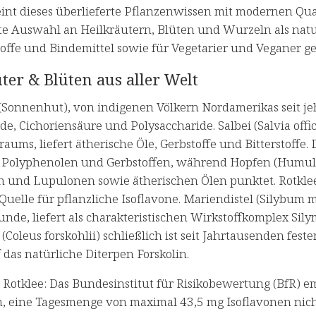
int dieses überlieferte Pflanzenwissen mit modernen Qual
e Auswahl an Heilkräutern, Blüten und Wurzeln als natu
offe und Bindemittel sowie für Vegetarier und Veganer ge
ter & Blüten aus aller Welt
Sonnenhut), von indigenen Völkern Nordamerikas seit jehe
e, Cichoriensäure und Polysaccharide. Salbei (Salvia offic
aums, liefert ätherische Öle, Gerbstoffe und Bitterstoffe. 
 Polyphenolen und Gerbstoffen, während Hopfen (Humulus 
und Lupulonen sowie ätherischen Ölen punktet. Rotklee (
Quelle für pflanzliche Isoflavone. Mariendistel (Silybum 
nde, liefert als charakteristischen Wirkstoffkomplex Sil
(Coleus forskohlii) schließlich ist seit Jahrtausenden fes
f das natürliche Diterpen Forskolin.
 Rotklee: Das Bundesinstitut für Risikobewertung (BfR) e
n, eine Tagesmenge von maximal 43,5 mg Isoflavonen ni