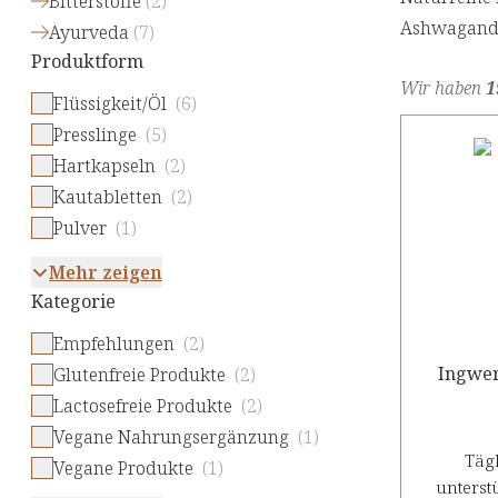
Bitterstoffe
(
2
)
Ashwagandha
Ayurveda
(
7
)
Produktform
Wir haben
1
Flüssigkeit/Öl
(6)
Presslinge
(5)
Hartkapseln
(2)
Kautabletten
(2)
Pulver
(1)
Mehr zeigen
Kategorie
Empfehlungen
(2)
Ingwer
Glutenfreie Produkte
(2)
Lactosefreie Produkte
(2)
Vegane Nahrungsergänzung
(1)
Täg
Vegane Produkte
(1)
unterstü