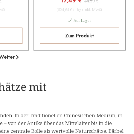
17,49 €
€
34,99 €
wSt
(
624,64 €
/
1kg
)
inkl. MwSt
Auf Lager
Zum Produkt
Weiter
hätze mit
den. In der Traditionellen Chinesischen Medizin, in
 von der Antike über das Mittelalter bis in die
ine zentrale Rolle als wertvolle Naturschätze. Bärbel