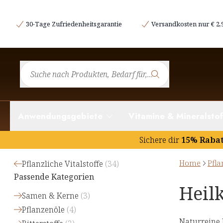
30-Tage Zufriedenheitsgarantie
Versandkosten nur € 2,
Anwendungsgebiete
Vitamine & Mineralstof
Sichere dir
15% Raba
Home
Pfla
Pflanzliche Vitalstoffe
(
34
)
Passende Kategorien
Heil
Samen & Kerne
(
3
)
Pflanzenöle
(
4
)
Naturreine 