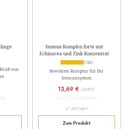
slinge
Immun Komplex forte mit
Echinacea und Zink Konzentrat
(25)
Kraft von
Bewährte Rezeptur für Ihr
an
Immunsystem
13,69 €
24,90 €
wSt
(
91,27 €
/
1L
)
inkl. MwSt
Auf Lager
Zum Produkt