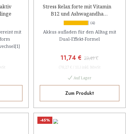
aktiv
Stress Relax forte mit Vitamin
linge
B12 und Ashwagandha
Konzentrat
(4)
ereint mit
Akkus aufladen für den Alltag mit
aform
Dual-Effekt-Formel
wechsel[1]
11,74 €
23,49 €
wSt
(
78,27 €
/
1L
)
inkl. MwSt
Auf Lager
Zum Produkt
-45%