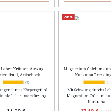
-30%
 Leber Kräuter-Auszug
Magnesium Calcium dupl
iendistel, Artischocke
Kurkuma Presslin
und Löwenzahn
(9)
(4)
 angenehmes Körpergefühl
Mit Schwung durchs Leb
imale Leberunterstützung
Magnesium-Calcium dup
Kurkuma