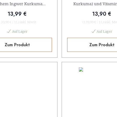
schem Ingwer Kurkuma
Kurkuma) und Vitamin C
Konzentrat
13,99 €
13,90 €
139,90 €
/
1L
)
inkl. MwSt
(
139,00 €
/
1L
)
inkl. M
Auf Lager
Auf Lager
Zum Produkt
Zum Produkt