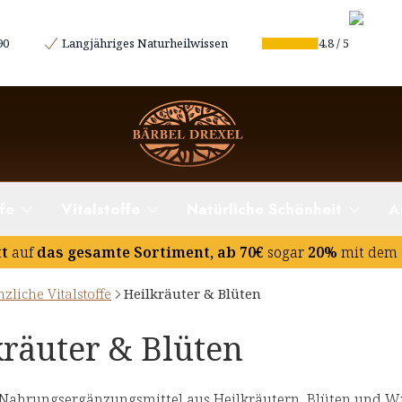
90
Langjähriges Naturheilwissen
4.8
/
5
fe
Vitalstoffe
Natürliche Schönheit
A
tt
auf
das gesamte Sortiment, ab 70€
sogar
20%
mit dem 
nzliche Vitalstoffe
Heilkräuter & Blüten
kräuter & Blüten
Nahrungsergänzungsmittel aus Heilkräutern, Blüten und Wur