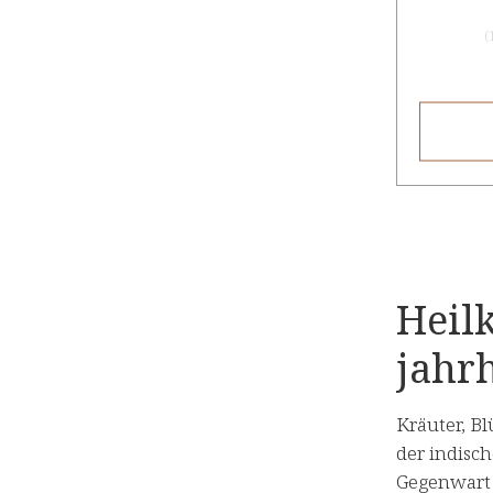
(
Heil
jahr
Kräuter, B
der indisch
Gegenwart –