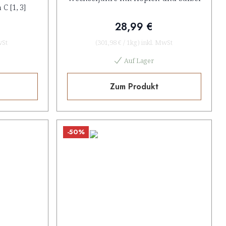
 [1, 3]
28,99 €
wSt
(
301,98 €
/
1kg
)
inkl. MwSt
Auf Lager
Zum Produkt
-50%