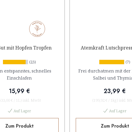
Gut mit Hopfen Tropfen
Atemkraft Lutschpres
(23)
(7)
in entspanntes, schnelles
Frei durchatmen mit der 
Einschlafen
Salbei und Thymi
15,99 €
23,99 €
533,00 €
/
1L
)
inkl. MwSt
(
199,92 €
/
1kg
)
inkl. M
Auf Lager
Auf Lager
Zum Produkt
Zum Produkt