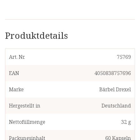
Produktdetails
Art. Nr.
75769
EAN
4050838757696
Marke
Bärbel Drexel
Hergestellt in
Deutschland
Nettofüllmenge
32 g
Packungsinhalt
60
Kapseln