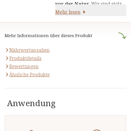
die Kraft von Kräutern,
vor der Natur
. Wir sind stolz
Pflanzenstoffen und anderen
darauf,
Mehr lesen
naturreine Produkte
natürlichen Inhaltsstoffen - für
anzubieten, die sich auf die
Ihre Gesundheit und Ihr
naturheilkundliche Lehre
Wohlbefinden.
Mehr Informationen über dieses Produkt
stützen.
Nährwertangaben
Produktdetails
Bewertungen
Ähnliche Produkte
Anwendung