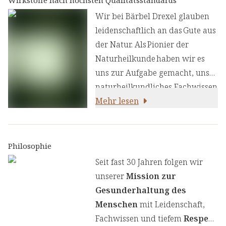
ayurvedischen Lehre.
Wir bei Bärbel Drexel glauben
leidenschaftlich an das Gute aus
der Natur. Als Pionier der
Naturheilkunde haben wir es
uns zur Aufgabe gemacht, unser
naturheilkundliches Fachwissen
und unsere Erfahrung mit den
Mehr lesen
neuesten
ernährungswissenschaftlichen
Erkenntnissen zu kombinieren.
Philosophie
Wir legen großen Wert auf
Seit fast 30 Jahren folgen wir
einen genauen Auswahlprozess
unserer
Mission zur
unserer Inhaltsstoffe, um Ihnen
Gesunderhaltung des
sorgfältig zusammengestellte
Menschen
mit Leidenschaft,
Produkte zu liefern. Wir nutzen
Fachwissen und tiefem
Respekt