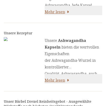
Ashwagandha. Jede Kapsel
enthält 300 mg
Mehr lesen
hochkonzentrierten Ashwagand
ha-Wurzelextrakt:
Unsere Rezeptur
Unsere
Ashwagandha
Kapseln
bieten die wertvollen
Eigenschaften
der Ashwagandha-Wurzel in
kontrollierter
Qualität. Ashwagandha, auch
als Winterkirsche
Mehr lesen
oder Indischer Ginseng bekannt,
ist seit über 3000 Jahren ein
wichtiger Bestandteil der
Unser Bärbel Drexel Reinheitsgebot - Ausgewählte
Wirkstoffe nach höchsten Qualitätsstandards