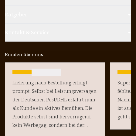
Ratgeber
Kontakt & Service
Kunden über uns
Lieferung nach Bestellung erfolgt
Super sc
prompt. Selbst bei Leistungsversagen
fehlte. 
der Deutschen Post/DHL erfährt man
Nachlie
als Kunde ein aktives Bemühen. Die
ist auch
Produkte selbst sind hervorragend -
geht's d
kein Werbegag, sondern bei der
"Natürlichen Bräune" stellt auch die