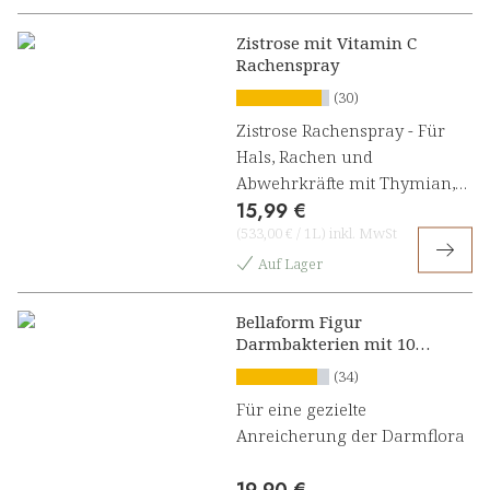
Zistrose mit Vitamin C
Rachenspray
(30)
Zistrose Rachenspray - Für
Hals, Rachen und
Abwehrkräfte mit Thymian,
15,99 €
Salbei und Vitamin C
(
533,00 €
/
1L
)
inkl. MwSt
Auf Lager
Bellaform Figur
Darmbakterien mit 10
Kulturen Kapseln
(34)
Für eine gezielte
Anreicherung der Darmflora