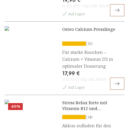
19,90 €
(
1.421,43 €
/
1kg
)
inkl. MwSt
Auf Lager
Osteo Calcium Presslinge
(5)
Für starke Knochen –
Calcium + Vitamin D3 in
optimaler Dosierung
17,99 €
(
143,92 €
/
1kg
)
inkl. MwSt
Auf Lager
Stress Relax forte mit
-50%
Vitamin B12 und
Ashwagandha Konzentrat
(4)
Akkus aufladen für den