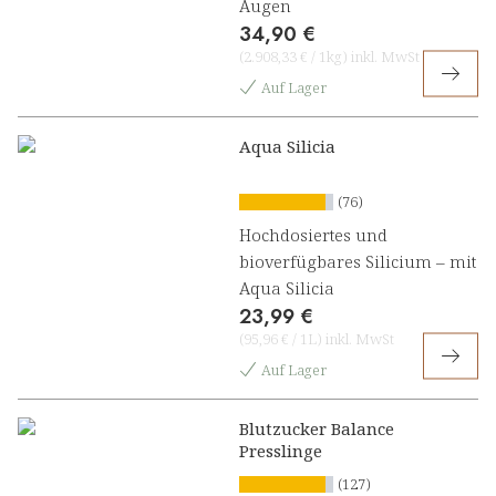
Augen
34,90 €
(
2.908,33 €
/
1kg
)
inkl. MwSt
Auf Lager
Aqua Silicia
(76)
Hochdosiertes und
bioverfügbares Silicium – mit
Aqua Silicia
23,99 €
(
95,96 €
/
1L
)
inkl. MwSt
Auf Lager
Blutzucker Balance
Presslinge
(127)