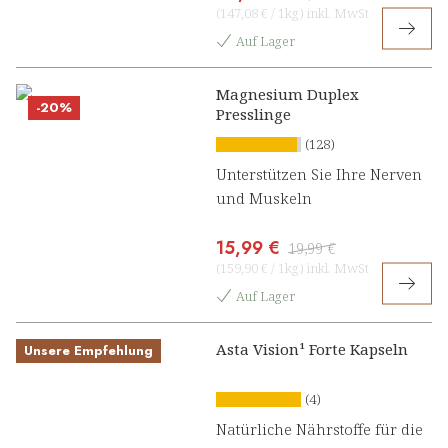
(
147,08 €
/
1kg
)
inkl. MwSt
Auf Lager
Magnesium Duplex
-20%
Presslinge
(128)
Unterstützen Sie Ihre Nerven
und Muskeln
15,99 €
19,99 €
(
159,90 €
/
1kg
)
inkl. MwSt
Auf Lager
Asta Vision¹ Forte Kapseln
Unsere Empfehlung
(4)
Natürliche Nährstoffe für die