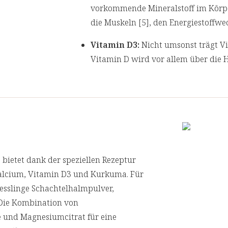
vorkommende Mineralstoff im Körper.
die Muskeln [5], den Energiestoffwe
Vitamin D3:
Nicht umsonst trägt V
Vitamin D wird vor allem über die
aufgenommen. Das wichtige Vitamin
[9] und Muskelfunktionen [10] bei 
Kurkuma:
Die Kurkumawurzel nicht
seinen Gehalt an Curcuminoiden. Di
verschiedene Eigenschaften nachges
a
bietet dank der speziellen Rezeptur
Schachtelhalmpulver und Brenn
alcium, Vitamin D3 und Kurkuma. Für
Bioverfügbarkeits-Helfer runden Sc
resslinge Schachtelhalmpulver,
die Presslinge ab.
 Die Kombination von
[1] Magnesium trägt zu einer normalen
 und Magnesiumcitrat für eine