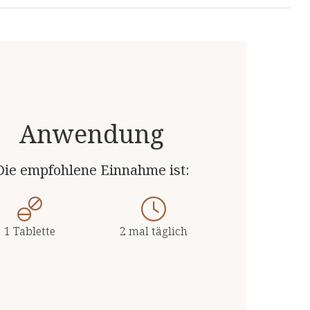
 Produkte von unabhängigen, deutschen und
3,75 µg (75%**)
7,5 µg (150%**)
 Top-Qualität.
30 mg
60 mg
7,5 mg
15 mg
 nach LMIV
Anwendung
Die empfohlene Einnahme ist:
1 Tablette
2 mal täglich