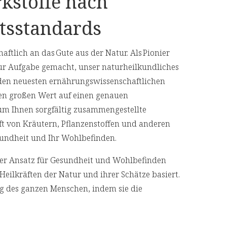
kstoffe nach
tsstandards
 Funktion des
aftlich an das Gute aus der Natur. Als Pionier
ur Aufgabe gemacht, unser naturheilkundliches
den neuesten ernährungswissenschaftlichen
en großen Wert auf einen genauen
nge
 um Ihnen sorgfältig zusammengestellte
aft von Kräutern, Pflanzenstoffen und anderen
Gesundheit und Ihr Wohlbefinden.
Presslinge (1,5 g)
4 Presslinge (3 g )
cher Ansatz für Gesundheit und Wohlbefinden
enthalten:
enthalten:
Heilkräften der Natur und ihrer Schätze basiert.
ng des ganzen Menschen, indem sie die
150 mg (40%**)
300 mg (80%**)
geht, anstatt nur ihre Symptome zu
300 mg (37,5%**)
600 mg (75%**)