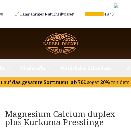
90
Langjähriges Naturheilwissen
4.8
/
5
fe
Vitalstoffe
Natürliche Schönheit
A
tt
auf
das gesamte Sortiment, ab 70€
sogar
20%
mit dem 
Magnesium Calcium duplex
plus Kurkuma Presslinge