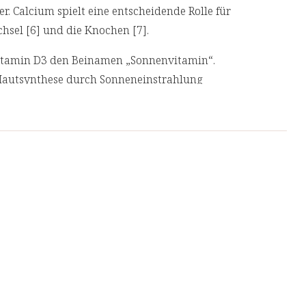
 Calcium spielt eine entscheidende Rolle für
chsel [6] und die Knochen [7].
itamin D3 den Beinamen „Sonnenvitamin“.
 Hautsynthese durch Sonneneinstrahlung
 trägt zur Erhaltung von Knochen [8], Zähnen
und unterstützt das Immunsystem [11].
 nur als Gewürz bekannt ist, sondern auch für
esen werden schon seit Jahrtausenden
agt.
nesselblattpulver:
Als natürliche
hachtelhalmextrakt und Brennnesselblattpulver
 Muskelfunktion bei.