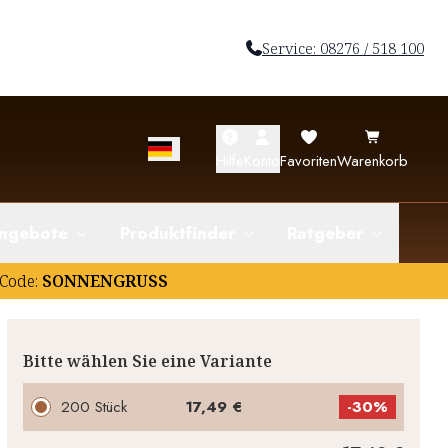
Service: 08276 / 518 100
Hilfe
Konto
Favoriten
Warenkorb
ngebote
Produktfinder
Ratgeber
Code:
SONNENGRUSS
Bitte wählen Sie eine Variante
200 Stück
17,49 €
-
30%