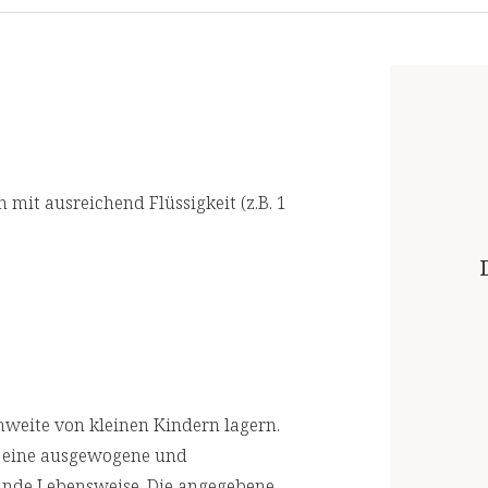
Wir lassen in regelmäßigen Abständen
Vitamin D3
akkreditierten Laboren prüfen. Für eine
Kurkumapulver
Kieselerde
**Prozent des Nährstoffbezugswertes
 mit ausreichend Flüssigkeit (z.B. 1
weite von kleinen Kindern lagern.
r eine ausgewogene und
unde Lebensweise. Die angegebene