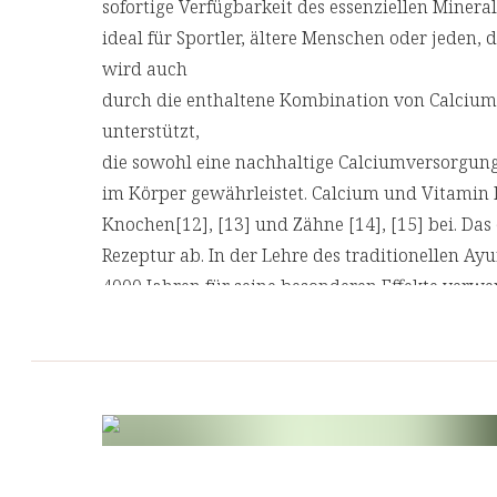
sofortige Verfügbarkeit des essenziellen Minera
ideal für Sportler, ältere Menschen oder jeden, d
wird auch
durch die enthaltene Kombination von Calcium
unterstützt,
die sowohl eine nachhaltige Calciumversorgung
im Körper gewährleistet. Calcium und Vitamin 
Knochen[12], [13] und Zähne [14], [15] bei. Da
Rezeptur ab. In der Lehre des traditionellen A
4000 Jahren für seine besonderen Effekte ver
duplex Plus Kurkuma Presslinge verpacken wir 
Inhaltsstoffe vor Licht und Oxidation und beto
die Umwelt.
[12] Calcium wird für die Erhaltung normaler 