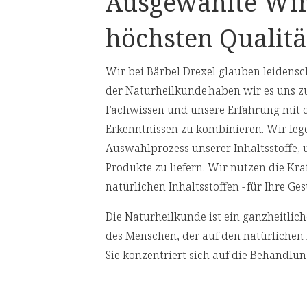
Ausgewählte Wir
ochen bei.
Muskelfunktion bei.
höchsten Qualitä
ähne benötigt.
[11] Vitamin D trägt zu einer normalen
Immunsystems bei.
Wir bei Bärbel Drexel glauben leidensch
hne bei.
der Naturheilkunde haben wir es uns z
Nährwertangaben
Fachwissen und unsere Erfahrung mit 
Erkenntnissen zu kombinieren. Wir leg
iumcitrat,
Empfohlene Tagesdosis:
2 x 2 Pressli
Auswahlprozess unserer Inhaltsstoffe,
el
Produkte zu liefern. Wir nutzen die Kr
Inhalt pro Tagesdosis
natürlichen Inhaltsstoffen - für Ihre 
atürliches
mdioxid,
2 
Die Naturheilkunde ist ein ganzheitli
des Menschen, der auf den natürlichen 
Sie konzentriert sich auf die Behandlu
Magnesium
Ursachen von Gesundheitsproblemen an
behandeln.
Calcium