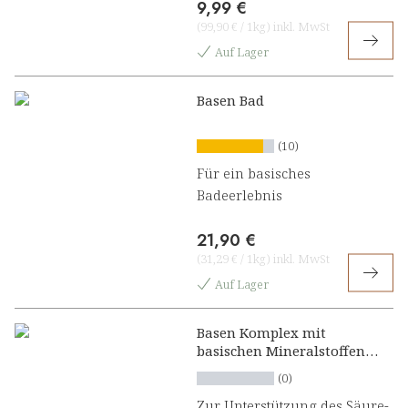
9,99 €
(
99,90 €
/
1kg
)
inkl. MwSt
Auf Lager
Basen Bad
(10)
Für ein basisches
Badeerlebnis
21,90 €
(
31,29 €
/
1kg
)
inkl. MwSt
Auf Lager
Basen Komplex mit
basischen Mineralstoffen
plus Angelikawurzel und
(0)
Biotin Presslinge
Zur Unterstützung des Säure-