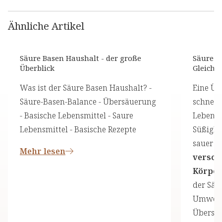
Ähnliche Artikel
Säure Basen Haushalt - der große
Säure-B
Überblick
Gleichg
Was ist der Säure Basen Haushalt? -
Eine Üb
Säure-Basen-Balance - Übersäuerung
schnelle
- Basische Lebensmittel - Saure
Lebensmi
Lebensmittel - Basische Rezepte
Süßigke
sauer v
Mehr lesen
versch
Körper
der Säu
Umweltf
Übersäu