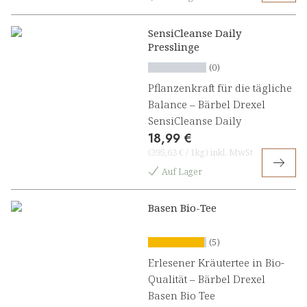
SensiCleanse Daily
Presslinge
(0)
Pflanzenkraft für die tägliche
Balance – Bärbel Drexel
SensiCleanse Daily
18,99 €
(
395,63 €
/
1kg
)
inkl. MwSt
Auf Lager
Basen Bio-Tee
(5)
Erlesener Kräutertee in Bio-
Qualität – Bärbel Drexel
Basen Bio Tee