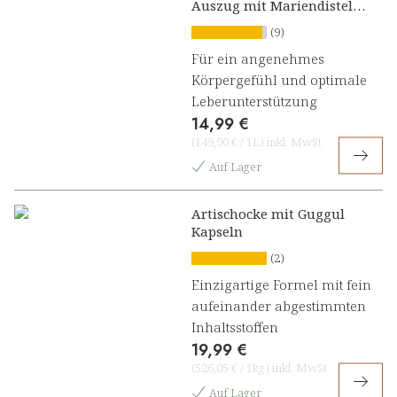
Auszug mit Mariendistel,
Artischocke und
(9)
Löwenzahn
Für ein angenehmes
Körpergefühl und optimale
Leberunterstützung
14,99 €
(
149,90 €
/
1L
)
inkl. MwSt
Auf Lager
Artischocke mit Guggul
Kapseln
(2)
Einzigartige Formel mit fein
aufeinander abgestimmten
Inhaltsstoffen
19,99 €
(
526,05 €
/
1kg
)
inkl. MwSt
Auf Lager