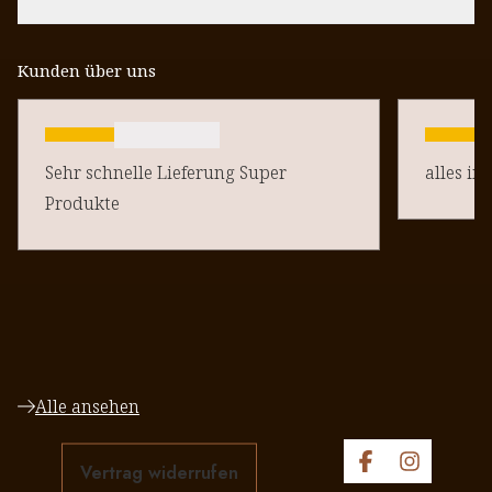
Kunden über uns
Sehr schnelle Lieferung Super
alles in
Produkte
Alle ansehen
Vertrag widerrufen