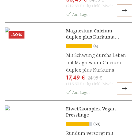
(
212,69 €
/
1kg
)
inkl. MwSt
Auf Lager
Magnesium Calcium
-30%
duplex plus Kurkuma
Presslinge
(4)
Mit Schwung durchs Leben –
mit Magnesium-Calcium
duplex plus Kurkuma
17,49 €
24,99 €
(
116,60 €
/
1kg
)
inkl. MwSt
Auf Lager
Eiweißkomplex Vegan
Presslinge
(68)
Rundum versorgt mit