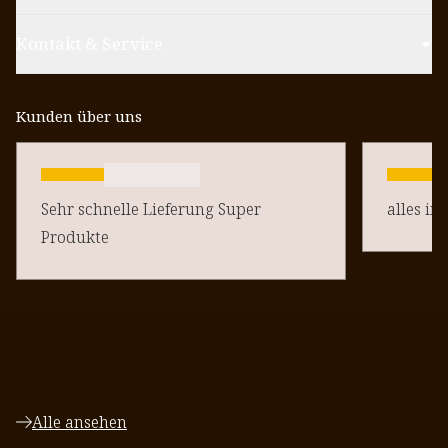
Kontakt & Service
Kunden über uns
Sehr schnelle Lieferung Super
alles in
Produkte
Alle ansehen