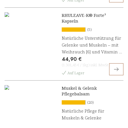
Auf Lager
RHULEAVE-K® Forte¹
Kapseln
(5)
Natürliche Unterstützung für
Gelenke und Muskeln – mit
Weihrauch [6] und Vitamin D
44,90 €
[1]
(
1.301,45 €
/
1kg
)
inkl. MwSt
Auf Lager
Muskel & Gelenk
Pflegebalsam
(20)
Natürliche Pflege für
Muskeln & Gelenke