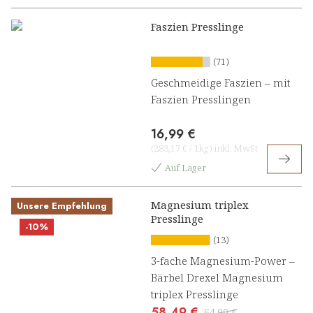
Faszien Presslinge
(71)
Geschmeidige Faszien – mit
Faszien Presslingen
16,99 €
(
283,17 €
/
1kg
)
inkl. MwSt
Auf Lager
Magnesium triplex
Unsere Empfehlung
Presslinge
-10%
(13)
3-fache Magnesium-Power –
Bärbel Drexel Magnesium
triplex Presslinge
58,49 €
64,99 €