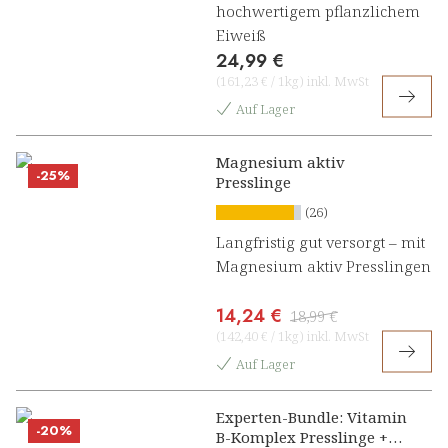
hochwertigem pflanzlichem
Eiweiß
24,99 €
(
161,23 €
/
1kg
)
inkl. MwSt
Auf Lager
Magnesium aktiv
-25%
Presslinge
(26)
Langfristig gut versorgt – mit
Magnesium aktiv Presslingen
14,24 €
18,99 €
(
142,40 €
/
1kg
)
inkl. MwSt
Auf Lager
Experten-Bundle: Vitamin
-20%
B-Komplex Presslinge +