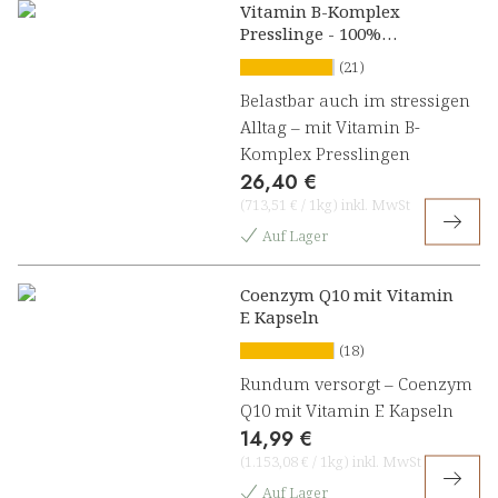
Vitamin B-Komplex
Presslinge - 100%
natürlich
(21)
Belastbar auch im stressigen
Alltag – mit Vitamin B-
Komplex Presslingen
26,40 €
(
713,51 €
/
1kg
)
inkl. MwSt
Auf Lager
Coenzym Q10 mit Vitamin
E Kapseln
(18)
Rundum versorgt – Coenzym
Q10 mit Vitamin E Kapseln
14,99 €
(
1.153,08 €
/
1kg
)
inkl. MwSt
Auf Lager