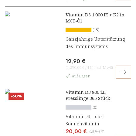
Vitamin D3 1.000 IE + K2 in
MCT-Öl
(15)
Ganzjährige Unterstützung
des Immunsystems
12,90 €
(
1.290,00 €
/
1L
)
inkl. MwSt
Auf Lager
Vitamin D3 800 i.E.
-60%
Presslinge 365 Stück
(0)
Vitamin D3 – das
Sonnenvitamin
20,00 €
49,99 €