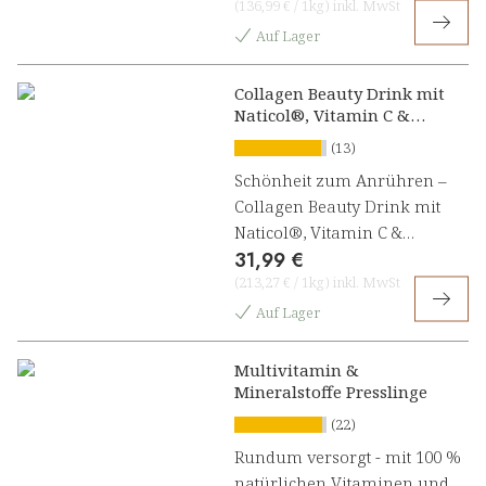
(
136,99 €
/
1kg
)
inkl. MwSt
Auf Lager
Collagen Beauty Drink mit
Naticol®, Vitamin C &
Astaxanthin
(13)
Schönheit zum Anrühren –
Collagen Beauty Drink mit
Naticol®, Vitamin C &
31,99 €
Astaxanthin
(
213,27 €
/
1kg
)
inkl. MwSt
Auf Lager
Multivitamin &
Mineralstoffe Presslinge
(22)
Rundum versorgt - mit 100 %
natürlichen Vitaminen und