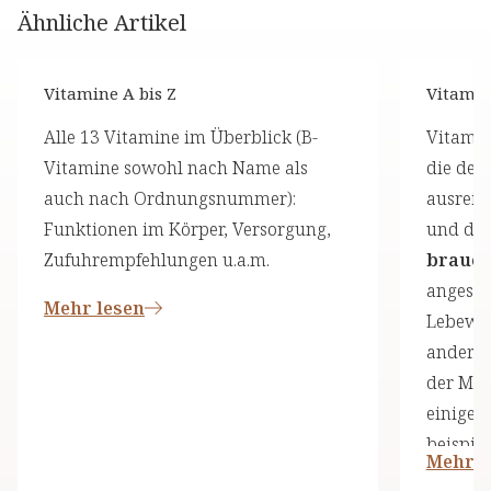
Ähnliche Artikel
Vitamine A bis Z
Vitami
Alle 13 Vitamine im Überblick (B-
Vitamin
Vitamine sowohl nach Name als
die der 
auch nach Ordnungsnummer):
ausreic
Funktionen im Körper, Versorgung,
und die
Zufuhrempfehlungen u.a.m.
brauch
angeseh
Mehr lesen
Lebewes
andere 
der Men
einige 
beispiel
Mehr l
und ess