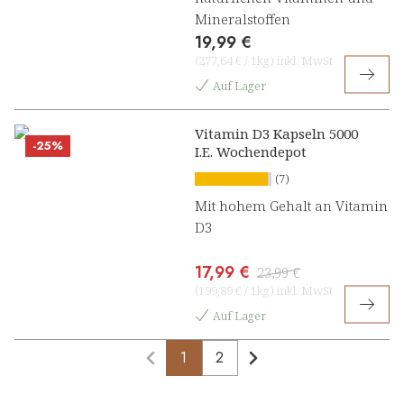
Mineralstoffen
19,99 €
(
277,64 €
/
1kg
)
inkl. MwSt
Auf Lager
Vitamin D3 Kapseln 5000
-25%
I.E. Wochendepot
(7)
Mit hohem Gehalt an Vitamin
D3
17,99 €
23,99 €
(
199,89 €
/
1kg
)
inkl. MwSt
Auf Lager
1
2