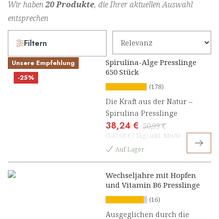
Wir haben
20 Produkte
, die Ihrer aktuellen Auswahl
entsprechen
Filtern
Spirulina-Alge Presslinge
Unsere Empfehlung
650 Stück
-25%
(178)
Die Kraft aus der Natur –
Spirulina Presslinge
38,24 €
50,99 €
(
147,08 €
/
1kg
)
inkl. MwSt
Auf Lager
Wechseljahre mit Hopfen
und Vitamin B6 Presslinge
(16)
Ausgeglichen durch die