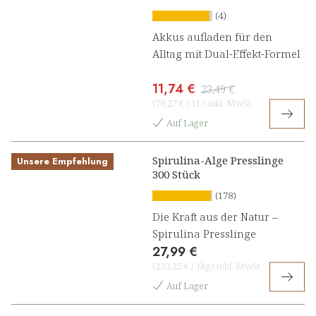
Ashwagandha Konzentrat
(4)
Akkus aufladen für den
Alltag mit Dual-Effekt-Formel
11,74 €
23,49 €
(
78,27 €
/
1L
)
inkl. MwSt
Auf Lager
Spirulina-Alge Presslinge
Unsere Empfehlung
300 Stück
(178)
Die Kraft aus der Natur –
Spirulina Presslinge
27,99 €
(
233,25 €
/
1kg
)
inkl. MwSt
Auf Lager