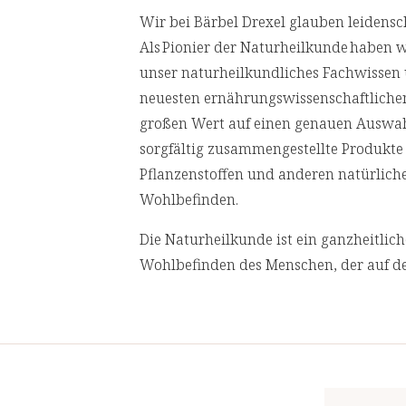
entspricht einer täglichen Verzehrmen
Wir bei Bärbel Drexel glauben leidensch
** Prozent des Nährstoffbezugswerte
Als Pionier der Naturheilkunde haben 
unser naturheilkundliches Fachwissen
neuesten ernährungswissenschaftliche
großen Wert auf einen genauen Auswahl
sorgfältig zusammengestellte Produkte 
Pflanzenstoffen und anderen natürlichen
Wohlbefinden.
Die Naturheilkunde ist ein ganzheitlic
Wohlbefinden des Menschen, der auf de
und ihrer Schätze basiert. Sie konzentr
ganzen Menschen, indem sie die Ursa
angeht, anstatt nur ihre Symptome zu
Wir lassen in regelmäßigen Abständen
und akkreditierten Laboren prüfen. Für