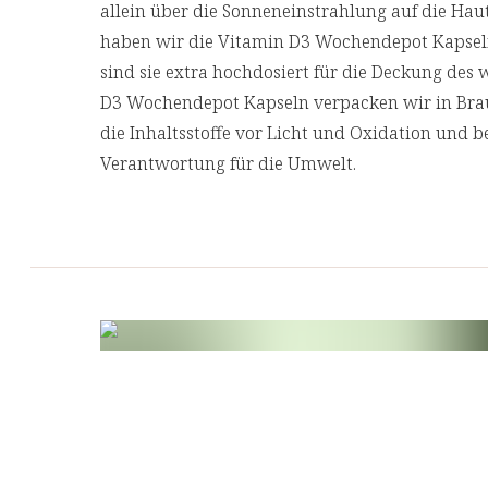
allein über die Sonneneinstrahlung auf die H
haben wir die Vitamin D3 Wochendepot Kapseln 
sind sie extra hochdosiert für die Deckung des
D3 Wochendepot Kapseln verpacken wir in Brau
die Inhaltsstoffe vor Licht und Oxidation und 
Verantwortung für die Umwelt.
Zutaten
Akazienfaser, Cholecalciferolpulver (Vitamin D3
Überzugsmittel Hydroxypropylmethylcellulose 
Kapselhülle)
Allergene
Das Produkt enthält keine Allergene.