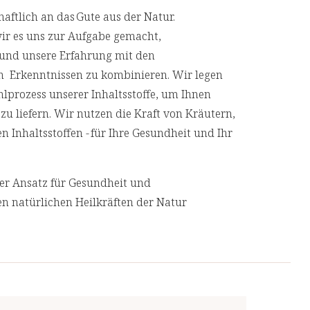
ge von 18µg Vitamin D3 (720 I.E., 360%**)
aftlich an das Gute aus der Natur.
s nach LMIV
wir es uns zur Aufgabe gemacht,
 und unsere Erfahrung mit den
n Erkenntnissen zu kombinieren. Wir legen
prozess unserer Inhaltsstoffe, um Ihnen
zu liefern. Wir nutzen die Kraft von Kräutern,
 Inhaltsstoffen - für Ihre Gesundheit und Ihr
her Ansatz für Gesundheit und
n natürlichen Heilkräften der Natur
iert sich auf die Behandlung des
chen von Gesundheitsproblemen
 behandeln.
 Produkte von unabhängigen, deutschen
 eine Top-Qualität.