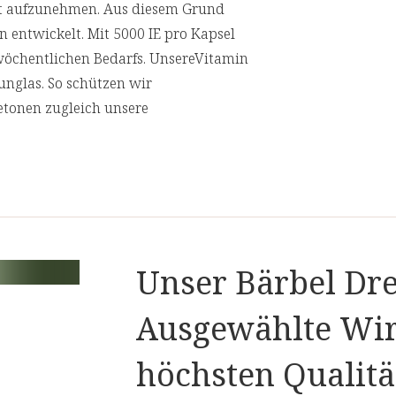
aut aufzunehmen. Aus diesem Grund
entwickelt. Mit 5000 IE pro Kapsel
 wöchentlichen Bedarfs. UnsereVitamin
nglas. So schützen wir
betonen zugleich unsere
Nährwertangaben
),
Empfohlene Wochendosis:
1 mal Wöch
(pflanzliche
Inhalt pro Wochendosis
Unser Bärbel Dre
Ausgewählte Wir
Vitamin D3
höchsten Qualitä
1 Kapsel enthält 125µg Vitamin D3 (5.