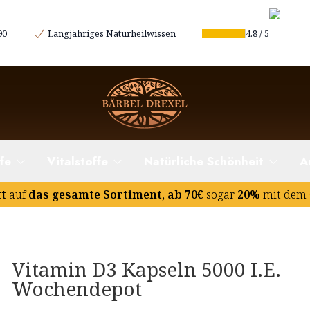
90
Langjähriges Naturheilwissen
4.8
/
5
fe
Vitalstoffe
Natürliche Schönheit
A
tt
auf
das gesamte Sortiment, ab 70€
sogar
20%
mit dem 
Vitamin D3 Kapseln 5000 I.E.
Wochendepot