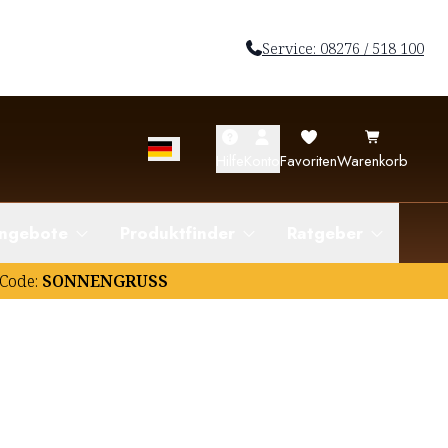
Service: 08276 / 518 100
Hilfe
Konto
Favoriten
Warenkorb
ngebote
Produktfinder
Ratgeber
Code:
SONNENGRUSS