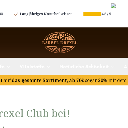
90
Langjähriges Naturheilwissen
4.8
/
5
fe
Vitalstoffe
Natürliche Schönheit
A
tt
auf
das gesamte Sortiment, ab 70€
sogar
20%
mit dem 
rexel Club bei!