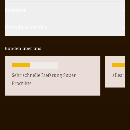
Ratgeber
Kontakt & Service
Kunden über uns
Sehr schnelle Lieferung Super
alles in
Produkte