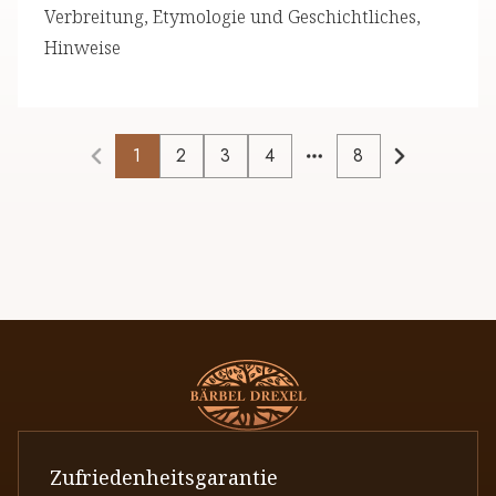
Verbreitung, Etymologie und Geschichtliches,
Hinweise
1
2
3
4
8
More pages
Zufriedenheitsgarantie